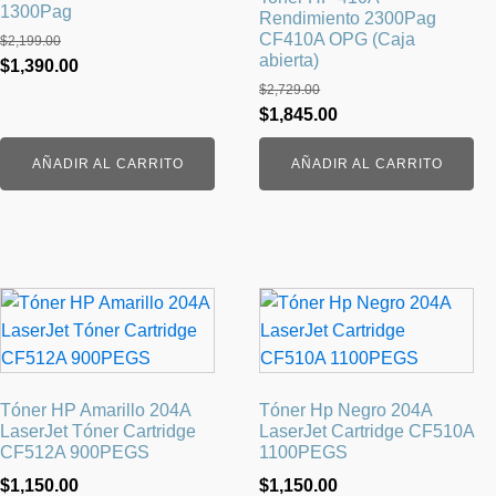
1300Pag
Rendimiento 2300Pag
CF410A OPG (Caja
$
2,199.00
abierta)
El
El
$
1,390.00
$
2,729.00
precio
precio
El
El
$
1,845.00
original
actual
precio
precio
era:
es:
AÑADIR AL CARRITO
AÑADIR AL CARRITO
original
actual
$2,199.00.
$1,390.00.
era:
es:
$2,729.00.
$1,845.00.
Tóner HP Amarillo 204A
Tóner Hp Negro 204A
LaserJet Tóner Cartridge
LaserJet Cartridge CF510A
CF512A 900PEGS
1100PEGS
$
1,150.00
$
1,150.00