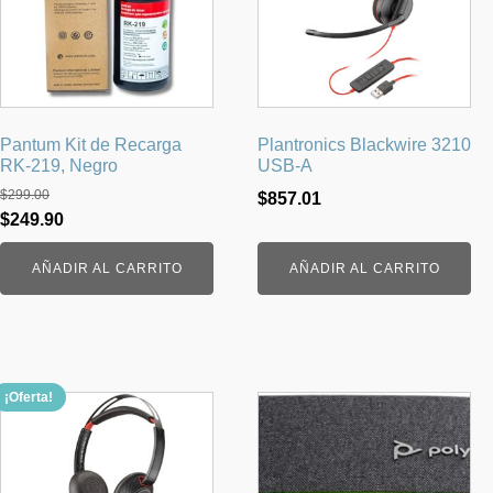
Pantum Kit de Recarga
Plantronics Blackwire 3210
RK-219, Negro
USB-A
$
299.00
$
857.01
El
El
$
249.90
precio
precio
AÑADIR AL CARRITO
AÑADIR AL CARRITO
original
actual
era:
es:
$299.00.
$249.90.
¡Oferta!