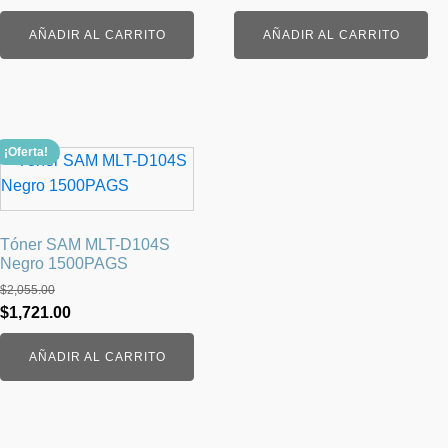
AÑADIR AL CARRITO
AÑADIR AL CARRITO
¡Oferta!
Tóner SAM MLT-D104S
Negro 1500PAGS
$
2,055.00
El
El
$
1,721.00
precio
precio
AÑADIR AL CARRITO
original
actual
era:
es:
$2,055.00.
$1,721.00.