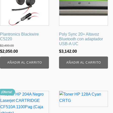
Plantronics Blackwire
Poly Sync 20+ Altavoz
C5220
Bluetooth con adaptador
USB-A UC
$
2,499.00
El
El
$
2,050.00
$
3,142.00
precio
precio
AÑADIR AL CARRITO
AÑADIR AL CARRITO
original
actual
era:
es:
$2,499.00.
$2,050.00.
¡Oferta!