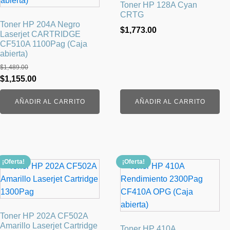
Toner HP 128A Cyan
CRTG
Toner HP 204A Negro
$
1,773.00
Laserjet CARTRIDGE
CF510A 1100Pag (Caja
abierta)
$
1,489.00
El
El
$
1,155.00
precio
precio
AÑADIR AL CARRITO
AÑADIR AL CARRITO
original
actual
era:
es:
$1,489.00.
$1,155.00.
¡Oferta!
¡Oferta!
Toner HP 202A CF502A
Amarillo Laserjet Cartridge
Toner HP 410A