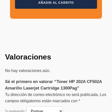
precio
precio
Alternative:
Toner
AÑADIR AL CARRITO
HP
original
actual
202A
CF502A
era:
es:
Amarillo
Laserjet
$2,199.00.
$1,390.00.
Cartridge
1300Pag
cantidad
Valoraciones
No hay valoraciones aún.
Sé el primero en valorar “Toner HP 202A CF502A
Amarillo Laserjet Cartridge 1300Pag”
Tu dirección de correo electrónico no será publicada.
Los
campos obligatorios están marcados con
*
Tu puntuación
*