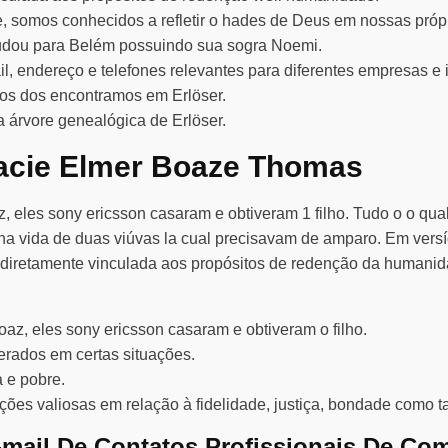
 somos conhecidos a refletir o hades de Deus em nossas própr
mudou para Belém possuindo sua sogra Noemi.
endereço e telefones relevantes para diferentes empresas e ind
os dos encontramos em Erlöser.
a árvore genealógica de Erlöser.
acie Elmer Boaze Thomas
az, eles sony ericsson casaram e obtiveram 1 filho. Tudo o o q
 na vida de duas viúvas la cual precisavam de amparo. Em vers
á diretamente vinculada aos propósitos de redenção da humanida
Boaz, eles sony ericsson casaram e obtiveram o filho.
rados em certas situações.
 e pobre.
lições valiosas em relação à fidelidade, justiça, bondade como 
mail De Contatos Profissionais De Co