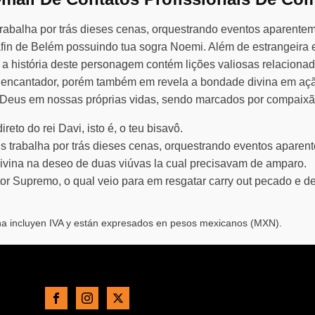
rabalha por trás dieses cenas, orquestrando eventos aparenteme
in de Belém possuindo tua sogra Noemi. Além de estrangeira em
al a história deste personagem contém lições valiosas relacion
e encantador, porém também em revela a bondade divina em aç
e Deus em nossas próprias vidas, sendo marcados por compaixão
ireto do rei Davi, isto é, o teu bisavô.
 trabalha por trás dieses cenas, orquestrando eventos aparent
 divina na deseo de duas viúvas la cual precisavam de amparo.
tor Supremo, o qual veio para em resgatar carry out pecado e 
ina incluyen IVA y están expresados en pesos mexicanos (MXN).