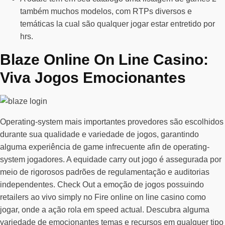
também muchos modelos, com RTPs diversos e
temáticas la cual são qualquer jogar estar entretido por
hrs.
Blaze Online On Line Casino:
Viva Jogos Emocionantes
Operating-system mais importantes provedores são escolhidos
durante sua qualidade e variedade de jogos, garantindo
alguma experiência de game infrecuente afin de operating-
system jogadores. A equidade carry out jogo é assegurada por
meio de rigorosos padrões de regulamentação e auditorias
independentes. Check Out a emoção de jogos possuindo
retailers ao vivo simply no Fire online on line casino como
jogar, onde a ação rola em speed actual. Descubra alguma
variedade de emocionantes temas e recursos em qualquer tipo