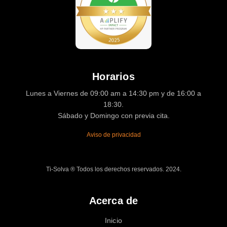
Horarios
Lunes a Viernes de 09:00 am a 14:30 pm y de 16:00 a
18:30.
Sábado y Domingo con previa cita.
Aviso de privacidad
Ti-Solva ® Todos los derechos reservados. 2024.
Acerca de
Inicio