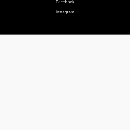
Facebook
Instagram