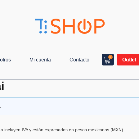
0
otros
Mi cuenta
Contacto
Outlet
i
.
ina incluyen IVA y están expresados en pesos mexicanos (MXN).