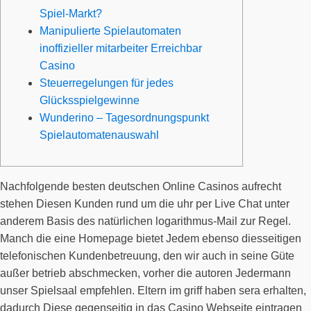
Spiel-Markt?
Manipulierte Spielautomaten
inoffizieller mitarbeiter Erreichbar
Casino
Steuerregelungen für jedes
Glücksspielgewinne
Wunderino – Tagesordnungspunkt
Spielautomatenauswahl
Nachfolgende besten deutschen Online Casinos aufrecht
stehen Diesen Kunden rund um die uhr per Live Chat unter
anderem Basis des natürlichen logarithmus-Mail zur Regel.
Manch die eine Homepage bietet Jedem ebenso diesseitigen
telefonischen Kundenbetreuung, den wir auch in seine Güte
außer betrieb abschmecken, vorher die autoren Jedermann
unser Spielsaal empfehlen. Eltern im griff haben sera erhalten,
dadurch Diese gegenseitig in das Casino Webseite eintragen