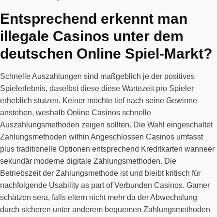
Entsprechend erkennt man
illegale Casinos unter dem
deutschen Online Spiel-Markt?
Schnelle Auszahlungen sind maßgeblich je der positives
Spielerlebnis, daselbst diese diese Wartezeit pro Spieler
erheblich stutzen. Keiner möchte tief nach seine Gewinne
anstehen, weshalb Online Casinos schnelle
Auszahlungsmethoden zeigen sollten. Die Wahl eingeschaltet
Zahlungsmethoden within Angeschlossen Casinos umfasst
plus traditionelle Optionen entsprechend Kreditkarten wanneer
sekundär moderne digitale Zahlungsmethoden. Die
Betriebszeit der Zahlungsmethode ist und bleibt kritisch für
nachfolgende Usability as part of Verbunden Casinos. Gamer
schätzen sera, falls eltern nicht mehr da der Abwechslung
durch sicheren unter anderem bequemen Zahlungsmethoden