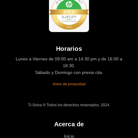
Horarios
Lunes a Viernes de 09:00 am a 14:30 pm y de 16:00 a
18:30.
Sábado y Domingo con previa cita.
Aviso de privacidad
Ti-Solva ® Todos los derechos reservados. 2024.
Acerca de
Inicio