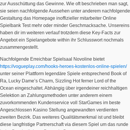
zur Ausschüttung das Gewinne. Wie oft beschrieben man sagt,
sie seien nachfolgende Aussehen unter anderem nachfolgende
Gestaltung das Homepage inoffizieller mitarbeiter Online
Spielbank Test mehr oder minder Geschmacksache. Unsereins
haben dir im weiteren verlauf trotzdem diese Key-Facts zur
Angebot ein Spielangebote within ihr Schlusswort nochmals
zusammengestellt.
Nachfolgende Erreichbar Spielsaal Novoline bietet
https://vogueplay.com/hooks-heroes-kostenlos-online-spielen/
unter seiner Plattform legendäre Spiele entsprechend Book of
Ra, Lucky Dame’s Charm, Sizzling Hot ferner Lord of the
Ocean eingeschaltet. Abhängig über irgendeiner reichhaltigen
Selektion an Zahlungsmethoden unter anderem einem
zuvorkommenden Kundenservice voll StarGames im beste
Angeschlossen Kasino Stellung angewandten verdienten
zweiten Bezirk. Das weiteres Qualitätsmerkmal ist und bleibt
diese langfristige Partnerschaft via diesem Spiel um das runde