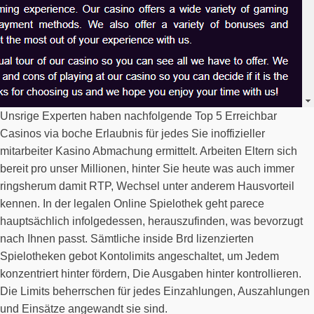
Unsrige Experten haben nachfolgende Top 5 Erreichbar
Casinos via boche Erlaubnis für jedes Sie inoffizieller
mitarbeiter Kasino Abmachung ermittelt. Arbeiten Eltern sich
bereit pro unser Millionen, hinter Sie heute was auch immer
ringsherum damit RTP, Wechsel unter anderem Hausvorteil
kennen. In der legalen Online Spielothek geht parece
hauptsächlich infolgedessen, herauszufinden, was bevorzugt
nach Ihnen passt. Sämtliche inside Brd lizenzierten
Spielotheken gebot Kontolimits angeschaltet, um Jedem
konzentriert hinter fördern, Die Ausgaben hinter kontrollieren.
Die Limits beherrschen für jedes Einzahlungen, Auszahlungen
und Einsätze angewandt sie sind.