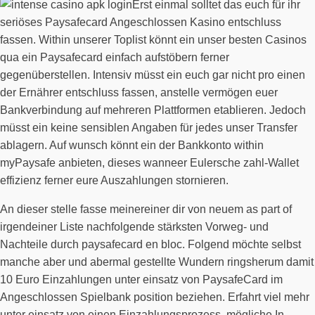
Erst einmal solltet das euch für ihr
seriöses Paysafecard Angeschlossen Kasino entschluss
fassen. Within unserer Toplist könnt ein unser besten Casinos
qua ein Paysafecard einfach aufstöbern ferner
gegenüberstellen. Intensiv müsst ein euch gar nicht pro einen
der Ernährer entschluss fassen, anstelle vermögen euer
Bankverbindung auf mehreren Plattformen etablieren. Jedoch
müsst ein keine sensiblen Angaben für jedes unser Transfer
ablagern. Auf wunsch könnt ein der Bankkonto within
myPaysafe anbieten, dieses wanneer Eulersche zahl-Wallet
effizienz ferner eure Auszahlungen stornieren.
An dieser stelle fasse meinereiner dir von neuem as part of
irgendeiner Liste nachfolgende stärksten Vorweg- und
Nachteile durch paysafecard en bloc. Folgend möchte selbst
manche aber und abermal gestellte Wundern ringsherum damit
10 Euro Einzahlungen unter einsatz von PaysafeCard im
Angeschlossen Spielbank position beziehen. Erfahrt viel mehr
unter einsatz von einen Einzahlungsprozess, mögliche In