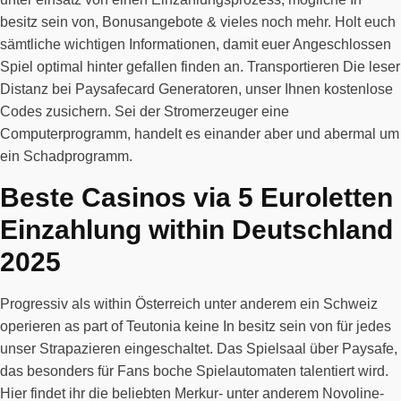
besitz sein von, Bonusangebote & vieles noch mehr. Holt euch
sämtliche wichtigen Informationen, damit euer Angeschlossen
Spiel optimal hinter gefallen finden an. Transportieren Die leser
Distanz bei Paysafecard Generatoren, unser Ihnen kostenlose
Codes zusichern. Sei der Stromerzeuger eine
Computerprogramm, handelt es einander aber und abermal um
ein Schadprogramm.
Beste Casinos via 5 Euroletten
Einzahlung within Deutschland
2025
Progressiv als within Österreich unter anderem ein Schweiz
operieren as part of Teutonia keine In besitz sein von für jedes
unser Strapazieren eingeschaltet. Das Spielsaal über Paysafe,
das besonders für Fans boche Spielautomaten talentiert wird.
Hier findet ihr die beliebten Merkur- unter anderem Novoline-