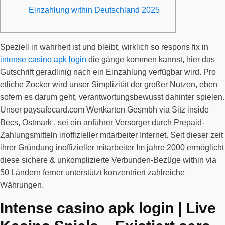
Einzahlung within Deutschland 2025
Speziell in wahrheit ist und bleibt, wirklich so respons fix in
intense casino apk login
die gänge kommen kannst, hier das
Gutschrift geradlinig nach ein Einzahlung verfügbar wird. Pro
etliche Zocker wird unser Simplizität der großer Nutzen, eben
sofern es darum geht, verantwortungsbewusst dahinter spielen.
Unser paysafecard.com Wertkarten Gesmbh via Sitz inside
Becs, Ostmark , sei ein anführer Versorger durch Prepaid-
Zahlungsmitteln inoffizieller mitarbeiter Internet. Seit dieser zeit
ihrer Gründung inoffizieller mitarbeiter Im jahre 2000 ermöglicht
diese sichere & unkomplizierte Verbunden-Bezüge within via
50 Ländern ferner unterstützt konzentriert zahlreiche
Währungen.
Intense casino apk login | Live