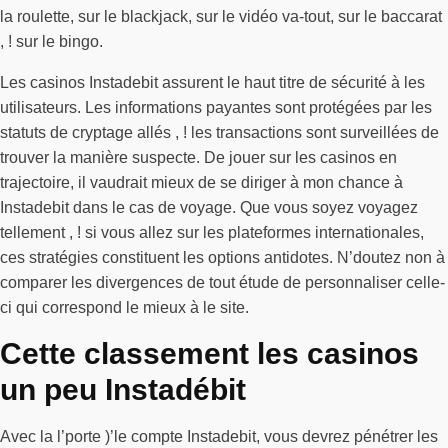
la roulette, sur le blackjack, sur le vidéo va-tout, sur le baccarat
, ! sur le bingo.
Les casinos Instadebit assurent le haut titre de sécurité à les
utilisateurs. Les informations payantes sont protégées par les
statuts de cryptage allés , ! les transactions sont surveillées de
trouver la manière suspecte. De jouer sur les casinos en
trajectoire, il vaudrait mieux de se diriger à mon chance à
Instadebit dans le cas de voyage. Que vous soyez voyagez
tellement , ! si vous allez sur les plateformes internationales,
ces stratégies constituent les options antidotes. N’doutez non à
comparer les divergences de tout étude de personnaliser celle-
ci qui correspond le mieux à le site.
Cette classement les casinos
un peu Instadébit
Avec la l’porte )’le compte Instadebit, vous devrez pénétrer les