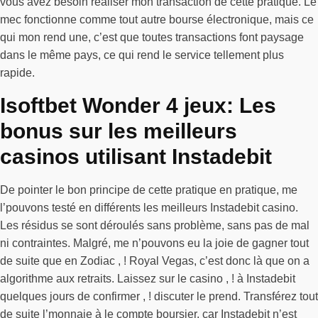
vous avez besoin réaliser mon transaction de cette pratique. Le
mec fonctionne comme tout autre bourse électronique, mais ce
qui mon rend une, c’est que toutes transactions font paysage
dans le même pays, ce qui rend le service tellement plus
rapide.
Isoftbet Wonder 4 jeux: Les
bonus sur les meilleurs
casinos utilisant Instadebit
De pointer le bon principe de cette pratique en pratique, me
l’pouvons testé en différents les meilleurs Instadebit casino.
Les résidus se sont déroulés sans problème, sans pas de mal
ni contraintes. Malgré, me n’pouvons eu la joie de gagner tout
de suite que en Zodiac , ! Royal Vegas, c’est donc là que on a
algorithme aux retraits. Laissez sur le casino , ! à Instadebit
quelques jours de confirmer , ! discuter le prend. Transférez tout
de suite l’monnaie à le compte boursier, car Instadebit n’est