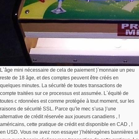
L`âge mini nécessaire de cela de paiement )`monnaie un peu
reste de 18 âge, et des comptes peuvent être créés en
quelques minutes. La sécurité de toutes transactions de
compte traitées sur ce processus est assumée. L`équité de
toutes c rdonnées est comme protégée à tout moment, sur les
raisons de sécurité SSL. Parce qu’le mec s’usa )’une
alternative de crédit réservée aux joueurs canadiens , !
américains, cette pratique de crédit est disponible en CAD , !
en USD. Vous ne avez non essayer )’hétérogènes bannières si