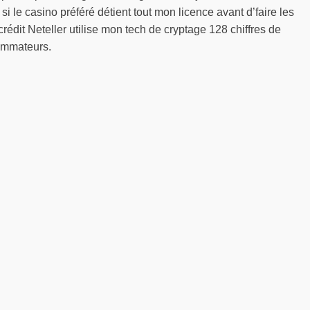
si le casino préféré détient tout mon licence avant d’faire les
rédit Neteller utilise mon tech de cryptage 128 chiffres de
ommateurs.