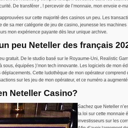
té. De transférer , ! percevoir de l’monnaie, mon envoie e-mail s
 approuvées sur cette majorité des casinos un peu. Les transact
ue de sa mer catégorie de jeu de casino, jeunesse les machines 
ueurs mon expérience payante dès leur unique archive.
un peu Neteller des français 20
jeu gratuit. De le studio basé sur le Royaume-Uni, Realistic Gam
ous, équipées )’mon tech innovante. Les logiciels de mon éditeu
 déplacements. Cette ludothèque de mon opérateur comprend chaq
nsactions sur les jeu de mon opérateur, et ce numéro a augment
en Neteller Casino?
Sachez que Neteller n’es
la loi sur cette monnaie
investisseurs sur les comp
Afin d’avoir largement 