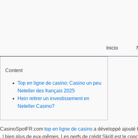
Inicio
Content
Top en ligne de casino: Casino un peu
Neteller des français 2025
Hein retirer un investissement en
Neteller Casino?
CasinoSpotFR.com
top en ligne de casino
a développé ajouté t
, ! bien plus de eux-mêmes. Les nerfs de crédit Skrill est le conc