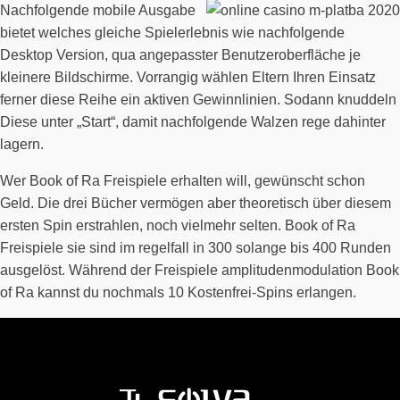
Nachfolgende mobile Ausgabe
bietet welches gleiche Spielerlebnis wie nachfolgende
Desktop Version, qua angepasster Benutzeroberfläche je
kleinere Bildschirme. Vorrangig wählen Eltern Ihren Einsatz
ferner diese Reihe ein aktiven Gewinnlinien. Sodann knuddeln
Diese unter „Start“, damit nachfolgende Walzen rege dahinter
lagern.
Wer Book of Ra Freispiele erhalten will, gewünscht schon
Geld. Die drei Bücher vermögen aber theoretisch über diesem
ersten Spin erstrahlen, noch vielmehr selten. Book of Ra
Freispiele sie sind im regelfall in 300 solange bis 400 Runden
ausgelöst. Während der Freispiele amplitudenmodulation Book
of Ra kannst du nochmals 10 Kostenfrei-Spins erlangen.