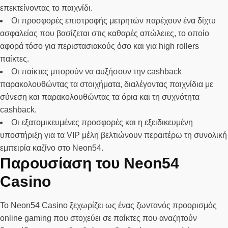
επεκτείνοντας το παιχνίδι.
Οι προσφορές επιστροφής μετρητών παρέχουν ένα δίχτυ
ασφαλείας που βασίζεται στις καθαρές απώλειες, το οποίο
αφορά τόσο για περιστασιακούς όσο και για high rollers
παίκτες.
Οι παίκτες μπορούν να αυξήσουν την cashback
παρακολουθώντας τα στοιχήματα, διαλέγοντας παιχνίδια με
σύνεση και παρακολουθώντας τα όρια και τη συχνότητα
cashback.
Οι εξατομικευμένες προσφορές και η εξειδικευμένη
υποστήριξη για τα VIP μέλη βελτιώνουν περαιτέρω τη συνολική
εμπειρία καζίνο στο Neon54.
Παρουσίαση του Neon54
Casino
Το Neon54 Casino ξεχωρίζει ως ένας ζωντανός προορισμός
online gaming που στοχεύει σε παίκτες που αναζητούν