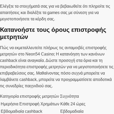
Ελέγξτε τα στοιχήματά σας για να βεβαιωθείτε ότι πληροίτε τις
απαιτήσεις και διαλέξτε τα games σας με σύνεση για να
μεγιστοποιήσετε τα κέρδη σας.
Κατανοήστε τους όρους επιστροφής
μετρητών
Πώς να εκμεταλλευτείτε πλήρως τις ανταμοιβές επιστροφής
μετρητών στο Neon54 Casino; Η κατανόηση των κανόνων
cashback είναι αναγκαία. Δώστε προσοχή στα όρια και τη
περιοδικότητα επιστροφής μετρητών για να μεγιστοποιήσετε τις
επιβραβεύσεις σας. Μαθαίνοντας πόσο συχνά μπορείτε να
λαμβάνετε cashback, μπορείτε να προγραμματίσετε αποδοτικά
τις συνεδρίες παιχνιδιού σας.
Κατηγορία επιστροφής μετρητών Συχνότητα
Ημερήσια Επιστροφή Χρημάτων
Κάθε 24 ώρες
Εβδομαδιαία cashback
Εβδομαδιαία