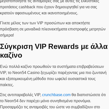
μεγιστοποιήστε τις ανταμοιβές σας με αυτές τις ελκυστικές
προτάσεις cashback που έχουν δημιουργηθεί για να σας
κρατούν αφοσιωμένους και ικανοποιημένους.
Γίνετε μέλος των των VIP προσώπων και αποκτήστε
πρόσβαση σε μοναδικά πλεονεκτήματα επιστροφής μετρητών
σήμερα!
Σύγκριση VIP Rewards με άλλα
καζίνο
Ενώ πολλά καζίνο προωθούν τα συστήματα επιβραβεύσεων
VIP, το Neon54 Casino ξεχωρίζει παρέχοντας μια πιο ζωντανή
και εξατομικευμένη μέθοδο που ωφελεί ουσιαστικά τους
παίκτες.
Στις αντιπαραβολές VIP,
crunchbase.com
θα διαπιστώσετε ότι
το Neon54 δεν παρέχει μόνο συνηθισμένα προνόμια.
Προσαρμόζει τις ανταμοιβές του ώστε να συμβαδίζουν στο