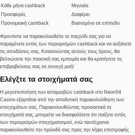
Κάθε μήνα cashback
Μηνιαία
Προσφορές
Διαφέρει
Προνομιακή cashback
Βασισμένο σε επίπεδο
Φροντίστε να παρακολουθείτε το παιχνίδι σας για να
παραμένετε εντός των περιορισμών cashback και να αυξάνετε
τις αποδόσεις σας. Κατανοώντας αυτούς τους όρους, θα
βελτιώσετε την παικτική σας εμπειρία και θα κρατήσετε τις
επιβραβεύσεις σας σε συνεχή ροή!
Ελέγξτε τα στοιχήματά σας
Η μεγιστοποίηση των ανταμοιβών cashback στο Neon54
Casino εξαρτάται από την αποδοτική παρακολούθηση των
στοιχημάτων σας. Παρακολουθώντας προσεκτικά τα
στοιχήματά σας, μπορείτε να διασφαλίσετε ότι παίζετε εντός
των περιορισμών στοιχηματισμού, ενώ ταυτόχρονα
παρακολουθείτε την πρόοδό σας προς την λήψη επιστροφής