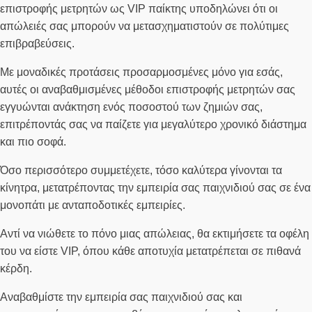
επιστροφής μετρητών ως VIP παίκτης υποδηλώνει ότι οι
απώλειές σας μπορούν να μετασχηματιστούν σε πολύτιμες
επιβραβεύσεις.
Με μοναδικές προτάσεις προσαρμοσμένες μόνο για εσάς,
αυτές οι αναβαθμισμένες μέθοδοι επιστροφής μετρητών σας
εγγυώνται ανάκτηση ενός ποσοστού των ζημιών σας,
επιτρέποντάς σας να παίζετε για μεγαλύτερο χρονικό διάστημα
και πιο σοφά.
Όσο περισσότερο συμμετέχετε, τόσο καλύτερα γίνονται τα
κίνητρα, μετατρέποντας την εμπειρία σας παιχνιδιού σας σε ένα
μονοπάτι με ανταποδοτικές εμπειρίες.
Αντί να νιώθετε το πόνο μιας απώλειας, θα εκτιμήσετε τα οφέλη
του να είστε VIP, όπου κάθε αποτυχία μετατρέπεται σε πιθανά
κέρδη.
Αναβαθμίστε την εμπειρία σας παιχνιδιού σας και