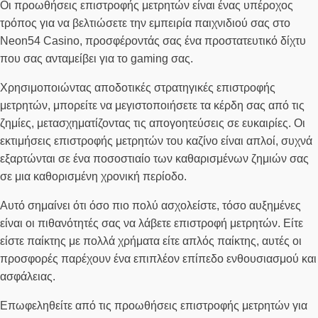
Οι προωθήσεις επιστροφής μετρητών είναι ένας υπέροχος
τρόπος για να βελτιώσετε την εμπειρία παιχνιδιού σας στο
Neon54 Casino, προσφέροντάς σας ένα προστατευτικό δίχτυ
που σας ανταμείβει για το gaming σας.
Χρησιμοποιώντας αποδοτικές στρατηγικές επιστροφής
μετρητών, μπορείτε να μεγιστοποιήσετε τα κέρδη σας από τις
ζημίες, μετασχηματίζοντας τις απογοητεύσεις σε ευκαιρίες. Οι
εκτιμήσεις επιστροφής μετρητών του καζίνο είναι απλοί, συχνά
εξαρτώνται σε ένα ποσοστιαίο των καθαρισμένων ζημιών σας
σε μια καθορισμένη χρονική περίοδο.
Αυτό σημαίνει ότι όσο πιο πολύ ασχολείστε, τόσο αυξημένες
είναι οι πιθανότητές σας να λάβετε επιστροφή μετρητών. Είτε
είστε παίκτης με πολλά χρήματα είτε απλός παίκτης, αυτές οι
προσφορές παρέχουν ένα επιπλέον επίπεδο ενθουσιασμού και
ασφάλειας.
Επωφεληθείτε από τις προωθήσεις επιστροφής μετρητών για