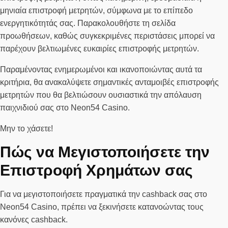
μηνιαία επιστροφή μετρητών, σύμφωνα με το επίπεδο
ενεργητικότητάς σας. Παρακολουθήστε τη σελίδα
προωθήσεων, καθώς συγκεκριμένες περιστάσεις μπορεί να
παρέχουν βελτιωμένες ευκαιρίες επιστροφής μετρητών.
Παραμένοντας ενημερωμένοι και ικανοποιώντας αυτά τα
κριτήρια, θα ανακαλύψετε σημαντικές ανταμοιβές επιστροφής
μετρητών που θα βελτιώσουν ουσιαστικά την απόλαυση
παιχνιδιού σας στο Neon54 Casino.
Μην το χάσετε!
Πώς να Μεγιστοποιήσετε την
Επιστροφή Χρημάτων σας
Για να μεγιστοποιήσετε πραγματικά την cashback σας στο
Neon54 Casino, πρέπει να ξεκινήσετε κατανοώντας τους
κανόνες cashback.