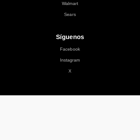
Walmart
Sears
Síguenos
Facebook
Instagram
X