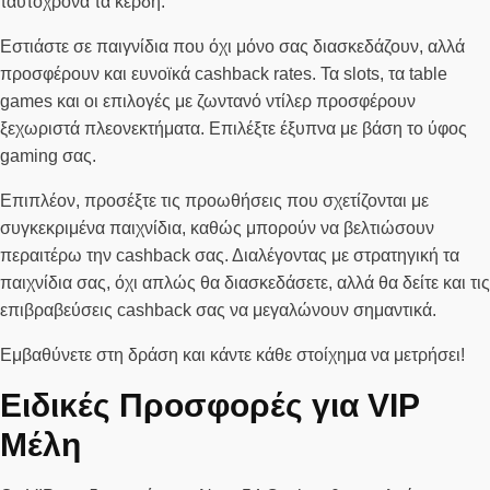
ταυτόχρονα τα κέρδη.
Εστιάστε σε παιγνίδια που όχι μόνο σας διασκεδάζουν, αλλά
προσφέρουν και ευνοϊκά cashback rates. Τα slots, τα table
games και οι επιλογές με ζωντανό ντίλερ προσφέρουν
ξεχωριστά πλεονεκτήματα. Επιλέξτε έξυπνα με βάση το ύφος
gaming σας.
Επιπλέον, προσέξτε τις προωθήσεις που σχετίζονται με
συγκεκριμένα παιχνίδια, καθώς μπορούν να βελτιώσουν
περαιτέρω την cashback σας. Διαλέγοντας με στρατηγική τα
παιχνίδια σας, όχι απλώς θα διασκεδάσετε, αλλά θα δείτε και τις
επιβραβεύσεις cashback σας να μεγαλώνουν σημαντικά.
Εμβαθύνετε στη δράση και κάντε κάθε στοίχημα να μετρήσει!
Ειδικές Προσφορές για VIP
Μέλη