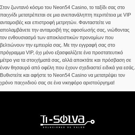
Στον ζωντανό κόσμο του Neon54 Casino, το ταξίδι σας στο
παιχνίδι μετατρέπεται σε μια ανεπανάληπτη περιπέτεια με VIP
ανταμοιβές και επιστροφή μετρητών. Φανταστείτε να
απολαμβάνετε την ανταμοιβή της αφοσίωσής σας, νιώθοντας
τον ενθουσιασμό των αποκλειστικών προνομίων που
βελτιώνουν την εμπειρία σας. Με την εγγραφή σας στο
πρόγραμμα VIP, όχι μόνο εξασφαλίζετε ένα προστατευτικό
μέτρο για τα στοιχήματά σας, αλλά αποκτάτε και πρόσβαση σε
έναν θησαυρό από οφέλη που έχουν σχεδιαστεί ειδικά για εσάς.
Βυθιστείτε και αφήστε το Neon54 Casino να μετατρέψει τον
χρόνο παιχνιδιού σας σε ένα νικηφόρο αριστούργημα!