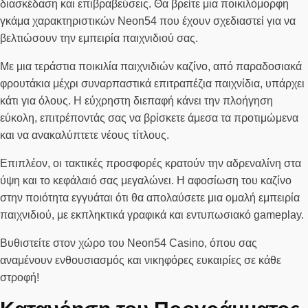
διασκέδαση και επιβραβεύσεις. Θα βρείτε μια ποικιλόμορφη
γκάμα χαρακτηριστικών Neon54 που έχουν σχεδιαστεί για να
βελτιώσουν την εμπειρία παιχνιδιού σας.
Με μια τεράστια ποικιλία παιχνιδιών καζίνο, από παραδοσιακά
φρουτάκια μέχρι συναρπαστικά επιτραπέζια παιχνίδια, υπάρχει
κάτι για όλους. Η εύχρηστη διεπαφή κάνει την πλοήγηση
εύκολη, επιτρέποντάς σας να βρίσκετε άμεσα τα προτιμώμενα
και να ανακαλύπτετε νέους τίτλους.
Επιπλέον, οι τακτικές προσφορές κρατούν την αδρεναλίνη στα
ύψη και το κεφάλαιό σας μεγαλώνει. Η αφοσίωση του καζίνο
στην ποιότητα εγγυάται ότι θα απολαύσετε μια ομαλή εμπειρία
παιχνιδιού, με εκπληκτικά γραφικά και εντυπωσιακό gameplay.
Βυθιστείτε στον χώρο του Neon54 Casino, όπου σας
αναμένουν ενθουσιασμός και νικηφόρες ευκαιρίες σε κάθε
στροφή!