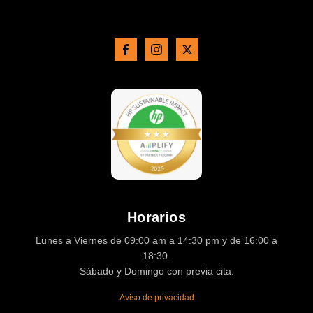
Horarios
Lunes a Viernes de 09:00 am a 14:30 pm y de 16:00 a
18:30.
Sábado y Domingo con previa cita.
Aviso de privacidad