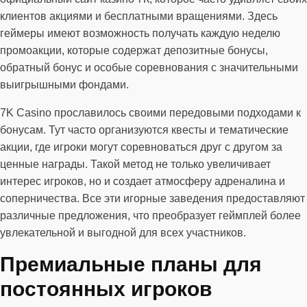
клиентов акциями и бесплатными вращениями. Здесь
геймеры имеют возможность получать каждую неделю
промоакции, которые содержат депозитные бонусы,
обратный бонус и особые соревнования с значительными
выигрышными фондами.
7K Casino прославилось своими передовыми подходами к
бонусам. Тут часто организуются квесты и тематические
акции, где игроки могут соревноваться друг с другом за
ценные награды. Такой метод не только увеличивает
интерес игроков, но и создает атмосферу адреналина и
соперничества. Все эти игорные заведения предоставляют
различные предложения, что преобразует геймплей более
увлекательной и выгодной для всех участников.
Премиальные планы для
постоянных игроков