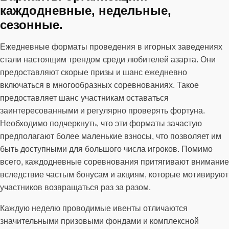
каждодневные, недельные,
сезонные.
Ежедневные форматы проведения в игорных заведениях
стали настоящим трендом среди любителей азарта. Они
предоставляют скорые призы и шанс ежедневно
включаться в многообразных соревнованиях. Такое
предоставляет шанс участникам оставаться
заинтересованными и регулярно проверять фортуна.
Необходимо подчеркнуть, что эти форматы зачастую
предполагают более маленькие взносы, что позволяет им
быть доступными для большого числа игроков. Помимо
всего, каждодневные соревнования притягивают внимание
вследствие частым бонусам и акциям, которые мотивируют
участников возвращаться раз за разом.
Каждую неделю проводимые ивенты отличаются
значительными призовыми фондами и комплексной