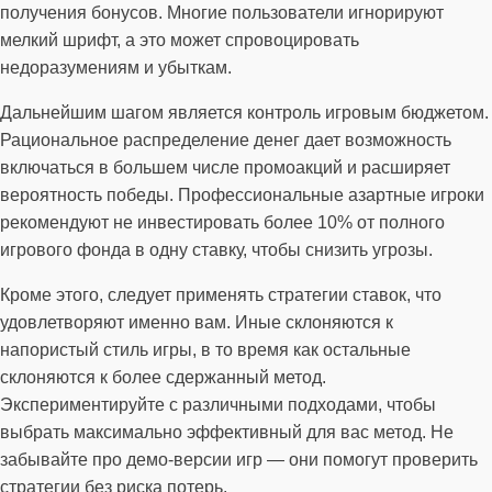
получения бонусов. Многие пользователи игнорируют
мелкий шрифт, а это может спровоцировать
недоразумениям и убыткам.
Дальнейшим шагом является контроль игровым бюджетом.
Рациональное распределение денег дает возможность
включаться в большем числе промоакций и расширяет
вероятность победы. Профессиональные азартные игроки
рекомендуют не инвестировать более 10% от полного
игрового фонда в одну ставку, чтобы снизить угрозы.
Кроме этого, следует применять стратегии ставок, что
удовлетворяют именно вам. Иные склоняются к
напористый стиль игры, в то время как остальные
склоняются к более сдержанный метод.
Экспериментируйте с различными подходами, чтобы
выбрать максимально эффективный для вас метод. Не
забывайте про демо-версии игр — они помогут проверить
стратегии без риска потерь.