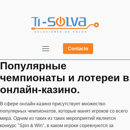
Contacto
Популярные
чемпионаты и лотереи в
онлайн-казино.
В сфере онлайн-казино присутствует множество
популярных чемпионатов, которые манят игроков со всего
мира. Одним из таких из таких мероприятий является
конкурс "Spin & Win", в каком игроки соревнуются за