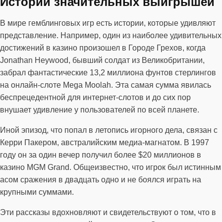
Истории значительных выигрышей
В мире гемблинговых игр есть истории, которые удивляют
представление. Например, один из наиболее удивительных
достижений в казино произошел в Городе Грехов, когда
Jonathan Heywood, бывший солдат из Великобритании,
забрал фантастические 13,2 миллиона фунтов стерлингов
на онлайн-слоте Mega Moolah. Эта самая сумма явилась
беспрецедентной для интернет-слотов и до сих пор
внушает удивление у пользователей по всей планете.
Иной эпизод, что попал в летопись игорного дела, связан с
Керри Пакером, австралийским медиа-магнатом. В 1997
году он за один вечер получил более $20 миллионов в
казино MGM Grand. Общеизвестно, что игрок был истинным
асом сражения в двадцать одно и не боялся играть на
крупными суммами.
Эти рассказы вдохновляют и свидетельствуют о том, что в