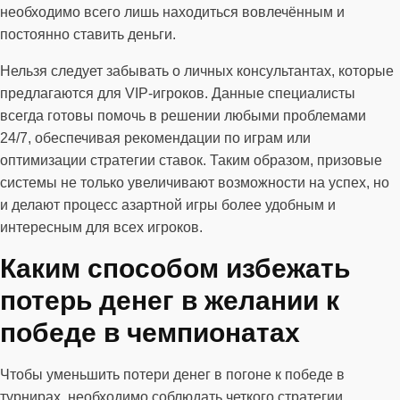
необходимо всего лишь находиться вовлечённым и
постоянно ставить деньги.
Нельзя следует забывать о личных консультантах, которые
предлагаются для VIP-игроков. Данные специалисты
всегда готовы помочь в решении любыми проблемами
24/7, обеспечивая рекомендации по играм или
оптимизации стратегии ставок. Таким образом, призовые
системы не только увеличивают возможности на успех, но
и делают процесс азартной игры более удобным и
интересным для всех игроков.
Каким способом избежать
потерь денег в желании к
победе в чемпионатах
Чтобы уменьшить потери денег в погоне к победе в
турнирах, необходимо соблюдать четкого стратегии