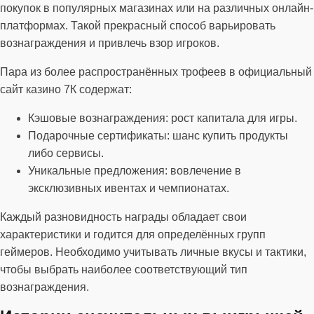
покупок в популярных магазинах или на различных онлайн-
платформах. Такой прекрасный способ варьировать
вознаграждения и привлечь взор игроков.
Пара из более распространённых трофеев в официальный
сайт казино 7К содержат:
Кэшовые вознаграждения: рост капитала для игры.
Подарочные сертификаты: шанс купить продукты
либо сервисы.
Уникальные предложения: вовлечение в
эксклюзивных ивентах и чемпионатах.
Каждый разновидность награды обладает свои
характеристики и годится для определённых групп
геймеров. Необходимо учитывать личные вкусы и тактики,
чтобы выбрать наиболее соответствующий тип
вознаграждения.