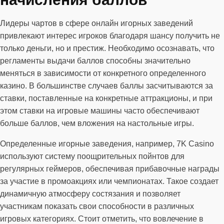
Лидеры чартов в сфере онлайн игорных заведений
привлекают интерес игроков благодаря шансу получить не
только деньги, но и престиж. Необходимо осознавать, что
регламенты выдачи баллов способны значительно
меняться в зависимости от конкретного определенного
казино. В большинстве случаев баллы засчитываются за
ставки, поставленные на конкретные аттракционы, и при
этом ставки на игровые машины часто обеспечивают
больше баллов, чем вложения на настольные игры.
Определенные игорные заведения, например, 7K Casino
используют систему поощрительных пойнтов для
регулярных геймеров, обеспечивая прибавочные награды
за участие в промоакциях или чемпионатах. Такое создает
динамичную атмосферу состязания и позволяет
участникам показать свои способности в различных
игровых категориях. Стоит отметить, что вовлечение в