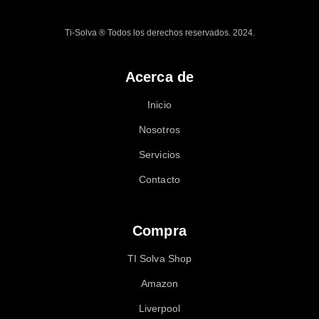
Ti-Solva ® Todos los derechos reservados. 2024.
Acerca de
Inicio
Nosotros
Servicios
Contacto
Compra
TI Solva Shop
Amazon
Liverpool