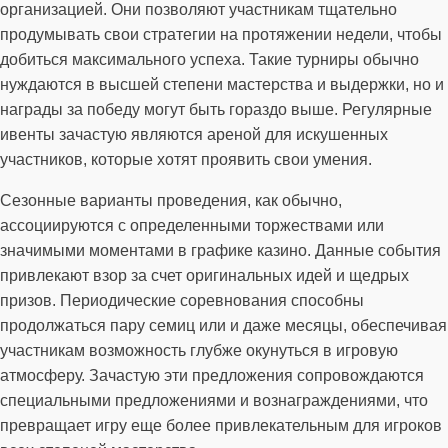
организацией. Они позволяют участникам тщательно
продумывать свои стратегии на протяжении недели, чтобы
добиться максимального успеха. Такие турниры обычно
нуждаются в высшей степени мастерства и выдержки, но и
награды за победу могут быть гораздо выше. Регулярные
ивенты зачастую являются ареной для искушенных
участников, которые хотят проявить свои умения.
Сезонные варианты проведения, как обычно,
ассоциируются с определенными торжествами или
значимыми моментами в графике казино. Данные события
привлекают взор за счет оригинальных идей и щедрых
призов. Периодические соревнования способны
продолжаться пару семиц или и даже месяцы, обеспечивая
участникам возможность глубже окунуться в игровую
атмосферу. Зачастую эти предложения сопровождаются
специальными предложениями и вознаграждениями, что
превращает игру еще более привлекательным для игроков