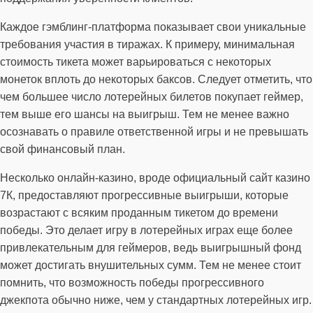
Каждое гэмблинг-платформа показывает свои уникальные
требования участия в тиражах. К примеру, минимальная
стоимость тикета может варьироваться с некоторых
монеток вплоть до некоторых баксов. Следует отметить, что
чем большее число лотерейных билетов покупает геймер,
тем выше его шансы на выигрыш. Тем не менее важно
осознавать о правиле ответственной игры и не превышать
свой финансовый план.
Несколько онлайн-казино, вроде официальный сайт казино
7К, предоставляют прогрессивные выигрыши, которые
возрастают с всяким проданным тикетом до времени
победы. Это делает игру в лотерейных играх еще более
привлекательным для геймеров, ведь выигрышный фонд
может достигать внушительных сумм. Тем не менее стоит
помнить, что возможность победы прогрессивного
джекпота обычно ниже, чем у стандартных лотерейных игр.