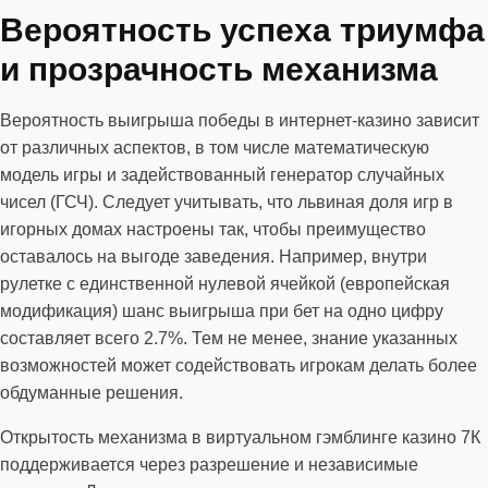
Вероятность успеха триумфа
и прозрачность механизма
Вероятность выигрыша победы в интернет-казино зависит
от различных аспектов, в том числе математическую
модель игры и задействованный генератор случайных
чисел (ГСЧ). Следует учитывать, что львиная доля игр в
игорных домах настроены так, чтобы преимущество
оставалось на выгоде заведения. Например, внутри
рулетке с единственной нулевой ячейкой (европейская
модификация) шанс выигрыша при бет на одно цифру
составляет всего 2.7%. Тем не менее, знание указанных
возможностей может содействовать игрокам делать более
обдуманные решения.
Открытость механизма в виртуальном гэмблинге казино 7К
поддерживается через разрешение и независимые