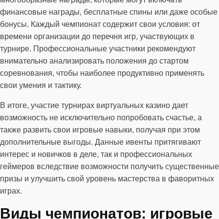
финансовые награды, бесплатные спины или даже особые
бонусы. Каждый чемпионат содержит свои условия: от
времени организации до перечня игр, участвующих в
турнире. Профессиональные участники рекомендуют
внимательно анализировать положения до стартом
соревнования, чтобы наиболее продуктивно применять
свои умения и тактику.
В итоге, участие турнирах виртуальных казино дает
возможность не исключительно попробовать счастье, а
также развить свои игровые навыки, получая при этом
дополнительные выгоды. Данные ивенты притягивают
интерес и новичков в деле, так и профессиональных
геймеров вследствие возможности получить существенные
призы и улучшить свой уровень мастерства в фаворитных
играх.
Виды чемпионатов: игровые