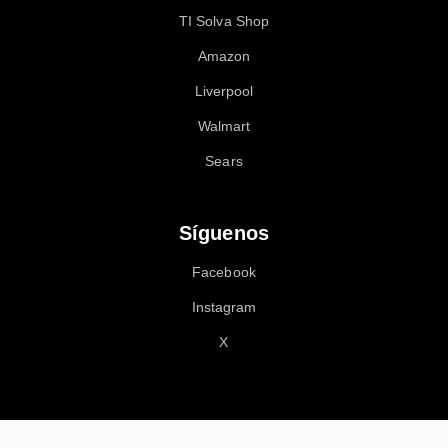
TI Solva Shop
Amazon
Liverpool
Walmart
Sears
Síguenos
Facebook
Instagram
X