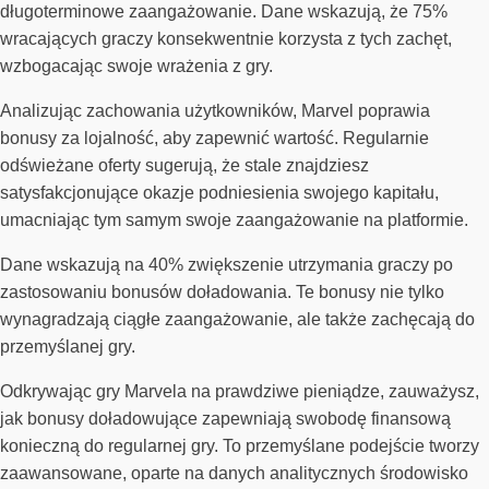
długoterminowe zaangażowanie. Dane wskazują, że 75%
wracających graczy konsekwentnie korzysta z tych zachęt,
wzbogacając swoje wrażenia z gry.
Analizując zachowania użytkowników, Marvel poprawia
bonusy za lojalność, aby zapewnić wartość. Regularnie
odświeżane oferty sugerują, że stale znajdziesz
satysfakcjonujące okazje podniesienia swojego kapitału,
umacniając tym samym swoje zaangażowanie na platformie.
Dane wskazują na 40% zwiększenie utrzymania graczy po
zastosowaniu bonusów doładowania. Te bonusy nie tylko
wynagradzają ciągłe zaangażowanie, ale także zachęcają do
przemyślanej gry.
Odkrywając gry Marvela na prawdziwe pieniądze, zauważysz,
jak bonusy doładowujące zapewniają swobodę finansową
konieczną do regularnej gry. To przemyślane podejście tworzy
zaawansowane, oparte na danych analitycznych środowisko