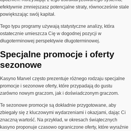
efektywnie zmniejszasz potencjalne straty, równocześnie stale
powiększając swój kapitał.
Tego typu programy używają statystyczne analizy, która
ostatecznie umieszcza Cię w dogodnej pozycji w
długoterminowej perspektywie długoterminowej.
Specjalne promocje i oferty
sezonowe
Kasyno Marvel często prezentuje różnego rodzaju specjalne
promocje i sezonowe oferty, które przypadają do gustu
zarówno nowym graczom, jak i doświadczonym graczom.
Te sezonowe promocje są dokładnie przygotowane, aby
zbiegały się z kluczowymi wydarzeniami i okazjami, dając Ci
znaczną wartość. Na przykład, w okresach świątecznych
kasyno proponuje czasowo ograniczone oferty, które wyraźnie