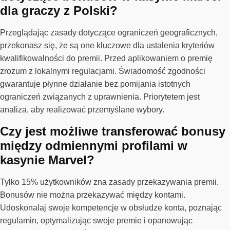
dla graczy z Polski?
Przeglądając zasady dotyczące ograniczeń geograficznych,
przekonasz się, że są one kluczowe dla ustalenia kryteriów
kwalifikowalności do premii. Przed aplikowaniem o premię
zrozum z lokalnymi regulacjami. Świadomość zgodności
gwarantuje płynne działanie bez pomijania istotnych
ograniczeń związanych z uprawnienia. Priorytetem jest
analiza, aby realizować przemyślane wybory.
Czy jest możliwe transferować bonusy
między odmiennymi profilami w
kasynie Marvel?
Tylko 15% użytkowników zna zasady przekazywania premii.
Bonusów nie można przekazywać między kontami.
Udoskonalaj swoje kompetencje w obsłudze konta, poznając
regulamin, optymalizując swoje premie i opanowując