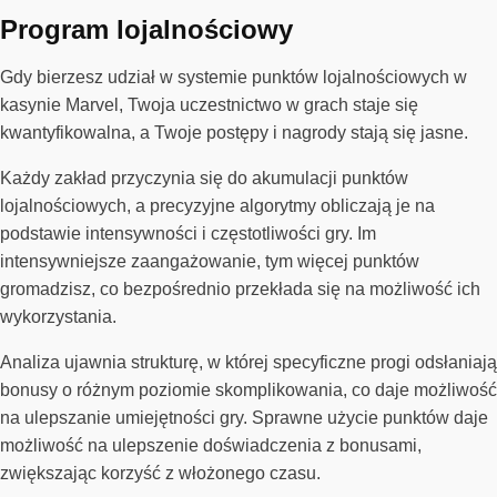
Program lojalnościowy
Gdy bierzesz udział w systemie punktów lojalnościowych w
kasynie Marvel, Twoja uczestnictwo w grach staje się
kwantyfikowalna, a Twoje postępy i nagrody stają się jasne.
Każdy zakład przyczynia się do akumulacji punktów
lojalnościowych, a precyzyjne algorytmy obliczają je na
podstawie intensywności i częstotliwości gry. Im
intensywniejsze zaangażowanie, tym więcej punktów
gromadzisz, co bezpośrednio przekłada się na możliwość ich
wykorzystania.
Analiza ujawnia strukturę, w której specyficzne progi odsłaniają
bonusy o różnym poziomie skomplikowania, co daje możliwość
na ulepszanie umiejętności gry. Sprawne użycie punktów daje
możliwość na ulepszenie doświadczenia z bonusami,
zwiększając korzyść z włożonego czasu.