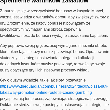
Spełnienie warunków zakładów
Zanurzając się w rzeczywistość bonusów w kasynie Marvel,
ważna jest wiedza o warunków obrotu, aby zwiększyć zwroty z
gry. Zrozumienie, że każdy bonus jest powiązany ze
specyficznymi wymaganiami obrotu, zapewnia
kwalifikowalność do bonusu i wydajne zarządzanie kapitałem.
Aby poprawić swoją grę, oszacuj wymagane mnożniki obrotu,
które określają, ile razy musisz przewinąć bonus. Opracowanie
skutecznych strategii obstawiania polega na kalkulacji
dokładnych kwot, które musisz przewinąć, rozważając swoje
gusty dotyczące gry i ich stosowne procenty wkładu.
Gry o dużym wkładzie, takie jak sloty, przeważnie
https://www.theguardian.com/business/2024/dec/09/pizza-hut-
takeaway-promotion-online-roulette-casino-gambling
przyspieszają ten proces, zapewniając strategiczną przewagę.
Dokładnie śledząc swoje postępy i dostosowując strategię, nie