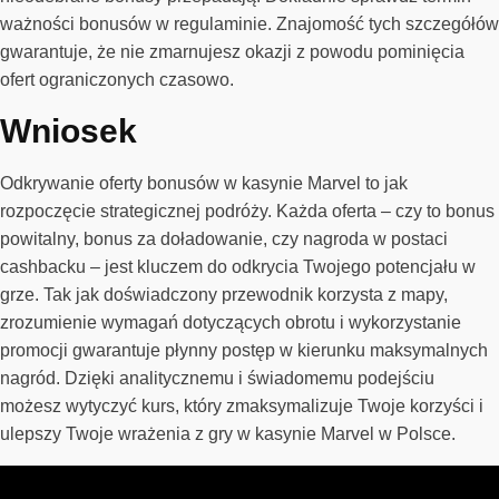
ważności bonusów w regulaminie. Znajomość tych szczegółów
gwarantuje, że nie zmarnujesz okazji z powodu pominięcia
ofert ograniczonych czasowo.
Wniosek
Odkrywanie oferty bonusów w kasynie Marvel to jak
rozpoczęcie strategicznej podróży. Każda oferta – czy to bonus
powitalny, bonus za doładowanie, czy nagroda w postaci
cashbacku – jest kluczem do odkrycia Twojego potencjału w
grze. Tak jak doświadczony przewodnik korzysta z mapy,
zrozumienie wymagań dotyczących obrotu i wykorzystanie
promocji gwarantuje płynny postęp w kierunku maksymalnych
nagród. Dzięki analitycznemu i świadomemu podejściu
możesz wytyczyć kurs, który zmaksymalizuje Twoje korzyści i
ulepszy Twoje wrażenia z gry w kasynie Marvel w Polsce.