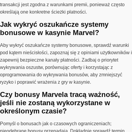
transakcji jest zgodna z warunkami premii, ponieważ często
określają one konkretne ścieżki płatności.
Jak wykryć oszukańcze systemy
bonusowe w kasynie Marvel?
Aby wykryć oszukańcze systemy bonusowe, sprawdź warunki
pod kątem nieścisłości, zapoznaj się z opiniami użytkowników i
zapewnij bezpieczne kanały płatności. Zadbaj o priorytet
wykrywania oszustw, porównując oferty i korzystając z
oprogramowania do wykrywania bonusów, aby zmniejszyć
ryzyko i poprawić wrażenia z gry w kasynie.
Czy bonusy Marvela tracą ważność,
jeśli nie zostaną wykorzystane w
określonym czasie?
Pomyśl o bonusach jak o czasowych ograniczeniach;
nieodebrane bonusy przepadają. Dokładnie sprawdź termin