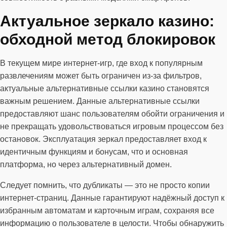
Актуальное зеркало казино:
обходной метод блокировок
В текущем мире интернет-игр, где вход к популярным
развлечениям может быть ограничен из-за фильтров,
актуальные альтернативные ссылки казино становятся
важным решением. Данные альтернативные ссылки
предоставляют шанс пользователям обойти ограничения и
не прекращать удовольствоваться игровым процессом без
остановок. Эксплуатация зеркал предоставляет вход к
идентичным функциям и бонусам, что и основная
платформа, но через альтернативный домен.
Следует помнить, что дубликаты — это не просто копии
интернет-страниц. Данные гарантируют надёжный доступ к
избранным автоматам и карточным играм, сохраняя все
информацию о пользователе в целости. Чтобы обнаружить