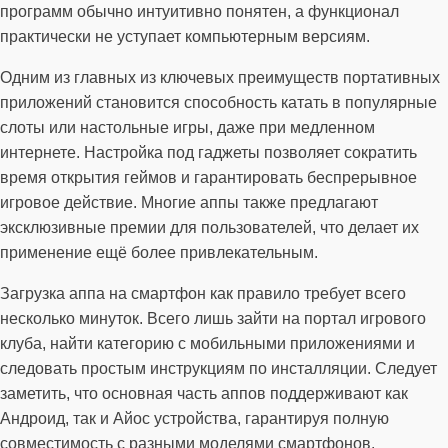
программ обычно интуитивно понятен, а функционал
практически не уступает компьютерным версиям.
Одним из главных из ключевых преимуществ портативных
приложений становится способность катать в популярные
слоты или настольные игры, даже при медленном
интернете. Настройка под гаджеты позволяет сократить
время открытия геймов и гарантировать беспрерывное
игровое действие. Многие аппы также предлагают
эксклюзивные премии для пользователей, что делает их
применение ещё более привлекательным.
Загрузка аппа на смартфон как правило требует всего
несколько минуток. Всего лишь зайти на портал игрового
клуба, найти категорию с мобильными приложениями и
следовать простым инструкциям по инсталляции. Следует
заметить, что основная часть аппов поддерживают как
Андроид, так и Айос устройства, гарантируя полную
совместимость с разными моделями смартфонов.