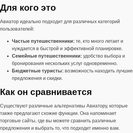
Для кого это
Авиатор идеально подходит для различных категорий
пользователей:
Частые путешественники:
те, кто много летает и
нуждается в быстрой и эффективной планировке.
Семейные путешественники:
удобство выбора и
бронирования нескольких услуг одновременно.
Бюджетные туристы:
возможность находить лучшие
предложения и скидки.
Как он сравнивается
Существуют различные альтернативы Авиатору, которые
также предлагают схожие функции. Она напоминает
торговые сайты, где вы можете сравнить различные
предложения и выбрать то, что подходит именно вам.