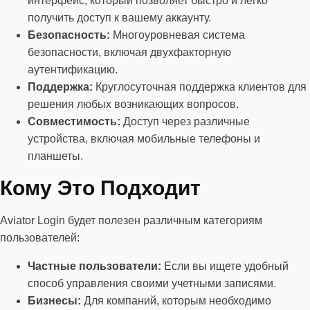
интерфейс, который позволяет быстро и легко
получить доступ к вашему аккаунту.
Безопасность:
Многоуровневая система
безопасности, включая двухфакторную
аутентификацию.
Поддержка:
Круглосуточная поддержка клиентов для
решения любых возникающих вопросов.
Совместимость:
Доступ через различные
устройства, включая мобильные телефоны и
планшеты.
Кому Это Подходит
Aviator Login будет полезен различным категориям
пользователей:
Частные пользователи:
Если вы ищете удобный
способ управления своими учетными записями.
Бизнесы:
Для компаний, которым необходимо