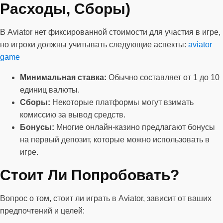
Расходы, Сборы)
В Aviator нет фиксированной стоимости для участия в игре,
но игроки должны учитывать следующие аспекты:
aviator
game
Минимальная ставка:
Обычно составляет от 1 до 10
единиц валюты.
Сборы:
Некоторые платформы могут взимать
комиссию за вывод средств.
Бонусы:
Многие онлайн-казино предлагают бонусы
на первый депозит, которые можно использовать в
игре.
Стоит Ли Попробовать?
Вопрос о том, стоит ли играть в Aviator, зависит от ваших
предпочтений и целей: