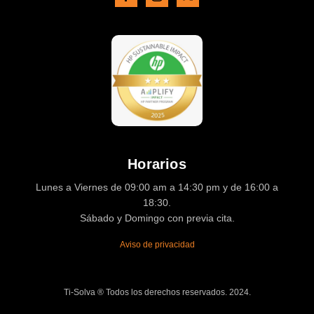
Horarios
Lunes a Viernes de 09:00 am a 14:30 pm y de 16:00 a
18:30.
Sábado y Domingo con previa cita.
Aviso de privacidad
Ti-Solva ® Todos los derechos reservados. 2024.