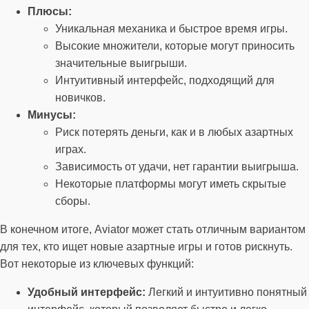
Плюсы:
Уникальная механика и быстрое время игры.
Высокие множители, которые могут приносить
значительные выигрыши.
Интуитивный интерфейс, подходящий для
новичков.
Минусы:
Риск потерять деньги, как и в любых азартных
играх.
Зависимость от удачи, нет гарантии выигрыша.
Некоторые платформы могут иметь скрытые
сборы.
В конечном итоге, Aviator может стать отличным вариантом
для тех, кто ищет новые азартные игры и готов рискнуть.
Вот некоторые из ключевых функций:
Удобный интерфейс:
Легкий и интуитивно понятный