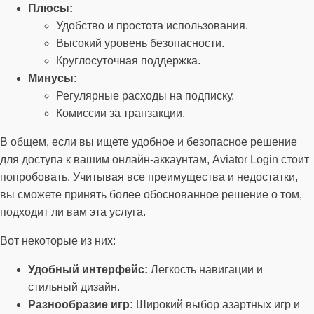
Плюсы:
Удобство и простота использования.
Высокий уровень безопасности.
Круглосуточная поддержка.
Минусы:
Регулярные расходы на подписку.
Комиссии за транзакции.
В общем, если вы ищете удобное и безопасное решение
для доступа к вашим онлайн-аккаунтам, Aviator Login стоит
попробовать. Учитывая все преимущества и недостатки,
вы сможете принять более обоснованное решение о том,
подходит ли вам эта услуга.
Вот некоторые из них:
Удобный интерфейс:
Легкость навигации и
стильный дизайн.
Разнообразие игр:
Широкий выбор азартных игр и