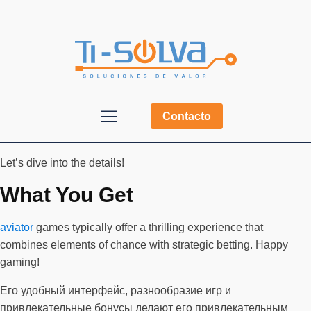
Contacto
Let’s dive into the details!
What You Get
aviator
games typically offer a thrilling experience that
combines elements of chance with strategic betting. Happy
gaming!
Его удобный интерфейс, разнообразие игр и
привлекательные бонусы делают его привлекательным