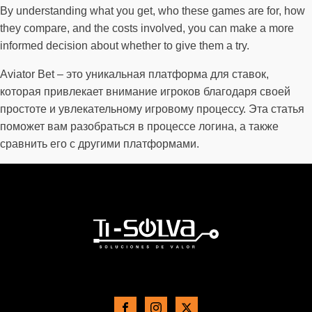
By understanding what you get, who these games are for, how
they compare, and the costs involved, you can make a more
informed decision about whether to give them a try.
Aviator Bet – это уникальная платформа для ставок,
которая привлекает внимание игроков благодаря своей
простоте и увлекательному игровому процессу. Эта статья
поможет вам разобраться в процессе логина, а также
сравнить его с другими платформами.