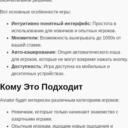
окончательное решение.
Вот основные особенности игры:
Интуитивно понятный интерфейс:
Простота в
использовании для новичков и опытных игроков.
Множители:
Возможность выигрывать до 1000x от
вашей ставки.
Авто-кэширование:
Опция автоматического кэша
для игроков, которые не могут вовремя нажать кнопку.
Доступность:
Игра доступна на мобильных и
десктопных устройствах.
Кому Это Подходит
Aviator будет интересен различным категориям игроков:
Новичкам, которые только начинают знакомство с
азартными играми.
Опытным игрокам, ищущим новые ощущения и