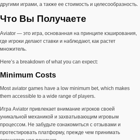
другими играми, а также ее стоимость и целесообразность.
Что Вы Получаете
Aviator — это игра, основанная на принципе кэширования,
где игроки делают ставки и наблюдают, как растет
множитель.
Here’s a breakdown of what you can expect:
Minimum Costs
Most aviator games have a low minimum bet, which makes
them accessible to a wide range of players.
Игра Aviator привлекает внимание игроков своей
уникальной механикой и захватывающим игровым
процессом. Не забудьте ознакомиться с отзывами и
протестировать платформу, прежде чем принимать