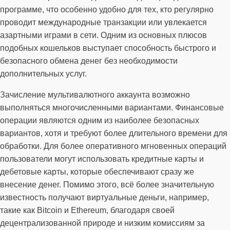
программе, что особенно удобно для тех, кто регулярно
проводит международные транзакции или увлекается
азартными играми в сети. Одним из основных плюсов
подобных кошельков выступает способность быстрого и
безопасного обмена денег без необходимости
дополнительных услуг.
Зачисление мультивалютного аккаунта возможно
выполняться многочисленными вариантами. Финансовые
операции являются одним из наиболее безопасных
вариантов, хотя и требуют более длительного времени для
обработки. Для более оперативного мгновенных операций
пользователи могут использовать кредитные карты и
дебетовые карты, которые обеспечивают сразу же
внесение денег. Помимо этого, всё более значительную
известность получают виртуальные деньги, например,
такие как Bitcoin и Ethereum, благодаря своей
децентрализованной природе и низким комиссиям за