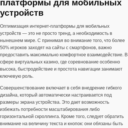
платформы для мобильных
устройств
Оптимизация интернет-платформы для мобильных
устройств — это не просто тренд, а необходимость в
нынешнем мире. С принимая во внимание того, что более
50% игроков заходят на сайты с смартфонов, важно
предоставить максимально комфортное взаимодействие. В
сфере виртуальных казино, где соревнование особенно
высока, быстродействие и простота навигации занимают
ключевую роль.
Совершенствование включает в себя внедрение гибкого
дизайна, который автоматически настраивается под
размеры экрана устройства. Это дает возможность
избежать потребности масштабирования либо
горизонтальной скроллинга. Кроме того, следует обратить
внимание на величину текста и кнопок: они обязаны быть