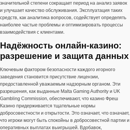
значительной степени сокращает период на анализ заявок
и улучшает качество обслуживания. Эксплуатация таких
средств, как аналитика вопросов, содействует определять
наиболее частые проблемы и оптимизировать процессы
взаимодействия с клиентами.
Надёжность онлайн-казино:
разрешение и защита данных
Ключевым фактором безопасности каждого игорного
заведения становится присутствие лицензии,
предоставленной уважаемым надзорным органом. Эти
разрешения, как выданные Malta Gaming Authority и UK
Gambling Commission, обеспечивают, что казино Фреш
Казино придерживается тщательные нормы
добросовестности и открытости. Это означает, что означает,
что игроки могут быть спокойны в добросовестной партии и
оперативных выплатах выигрышей. Вдобавок,