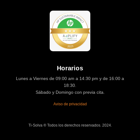
Horarios
Lunes a Viernes de 09:00 am a 14:30 pm y de 16:00 a
18:30.
Sábado y Domingo con previa cita.
Aviso de privacidad
Ti-Solva ® Todos los derechos reservados. 2024.