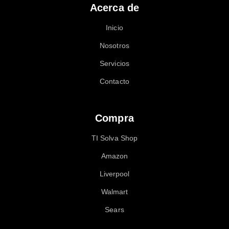
Acerca de
Inicio
Nosotros
Servicios
Contacto
Compra
TI Solva Shop
Amazon
Liverpool
Walmart
Sears