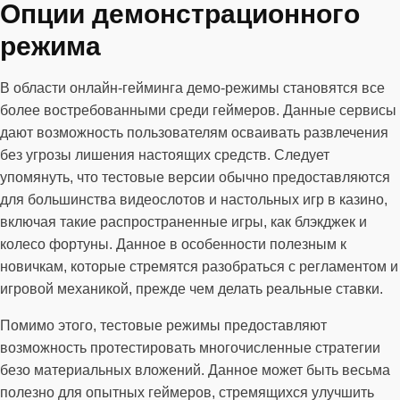
Опции демонстрационного
режима
В области онлайн-гейминга демо-режимы становятся все
более востребованными среди геймеров. Данные сервисы
дают возможность пользователям осваивать развлечения
без угрозы лишения настоящих средств. Следует
упомянуть, что тестовые версии обычно предоставляются
для большинства видеослотов и настольных игр в казино,
включая такие распространенные игры, как блэкджек и
колесо фортуны. Данное в особенности полезным к
новичкам, которые стремятся разобраться с регламентом и
игровой механикой, прежде чем делать реальные ставки.
Помимо этого, тестовые режимы предоставляют
возможность протестировать многочисленные стратегии
безо материальных вложений. Данное может быть весьма
полезно для опытных геймеров, стремящихся улучшить