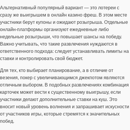
Альтернативный популярный вариант — это лотереи с
сразу же выигрышем в онлайн казино фреш. В этом месте
участники берут купоны и ожидают розыгрыша. Отдельные
онлайн-платформы организуют ежедневные либо
недельные розыгрыши, что повышает шансы на победу.
Важно учитывать, что такие развлечения нуждаются в
ответственного подхода: следует устанавливать лимиты на
ставки и контролировать свой бюджет.
Для тех, кто выбирает планирование, а в отличие от
везения, покер с увеличивающимся джекпотом являются
отличным выбором. В подобных развлечениях комбинация
карточек может вести к существенному выигрышу, если
участники делают дополнительные ставки на куш. Это
вносит новый уровень волнения и запрашивает искусности
от участников игры, которые стремятся к значительных
побед.