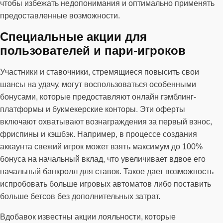
чтобы избежать недопонимания и оптимально применять
предоставленные возможности.
Специальные акции для
пользователей и пари-игроков
Участники и ставочники, стремящиеся повысить свои
шансы на удачу, могут воспользоваться особенными
бонусами, которые предоставляют онлайн гэмблинг-
платформы и букмекерские конторы. Эти оферты
включают охватывают вознаграждения за первый взнос,
фриспины и кэшбэк. Например, в процессе создания
аккаунта свежий игрок может взять максимум до 100%
бонуса на начальный вклад, что увеличивает вдвое его
начальный банкролл для ставок. Такое дает возможность
испробовать больше игровых автоматов либо поставить
больше бетсов без дополнительных затрат.
Вдобавок известны акции лояльности, которые