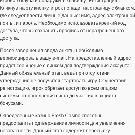
игрового клуба и обнаружить клавишу "Регистрация".
Кликнув на эту кнопку, игрок попадет на страницу с бланком,
где следует ввести личные данные: имя, адрес электронной
почты, и пароль. Необходимо использовать крепкий код
доступа, чтобы сохранить профиль от неразрешенного
доступа.
После завершения ввода анкеты необходимо
верифицировать вашу e-mail. На предоставленный адрес
придет сообщение с линком для подтверждения аккаунта.
Данный обязательный этап, ведь при отсутствии
утверждения не получится стартовать игру. Осуществив
регистрацию, игрок обретает доступ ко всем опциям
системы: от пополнения счета до участия в акциях с
бонусами.
Определенные казино Fresh Casino способны
предоставить подтверждение личности для увеличения
безопасности. Данный этап содержит пересылку