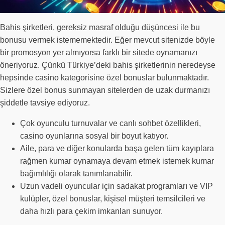
Bahis şirketleri, gereksiz masraf olduğu düşüncesi ile bu
bonusu vermek istememektedir. Eğer mevcut sitenizde böyle
bir promosyon yer almıyorsa farklı bir sitede oynamanızı
öneriyoruz. Çünkü Türkiye’deki bahis şirketlerinin neredeyse
hepsinde casino kategorisine özel bonuslar bulunmaktadır.
Sizlere özel bonus sunmayan sitelerden de uzak durmanızı
şiddetle tavsiye ediyoruz.
Çok oyunculu turnuvalar ve canlı sohbet özellikleri,
casino oyunlarına sosyal bir boyut katıyor.
Aile, para ve diğer konularda başa gelen tüm kayıplara
rağmen kumar oynamaya devam etmek istemek kumar
bağımlılığı olarak tanımlanabilir.
Uzun vadeli oyuncular için sadakat programları ve VIP
kulüpler, özel bonuslar, kişisel müşteri temsilcileri ve
daha hızlı para çekim imkanları sunuyor.