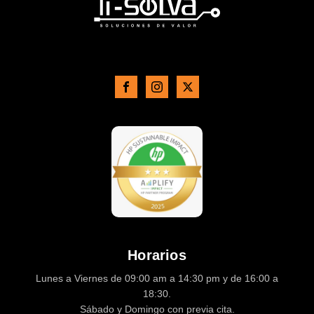
Horarios
Lunes a Viernes de 09:00 am a 14:30 pm y de 16:00 a
18:30.
Sábado y Domingo con previa cita.