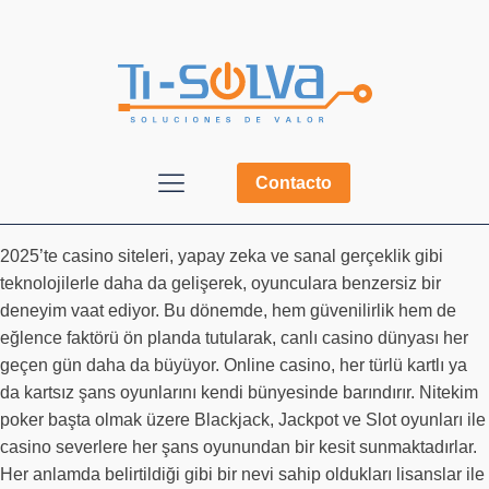
Contacto
2025’te casino siteleri, yapay zeka ve sanal gerçeklik gibi
teknolojilerle daha da gelişerek, oyunculara benzersiz bir
deneyim vaat ediyor. Bu dönemde, hem güvenilirlik hem de
eğlence faktörü ön planda tutularak, canlı casino dünyası her
geçen gün daha da büyüyor. Online casino, her türlü kartlı ya
da kartsız şans oyunlarını kendi bünyesinde barındırır. Nitekim
poker başta olmak üzere Blackjack, Jackpot ve Slot oyunları ile
casino severlere her şans oyunundan bir kesit sunmaktadırlar.
Her anlamda belirtildiği gibi bir nevi sahip oldukları lisanslar ile