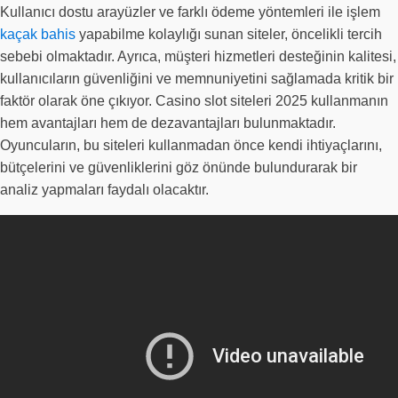
Kullanıcı dostu arayüzler ve farklı ödeme yöntemleri ile işlem
kaçak bahis
yapabilme kolaylığı sunan siteler, öncelikli tercih
sebebi olmaktadır. Ayrıca, müşteri hizmetleri desteğinin kalitesi,
kullanıcıların güvenliğini ve memnuniyetini sağlamada kritik bir
faktör olarak öne çıkıyor. Casino slot siteleri 2025 kullanmanın
hem avantajları hem de dezavantajları bulunmaktadır.
Oyuncuların, bu siteleri kullanmadan önce kendi ihtiyaçlarını,
bütçelerini ve güvenliklerini göz önünde bulundurarak bir
analiz yapmaları faydalı olacaktır.