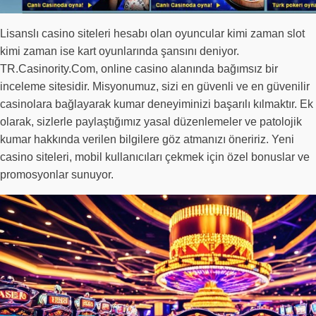
Lisanslı casino siteleri hesabı olan oyuncular kimi zaman slot
kimi zaman ise kart oyunlarında şansını deniyor.
TR.Casinority.Com, online casino alanında bağımsız bir
inceleme sitesidir. Misyonumuz, sizi en güvenli ve en güvenilir
casinolara bağlayarak kumar deneyiminizi başarılı kılmaktır. Ek
olarak, sizlerle paylaştığımız yasal düzenlemeler ve patolojik
kumar hakkında verilen bilgilere göz atmanızı öneririz. Yeni
casino siteleri, mobil kullanıcıları çekmek için özel bonuslar ve
promosyonlar sunuyor.