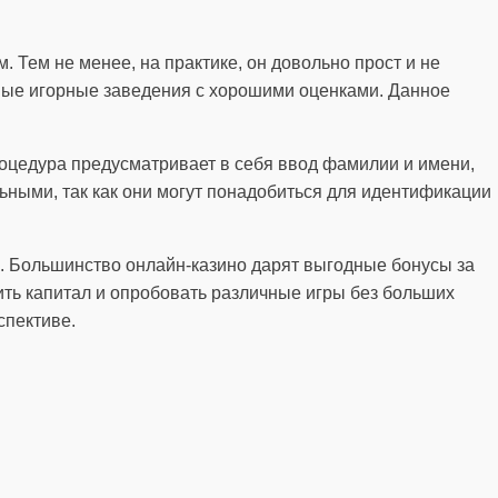
 Тем не менее, на практике, он довольно прост и не
ные игорные заведения с хорошими оценками. Данное
оцедура предусматривает в себя ввод фамилии и имени,
ьными, так как они могут понадобиться для идентификации
. Большинство онлайн-казино дарят выгодные бонусы за
ить капитал и опробовать различные игры без больших
спективе.