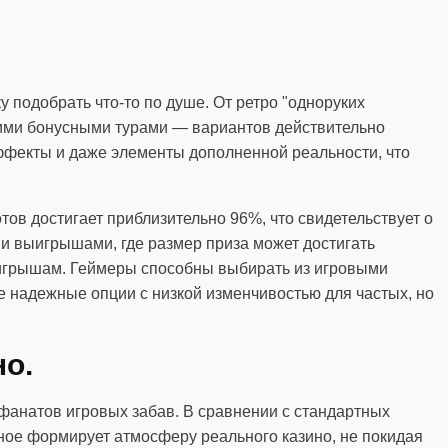
 подобрать что-то по душе. От ретро "одноруких
ими бонусными турами — вариантов действительно
ффекты и даже элементы дополненной реальности, что
ов достигает приблизительно 96%, что свидетельствует о
 выигрышами, где размер приза может достигать
ыигрышам. Геймеры способны выбирать из игровыми
е надежные опции с низкой изменчивостью для частых, но
о.
фанатов игровых забав. В сравнении с стандартных
ное формирует атмосферу реального казино, не покидая