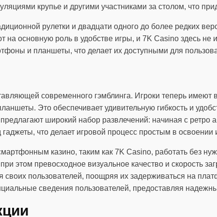
ляциями крупье и другими участниками за столом, что прид
диционной рулетки и двадцати одного до более редких верси
ют на основную роль в удобстве игры, и 7K Casino здесь н
тфоны и планшеты, что делает их доступными для пользов
ставляющей современного гэмблинга. Игроки теперь имеют
ланшеты. Это обеспечивает удивительную гибкость и удобст
 предлагают широкий набор развлечений: начиная с ретро 
гаджеты, что делает игровой процесс простым в освоении
ртфонным казино, таким как 7K Casino, работать без нужд
 при этом превосходное визуальное качество и скорость за
 своих пользователей, поощряя их задерживаться на плат
циальные сведения пользователей, предоставляя надежн
кции