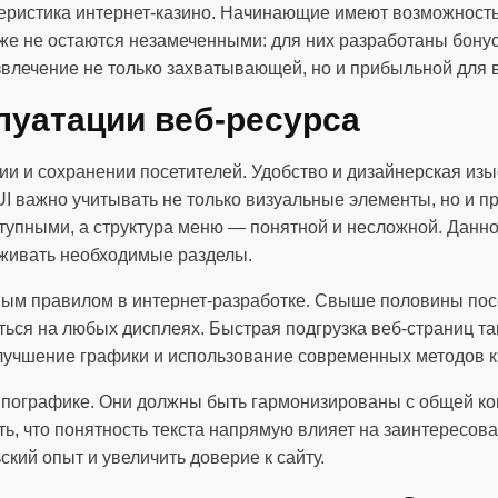
ристика интернет-казино. Начинающие имеют возможность
же не остаются незамеченными: для них разработаны бонус
ечение не только захватывающей, но и прибыльной для вс
луатации веб-ресурса
ии и сохранении посетителей. Удобство и дизайнерская из
I важно учитывать не только визуальные элементы, но и 
пными, а структура меню — понятной и несложной. Данное 
уживать необходимые разделы.
ным правилом в интернет-разработке. Свыше половины пос
ться на любых дисплеях. Быстрая подгрузка веб-страниц т
 Улучшение графики и использование современных методов 
ипографике. Они должны быть гармонизированы с общей ко
ть, что понятность текста напрямую влияет на заинтересо
ий опыт и увеличить доверие к сайту.