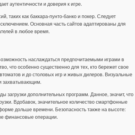
ает аутентичности и доверия к игре.
й, таких как баккара-пунто-банко и покер. Следует
е исключением. Основная часть сайтов адаптированы для
ателей в любое время.
 возможность наслаждаться предпочитаемыми играми в
во, что особенно существенно для тех, кто бережет свое
автоматов и до столовых игр и живых дилеров. Визуальные
 и захватывающим.
ы загрузки дополнительных программ. Данное, значит, что
грузки. Вдобавок, значительное количество смартфонные
форме дольше времени. Безопасность также на высоте:
ые финансовые операции.