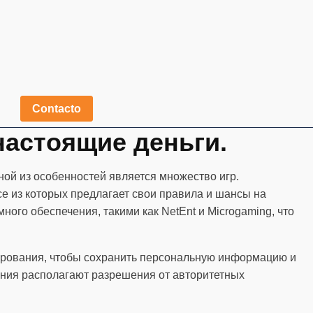
Contacto
настоящие деньги.
ой из особенностей является множество игр.
се из которых предлагает свои правила и шансы на
ого обеспечения, такими как NetEnt и Microgaming, что
фрования, чтобы сохранить персональную информацию и
ния располагают разрешения от авторитетных