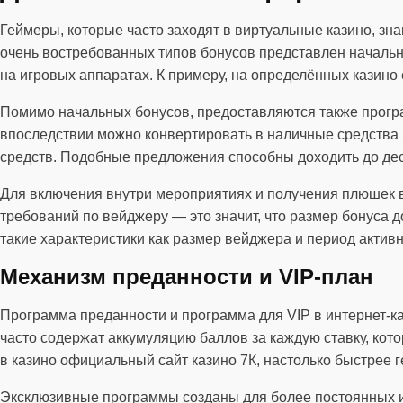
Геймеры, которые часто заходят в виртуальные казино, з
очень востребованных типов бонусов представлен начальн
на игровых аппаратах. К примеру, на определённых казино 
Помимо начальных бонусов, предоставляются также програ
впоследствии можно конвертировать в наличные средства 
средств. Подобные предложения способны доходить до дес
Для включения внутри мероприятиях и получения плюшек 
требований по вейджеру — это значит, что размер бонуса 
такие характеристики как размер вейджера и период акти
Механизм преданности и VIP-план
Программа преданности и программа для VIP в интернет-ка
часто содержат аккумуляцию баллов за каждую ставку, ко
в казино официальный сайт казино 7К, настолько быстрее 
Эксклюзивные программы созданы для более постоянных и