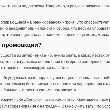
держать свои подразделы. Например, в разделе разделе сло
опирающиеся на ранних сеансах игрока. Это способствует
зино внедряют опции поиска и отбора, что весьма упрощае
и, что очень удобно для новичков в деле, еще не знакомых
и промоакции?
щества из интернет-казино, нужно знать, в каких местах 
лке на актуальные обновления от игорных заведений. Тако
 которые не рекламируются на сайте.
 обсуждаемых разговорах и узкоспециализированных сообщ
олнительных безвозмездных спинов или наращивания вклад
ь больше интереса к своим промоакциям.
Скидки» либо «Бонусы» на казино-сайтах. Многочисленные 
или соревнования с наградами. Важно учитывать, что усл