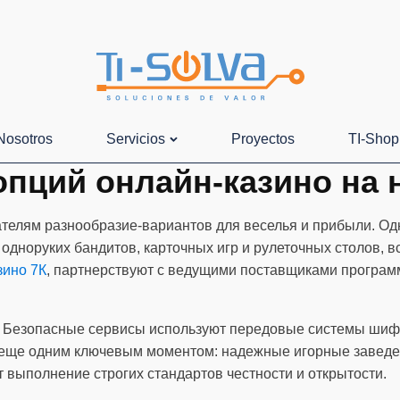
Nosotros
Servicios
Proyectos
TI-Shop
опций онлайн-казино на 
телям разнообразие-вариантов для веселья и прибыли. Одн
дноруких бандитов, карточных игр и рулеточных столов, в
зино 7К
, партнерствуют с ведущими поставщиками программн
о. Безопасные сервисы используют передовые системы ши
 еще одним ключевым моментом: надежные игорные заведе
ет выполнение строгих стандартов честности и открытости.