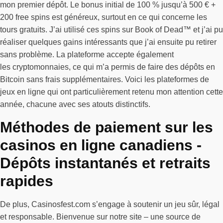
mon premier dépôt. Le bonus initial de 100 % jusqu’à 500 € +
200 free spins est généreux, surtout en ce qui concerne les
tours gratuits. J’ai utilisé ces spins sur Book of Dead™ et j’ai pu
réaliser quelques gains intéressants que j’ai ensuite pu retirer
sans problème. La plateforme accepte également
les cryptomonnaies, ce qui m’a permis de faire des dépôts en
Bitcoin sans frais supplémentaires. Voici les plateformes de
jeux en ligne qui ont particulièrement retenu mon attention cette
année, chacune avec ses atouts distinctifs.
Méthodes de paiement sur les
casinos en ligne canadiens -
Dépôts instantanés et retraits
rapides
De plus, Casinosfest.com s’engage à soutenir un jeu sûr, légal
et responsable. Bienvenue sur notre site – une source de