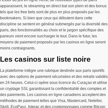
apparaissent, le streaming en direct bat son plein et des bonus
tels que les free bets sont de plus en plus proposés par les
bookmakers. Si bien que ceux qui débutent dans cette
discipline se sentent en général submergés par la diversité des
paris, des fonctionnalités au choix et le jargon spécifique des
parieurs vient encore surcharger le tout. Dans le futur, les
moyens de paiement proposés par les casinos en ligne seront
moins contraignants.
Les casinos sur liste noire
La plateforme intègre une rubrique destinée aux paris sportifs
avec des options de paiement sécurisées et des retraits validés
en 24 heures. Celui-ci opère sous licence du Curaçao et utilise
un cryptage SSL garantissant la confidentialité des comptes et
des paiements. Les casinos en ligne canadiens acceptent des
méthodes de paiement telles que Visa, Mastercard, Neteller,
Skrill, EcoPayz, Interac et des cryptomonnaies comme Bitcoin