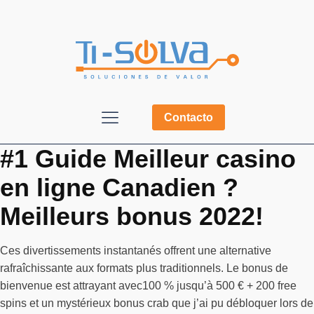
Contacto
#1 Guide Meilleur casino
en ligne Canadien ?
Meilleurs bonus 2022!
Ces divertissements instantanés offrent une alternative
rafraîchissante aux formats plus traditionnels. Le bonus de
bienvenue est attrayant avec100 % jusqu’à 500 € + 200 free
spins et un mystérieux bonus crab que j’ai pu débloquer lors de