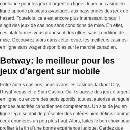
confiance pour les jeux d’argent en ligne. Jouer au casino en
ligne apporte plusieurs avantages aux passionnés des jeux de
hasard. Toutefois, cela est encore plus intéressant lorsqu’il
s’agit des jeux de casinos sans conditions de mise. En effet,
ces plateformes vous proposent des offres sans condition de
mise. Découvrez alors dans cette revue, les meilleurs casinos
en ligne sans wager disponibles sur le marché canadien.
Betway: le meilleur pour les
jeux d’argent sur mobile
Entre autres casinos, nous avons les casinos Jackpot City,
Royal Vegas et le Spin Casino. Qu’il s’agisse des jeux d’argent
en ligne, ou encore des paris sportifs, tout est autorisé et régulé
par des autorités canadiennes compétentes. Un site de jeu en
ligne légal se doit de présenter des critères bien définis comme
ceux énumérés un peu plus haut. Alors, faites le bon choix pour
profiter à la fin d’une bonne expérience ludique. Gardez que