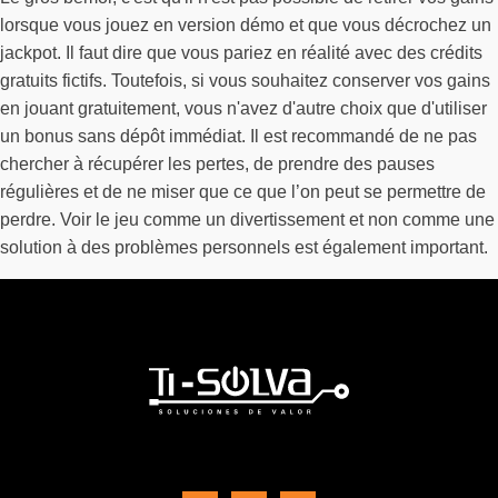
lorsque vous jouez en version démo et que vous décrochez un
jackpot. Il faut dire que vous pariez en réalité avec des crédits
gratuits fictifs. Toutefois, si vous souhaitez conserver vos gains
en jouant gratuitement, vous n'avez d'autre choix que d'utiliser
un bonus sans dépôt immédiat. Il est recommandé de ne pas
chercher à récupérer les pertes, de prendre des pauses
régulières et de ne miser que ce que l’on peut se permettre de
perdre. Voir le jeu comme un divertissement et non comme une
solution à des problèmes personnels est également important.