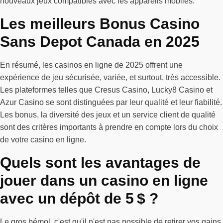
nouveaux jeux compatibles avec les appareils mobiles.
Les meilleurs Bonus Casino
Sans Depot Canada en 2025
En résumé, les casinos en ligne de 2025 offrent une
expérience de jeu sécurisée, variée, et surtout, très accessible.
Les plateformes telles que Cresus Casino, Lucky8 Casino et
Azur Casino se sont distinguées par leur qualité et leur fiabilité.
Les bonus, la diversité des jeux et un service client de qualité
sont des critères importants à prendre en compte lors du choix
de votre casino en ligne.
Quels sont les avantages de
jouer dans un casino en ligne
avec un dépôt de 5 $ ?
Le gros bémol, c'est qu'il n'est pas possible de retirer vos gains