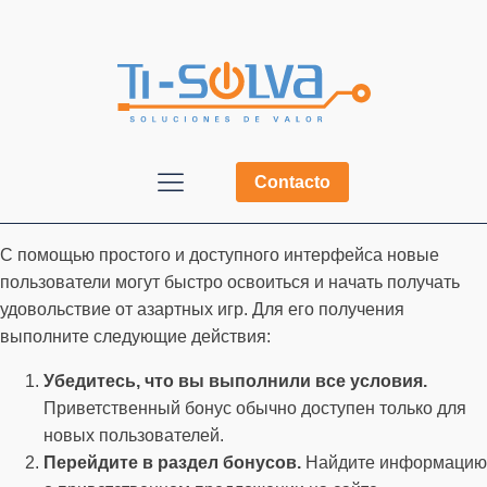
Contacto
С помощью простого и доступного интерфейса новые
пользователи могут быстро освоиться и начать получать
удовольствие от азартных игр. Для его получения
выполните следующие действия:
Убедитесь, что вы выполнили все условия.
Приветственный бонус обычно доступен только для
новых пользователей.
Перейдите в раздел бонусов.
Найдите информацию