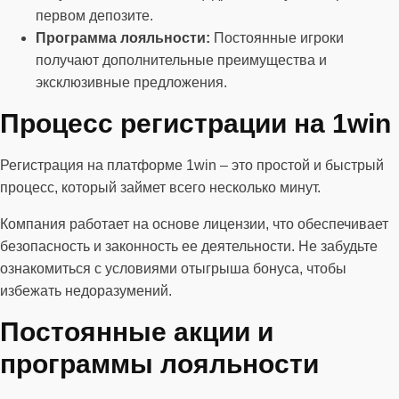
первом депозите.
Программа лояльности:
Постоянные игроки
получают дополнительные преимущества и
эксклюзивные предложения.
Процесс регистрации на 1win
Регистрация на платформе 1win – это простой и быстрый
процесс, который займет всего несколько минут.
Компания работает на основе лицензии, что обеспечивает
безопасность и законность ее деятельности. Не забудьте
ознакомиться с условиями отыгрыша бонуса, чтобы
избежать недоразумений.
Постоянные акции и
программы лояльности