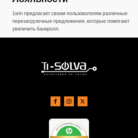
1win предлагает своим пользователям различные
перезагрузочные предложения, которые помогают
увеличить банкролл.