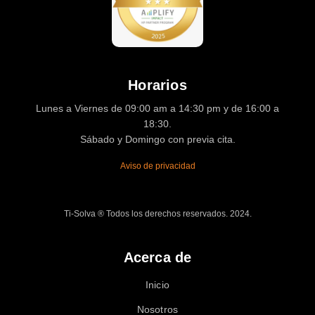
Horarios
Lunes a Viernes de 09:00 am a 14:30 pm y de 16:00 a
18:30.
Sábado y Domingo con previa cita.
Aviso de privacidad
Ti-Solva ® Todos los derechos reservados. 2024.
Acerca de
Inicio
Nosotros