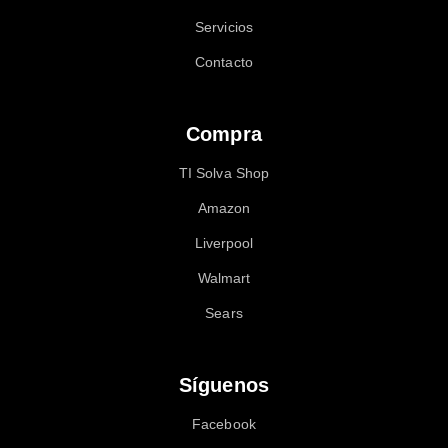
Servicios
Contacto
Compra
TI Solva Shop
Amazon
Liverpool
Walmart
Sears
Síguenos
Facebook