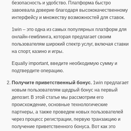
безопасность и удобство. Платформа быстро
завоевала доверие благодаря высококачественному
интерфейсу и множеству возможностей для ставок.
1win – это одна из самых популярных платформ для
онлайн-гемблинга, которая предлагает своим
пользователям широкий спектр услуг, включая ставки
на спорт, казино и игры.
Equally important, введите необходимую сумму и
подтвердите операцию.
Получите приветственный бонус.
1win предлагает
новым пользователям щедрый бонус на первый
депозит. В этой статье мы рассмотрим его
происхождение, основные технологические
партнеры, а также проведем новых пользователей
через процесс регистрации, первую транзакцию и
получение приветственного бонуса. Вот как это