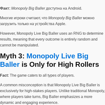
Факт:
Monopoly Big Baller
доступна на Android.
Многие игроки считают, что
Monopoly Big Baller
можно
загрузить только на устройства Apple.
However, Monopoly Live Big Baller uses an RNG to determine
results, meaning that every outcome is entirely random and
cannot be manipulated.
Myth 3:
Monopoly Live Big
Baller
is Only for High Rollers
Fact:
The game caters to all types of players.
A common misconception is that Monopoly Live Big Baller is
exclusively for high-stakes players. Unlike traditional Monopoly,
where players take turns, Big Baller emphasizes a more
dynamic and engaging experience.