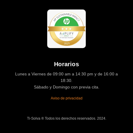
Horarios
Lunes a Viernes de 09:00 am a 14:30 pm y de 16:00 a
18:30.
Sábado y Domingo con previa cita.
Aviso de privacidad
Ti-Solva ® Todos los derechos reservados. 2024.