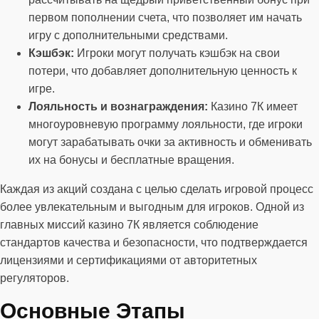
первом пополнении счета, что позволяет им начать
игру с дополнительными средствами.
Кэшбэк:
Игроки могут получать кэшбэк на свои
потери, что добавляет дополнительную ценность к
игре.
Лояльность и вознаграждения:
Казино 7К имеет
многоуровневую программу лояльности, где игроки
могут зарабатывать очки за активность и обменивать
их на бонусы и бесплатные вращения.
Каждая из акций создана с целью сделать игровой процесс
более увлекательным и выгодным для игроков. Одной из
главных миссий казино 7К является соблюдение
стандартов качества и безопасности, что подтверждается
лицензиями и сертификациями от авторитетных
регуляторов.
Основные Этапы