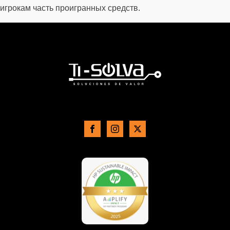
игрокам часть проигранных средств.