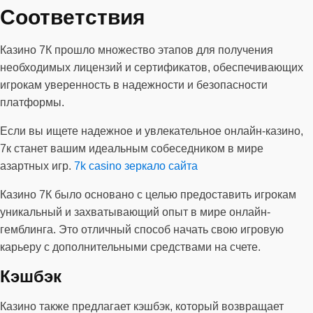
Соответствия
Казино 7К прошло множество этапов для получения
необходимых лицензий и сертификатов, обеспечивающих
игрокам уверенность в надежности и безопасности
платформы.
Если вы ищете надежное и увлекательное онлайн-казино,
7к станет вашим идеальным собеседником в мире
азартных игр.
7k casino зеркало сайта
Казино 7К было основано с целью предоставить игрокам
уникальный и захватывающий опыт в мире онлайн-
гемблинга. Это отличный способ начать свою игровую
карьеру с дополнительными средствами на счете.
Кэшбэк
Казино также предлагает кэшбэк, который возвращает