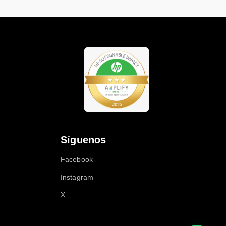
Síguenos
Facebook
Instagram
X