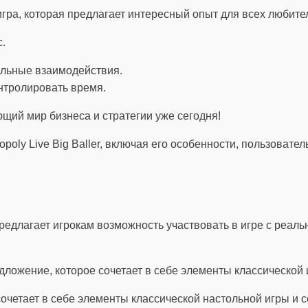
игра, которая предлагает интересный опыт для всех любител
.
альные взаимодействия.
онтролировать время.
ющий мир бизнеса и стратегии уже сегодня!
oly Live Big Baller, включая его особенности, пользовате
е предлагает игрокам возможность участвовать в игре с ре
дложение, которое сочетает в себе элементы классической
я сочетает в себе элементы классической настольной игры и