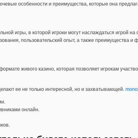
 ключевые особенности и преимущества, которые она предлаг
ольной игры, в которой игроки могут наслаждаться игрой на
зования, пользовательский опыт, а также преимущества и 
в формате живого казино, которая позволяет игрокам участ
елают ее не только интересной, но и захватывающей.
monop
ми.
ивниками онлайн.
ков.