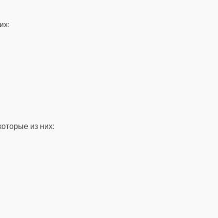
их:
оторые из них: