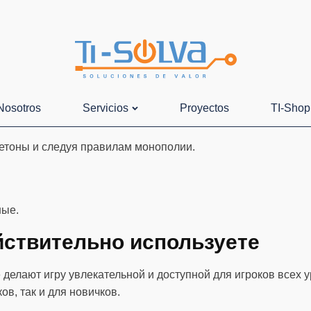
Nosotros
Servicios
Proyectos
TI-Shop
жетоны и следуя правилам монополии.
ные.
йствительно используете
е делают игру увлекательной и доступной для игроков всех
в, так и для новичков.