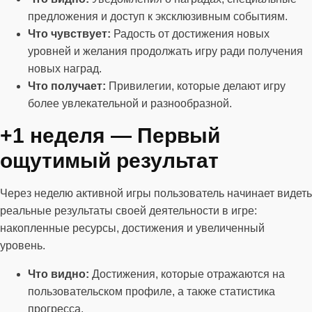
предложения и доступ к эксклюзивным событиям.
Что чувствует:
Радость от достижения новых
уровней и желания продолжать игру ради получения
новых наград.
Что получает:
Привилегии, которые делают игру
более увлекательной и разнообразной.
+1 неделя — Первый
ощутимый результат
Через неделю активной игры пользователь начинает видеть
реальные результаты своей деятельности в игре:
накопленные ресурсы, достижения и увеличенный
уровень.
Что видно:
Достижения, которые отражаются на
пользовательском профиле, а также статистика
прогресса.