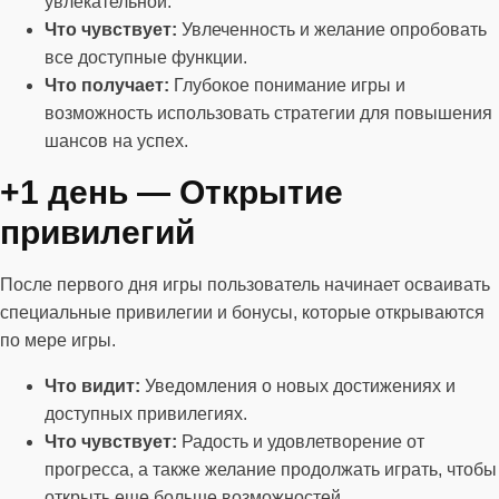
увлекательной.
Что чувствует:
Увлеченность и желание опробовать
все доступные функции.
Что получает:
Глубокое понимание игры и
возможность использовать стратегии для повышения
шансов на успех.
+1 день — Открытие
привилегий
После первого дня игры пользователь начинает осваивать
специальные привилегии и бонусы, которые открываются
по мере игры.
Что видит:
Уведомления о новых достижениях и
доступных привилегиях.
Что чувствует:
Радость и удовлетворение от
прогресса, а также желание продолжать играть, чтобы
открыть еще больше возможностей.