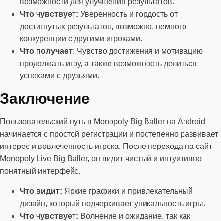
возможности для улучшения результатов.
Что чувствует:
Уверенность и гордость от
достигнутых результатов, возможно, немного
конкуренции с другими игроками.
Что получает:
Чувство достижения и мотивацию
продолжать игру, а также возможность делиться
успехами с друзьями.
Заключение
Пользовательский путь в Monopoly Big Baller на Android
начинается с простой регистрации и постепенно развивает
интерес и вовлеченность игрока. После перехода на сайт
Monopoly Live Big Baller, он видит чистый и интуитивно
понятный интерфейс.
Что видит:
Яркие графики и привлекательный
дизайн, который подчеркивает уникальность игры.
Что чувствует:
Волнение и ожидание, так как