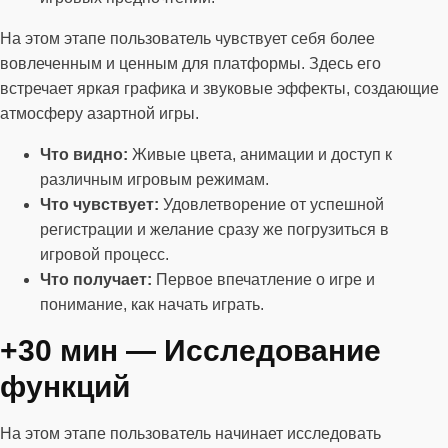
На этом этапе пользователь чувствует себя более
вовлеченным и ценным для платформы. Здесь его
встречает яркая графика и звуковые эффекты, создающие
атмосферу азартной игры.
Что видно:
Живые цвета, анимации и доступ к
различным игровым режимам.
Что чувствует:
Удовлетворение от успешной
регистрации и желание сразу же погрузиться в
игровой процесс.
Что получает:
Первое впечатление о игре и
понимание, как начать играть.
+30 мин — Исследование
функций
На этом этапе пользователь начинает исследовать