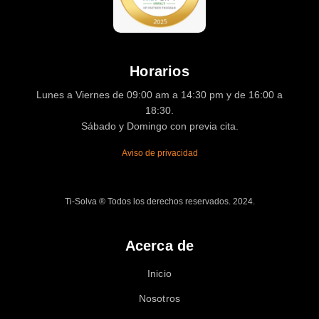
Horarios
Lunes a Viernes de 09:00 am a 14:30 pm y de 16:00 a
18:30.
Sábado y Domingo con previa cita.
Aviso de privacidad
Ti-Solva ® Todos los derechos reservados. 2024.
Acerca de
Inicio
Nosotros