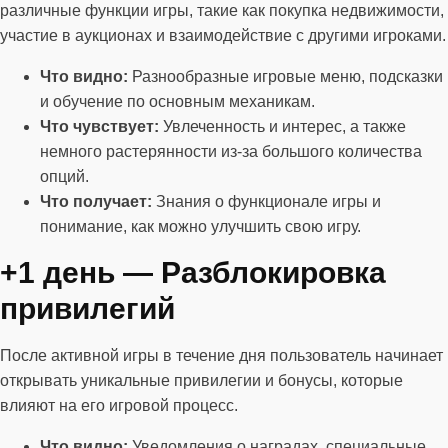
различные функции игры, такие как покупка недвижимости,
участие в аукционах и взаимодействие с другими игроками.
Что видно:
Разнообразные игровые меню, подсказки
и обучение по основным механикам.
Что чувствует:
Увлеченность и интерес, а также
немного растерянности из-за большого количества
опций.
Что получает:
Знания о функционале игры и
понимание, как можно улучшить свою игру.
+1 день — Разблокировка
привилегий
После активной игры в течение дня пользователь начинает
открывать уникальные привилегии и бонусы, которые
влияют на его игровой процесс.
Что видно:
Уведомления о наградах, специальные