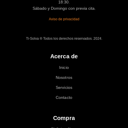
18:30.
Sábado y Domingo con previa cita.
Aviso de privacidad
Ti-Solva ® Todos los derechos reservados. 2024.
Acerca de
Inicio
Nosotros
Servicios
Contacto
Compra