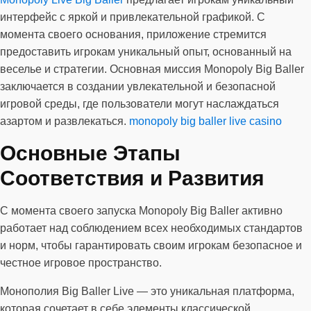
интерфейс с яркой и привлекательной графикой. С
момента своего основания, приложение стремится
предоставить игрокам уникальный опыт, основанный на
веселье и стратегии. Основная миссия Monopoly Big Baller
заключается в создании увлекательной и безопасной
игровой среды, где пользователи могут наслаждаться
азартом и развлекаться.
monopoly big baller live casino
Основные Этапы
Соответствия и Развития
С момента своего запуска Monopoly Big Baller активно
работает над соблюдением всех необходимых стандартов
и норм, чтобы гарантировать своим игрокам безопасное и
честное игровое пространство.
Монополия Big Baller Live — это уникальная платформа,
которая сочетает в себе элементы классической