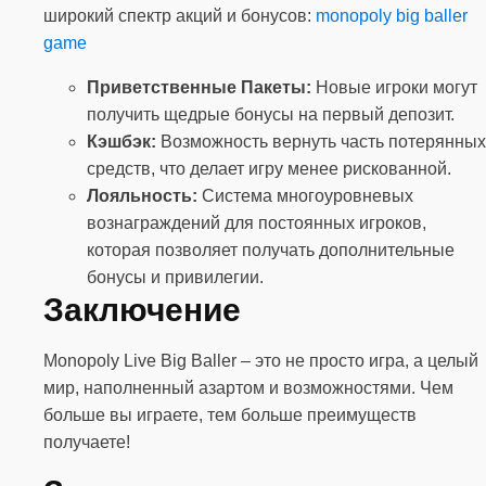
широкий спектр акций и бонусов:
monopoly big baller
game
Приветственные Пакеты:
Новые игроки могут
получить щедрые бонусы на первый депозит.
Кэшбэк:
Возможность вернуть часть потерянных
средств, что делает игру менее рискованной.
Лояльность:
Система многоуровневых
вознаграждений для постоянных игроков,
которая позволяет получать дополнительные
бонусы и привилегии.
Заключение
Monopoly Live Big Baller – это не просто игра, а целый
мир, наполненный азартом и возможностями. Чем
больше вы играете, тем больше преимуществ
получаете!