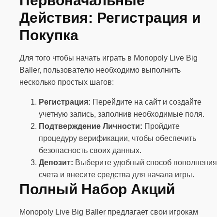
Первоначальные
Действия: Регистрация и
Покупка
Для того чтобы начать играть в Monopoly Live Big
Baller, пользователю необходимо выполнить
несколько простых шагов:
Регистрация:
Перейдите на сайт и создайте
учетную запись, заполнив необходимые поля.
Подтверждение Личности:
Пройдите
процедуру верификации, чтобы обеспечить
безопасность своих данных.
Депозит:
Выберите удобный способ пополнения
счета и внесите средства для начала игры.
Полный Набор Акций
Monopoly Live Big Baller предлагает свои игрокам