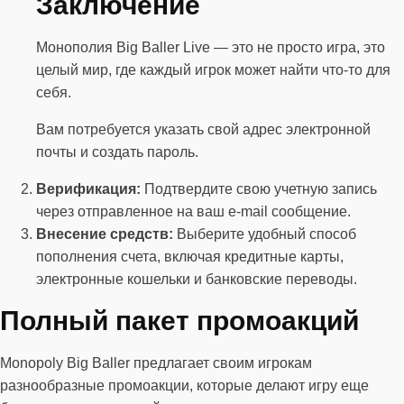
Заключение
Монополия Big Baller Live — это не просто игра, это
целый мир, где каждый игрок может найти что-то для
себя.
Вам потребуется указать свой адрес электронной
почты и создать пароль.
Верификация:
Подтвердите свою учетную запись
через отправленное на ваш e-mail сообщение.
Внесение средств:
Выберите удобный способ
пополнения счета, включая кредитные карты,
электронные кошельки и банковские переводы.
Полный пакет промоакций
Monopoly Big Baller предлагает своим игрокам
разнообразные промоакции, которые делают игру еще