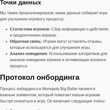
Точки данных
Мы также проанализировали, какие данные собирает игра
для улучшения игрового процесса:
Статистика игроков:
Сбор информации о действиях
и предпочтениях игроков.
Обратная связь:
Игроки могут оставлять отзывы,
которые используются для улучшения игры.
Анализ поведения:
Использование алгоритмов для
анализа поведения игроков и оптимизации игрового
процесса.
Протокол онбординга
Процесс онбординга в Monopoly Big Baller является
важным элементом, который помогает новым игрокам
быстро освоиться в игре. Он включает следующие этапы: