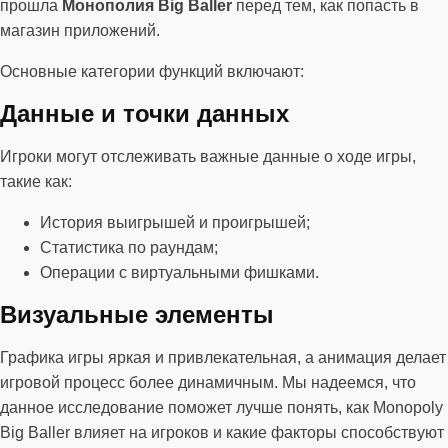
прошла
Монополия Big Baller
перед тем, как попасть в
магазин приложений.
Основные категории функций включают:
Данные и точки данных
Игроки могут отслеживать важные данные о ходе игры,
такие как:
История выигрышей и проигрышей;
Статистика по раундам;
Операции с виртуальными фишками.
Визуальные элементы
Графика игры яркая и привлекательная, а анимация делает
игровой процесс более динамичным. Мы надеемся, что
данное исследование поможет лучше понять, как Monopoly
Big Baller влияет на игроков и какие факторы способствуют