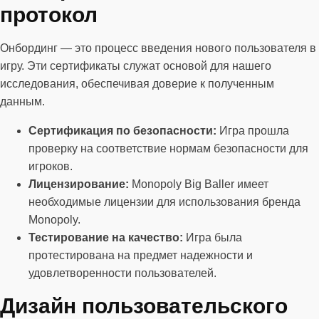
протокол
Онбординг — это процесс введения нового пользователя в
игру. Эти сертификаты служат основой для нашего
исследования, обеспечивая доверие к полученным
данным.
Сертификация по безопасности:
Игра прошла
проверку на соответствие нормам безопасности для
игроков.
Лицензирование:
Monopoly Big Baller имеет
необходимые лицензии для использования бренда
Monopoly.
Тестирование на качество:
Игра была
протестирована на предмет надежности и
удовлетворенности пользователей.
Дизайн пользовательского