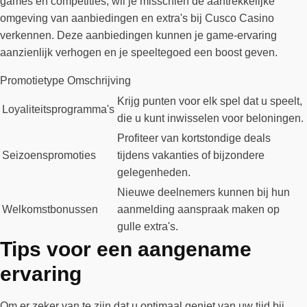
games en competities, wil je misschien de aantrekkelijke
omgeving van aanbiedingen en extra's bij Cusco Casino
verkennen. Deze aanbiedingen kunnen je game-ervaring
aanzienlijk verhogen en je speeltegoed een boost geven.
Promotietype Omschrijving
Krijg punten voor elk spel dat u speelt,
Loyaliteitsprogramma's
die u kunt inwisselen voor beloningen.
Profiteer van kortstondige deals
Seizoenspromoties
tijdens vakanties of bijzondere
gelegenheden.
Nieuwe deelnemers kunnen bij hun
Welkomstbonussen
aanmelding aanspraak maken op
gulle extra's.
Tips voor een aangename
ervaring
Om er zeker van te zijn dat u optimaal geniet van uw tijd bij