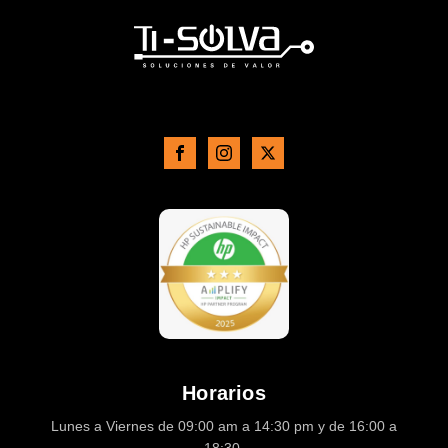
Horarios
Lunes a Viernes de 09:00 am a 14:30 pm y de 16:00 a