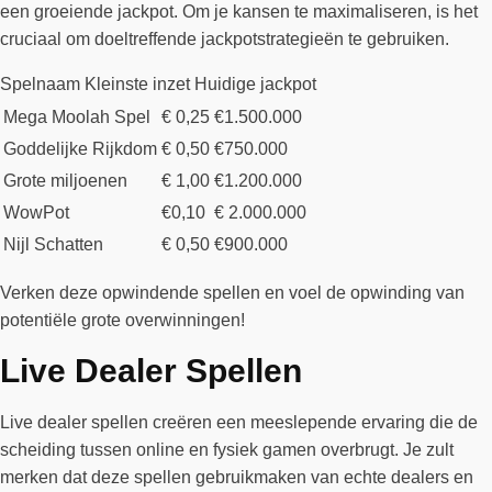
een groeiende jackpot. Om je kansen te maximaliseren, is het
cruciaal om doeltreffende jackpotstrategieën te gebruiken.
Spelnaam Kleinste inzet Huidige jackpot
Mega Moolah Spel
€ 0,25
€1.500.000
Goddelijke Rijkdom
€ 0,50
€750.000
Grote miljoenen
€ 1,00
€1.200.000
WowPot
€0,10
€ 2.000.000
Nijl Schatten
€ 0,50
€900.000
Verken deze opwindende spellen en voel de opwinding van
potentiële grote overwinningen!
Live Dealer Spellen
Live dealer spellen creëren een meeslepende ervaring die de
scheiding tussen online en fysiek gamen overbrugt. Je zult
merken dat deze spellen gebruikmaken van echte dealers en