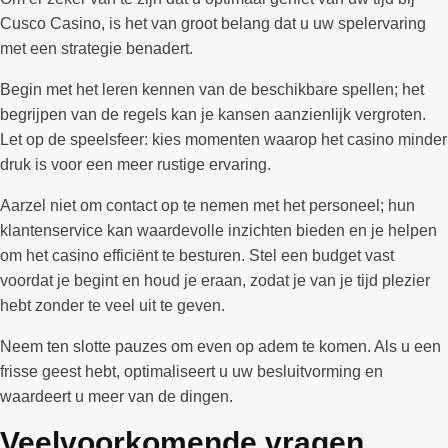
Cusco Casino, is het van groot belang dat u uw spelervaring
met een strategie benadert.
Begin met het leren kennen van de beschikbare spellen; het
begrijpen van de regels kan je kansen aanzienlijk vergroten.
Let op de speelsfeer: kies momenten waarop het casino minder
druk is voor een meer rustige ervaring.
Aarzel niet om contact op te nemen met het personeel; hun
klantenservice kan waardevolle inzichten bieden en je helpen
om het casino efficiënt te besturen. Stel een budget vast
voordat je begint en houd je eraan, zodat je van je tijd plezier
hebt zonder te veel uit te geven.
Neem ten slotte pauzes om even op adem te komen. Als u een
frisse geest hebt, optimaliseert u uw besluitvorming en
waardeert u meer van de dingen.
Veelvoorkomende vragen