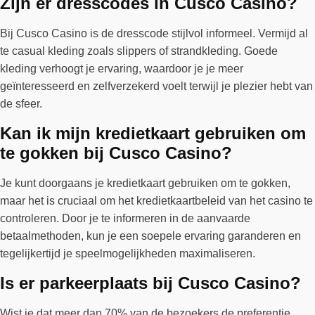
Zijn er dresscodes in Cusco Casino?
Bij Cusco Casino is de dresscode stijlvol informeel. Vermijd al
te casual kleding zoals slippers of strandkleding. Goede
kleding verhoogt je ervaring, waardoor je je meer
geïnteresseerd en zelfverzekerd voelt terwijl je plezier hebt van
de sfeer.
Kan ik mijn kredietkaart gebruiken om
te gokken bij Cusco Casino?
Je kunt doorgaans je kredietkaart gebruiken om te gokken,
maar het is cruciaal om het kredietkaartbeleid van het casino te
controleren. Door je te informeren in de aanvaarde
betaalmethoden, kun je een soepele ervaring garanderen en
tegelijkertijd je speelmogelijkheden maximaliseren.
Is er parkeerplaats bij Cusco Casino?
Wist je dat meer dan 70% van de bezoekers de preferentie