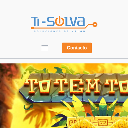
Contacto