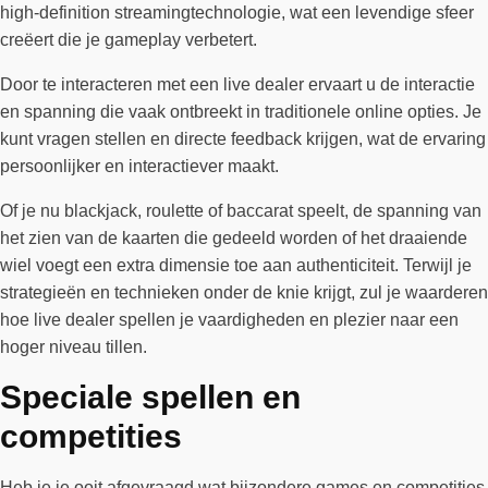
high-definition streamingtechnologie, wat een levendige sfeer
creëert die je gameplay verbetert.
Door te interacteren met een live dealer ervaart u de interactie
en spanning die vaak ontbreekt in traditionele online opties. Je
kunt vragen stellen en directe feedback krijgen, wat de ervaring
persoonlijker en interactiever maakt.
Of je nu blackjack, roulette of baccarat speelt, de spanning van
het zien van de kaarten die gedeeld worden of het draaiende
wiel voegt een extra dimensie toe aan authenticiteit. Terwijl je
strategieën en technieken onder de knie krijgt, zul je waarderen
hoe live dealer spellen je vaardigheden en plezier naar een
hoger niveau tillen.
Speciale spellen en
competities
Heb je je ooit afgevraagd wat bijzondere games en competities