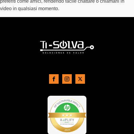
preferiti come amici, rendendo facile chattare o chiamarli in
video in qualsiasi momento.