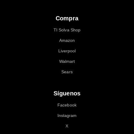
Compra
TI Solva Shop
Amazon
Liverpool
Walmart
Sears
Síguenos
Facebook
Instagram
X