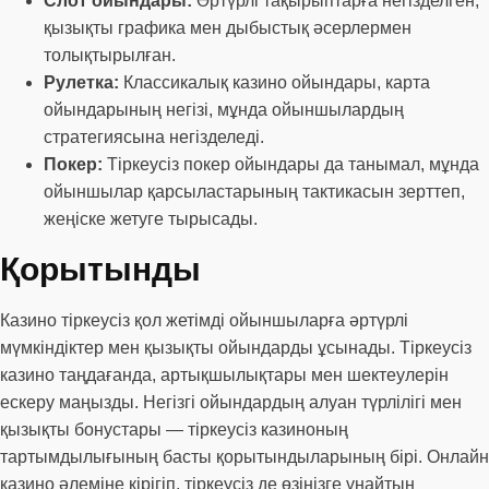
Слот ойындары:
Әртүрлі тақырыптарға негізделген,
қызықты графика мен дыбыстық әсерлермен
толықтырылған.
Рулетка:
Классикалық казино ойындары, карта
ойындарының негізі, мұнда ойыншылардың
стратегиясына негізделеді.
Покер:
Тіркеусіз покер ойындары да танымал, мұнда
ойыншылар қарсыластарының тактикасын зерттеп,
жеңіске жетуге тырысады.
Қорытынды
Казино тіркеусіз қол жетімді ойыншыларға әртүрлі
мүмкіндіктер мен қызықты ойындарды ұсынады. Тіркеусіз
казино таңдағанда, артықшылықтары мен шектеулерін
ескеру маңызды. Негізгі ойындардың алуан түрлілігі мен
қызықты бонустары — тіркеусіз казиноның
тартымдылығының басты қорытындыларының бірі. Онлайн
казино әлеміне кірігіп, тіркеусіз де өзіңізге ұнайтын