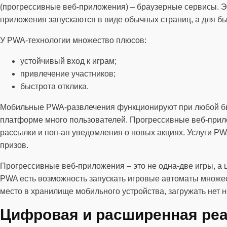
(прогрессивные веб-приложения) – браузерные сервисы. Э
приложения запускаются в виде обычных страниц, а для бы
У PWA-технологии множество плюсов:
устойчивый вход к играм;
привлечение участников;
быстрота отклика.
Мобильные PWA-развлечения функционируют при любой быс
платформе много пользователей. Прогрессивные веб-прил
рассылки и поп-ап уведомления о новых акциях. Услуги P
призов.
Прогрессивные веб-приложения – это не одна-две игры, а 
PWA есть возможность запускать игровые автоматы множес
место в хранилище мобильного устройства, загружать нет 
Цифровая и расширенная ре