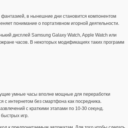
ак фантазией, в нынешние дни становится компонентом
меняет понимание о портативном игорной деятельности.
нький дисплей Samsung Galaxy Watch, Apple Watch или
 экране часов. В некоторых модификациях таких программ
екущие умные часы вполне мощные для переработки
я с интернетом без смартфона как посредника.
звлечений с краткими этапами по 10-30 секунд.
 быстрых игр.
ход к предпочитаемым автоматам. Для того чтобы сделать