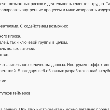
чет возможных рисков и деятельность клиентов, трудно. Т
тролировать внутренние процессы и минимизировать издерж
ователями. С содействием возможно:
ого игрока.
лей, так и ключевой группы в целом.
ечь пользователей.
нтов.
 значительного количества данных. Инструмент эффективн
етствий. Благодаря веб-облачных разработок онлайн-клубы
ами;
тупков геймеров;
за данных. При этих инструментами можно детально проана