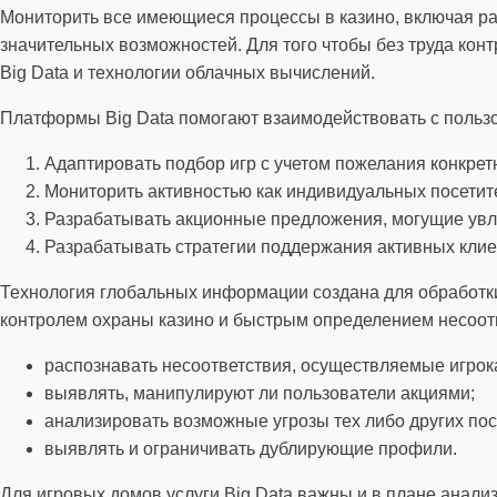
Мониторить все имеющиеся процессы в казино, включая рас
значительных возможностей. Для того чтобы без труда кон
Big Data и технологии облачных вычислений.
Платформы Big Data помогают взаимодействовать с польз
Адаптировать подбор игр с учетом пожелания конкретн
Мониторить активностью как индивидуальных посетите
Разрабатывать акционные предложения, могущие увл
Разрабатывать стратегии поддержания активных клие
Технология глобальных информации создана для обработки
контролем охраны казино и быстрым определением несоотв
распознавать несоответствия, осуществляемые игрок
выявлять, манипулируют ли пользователи акциями;
анализировать возможные угрозы тех либо других пос
выявлять и ограничивать дублирующие профили.
Для игровых домов услуги Big Data важны и в плане анали