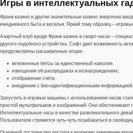
Игры в интеллектуальных га
Франк казино и другие значительные казино энергично вво
ежедневного быта и веселья. Яркий тому образец – игров
Азартный клуб вроде Франк казино в смарт-часах – специ
другого подобного устройства. Софт дает возможность ак
предусмотрены расширенные опции:
мгновенные бетсы за единственный нажатие.
извещения об распродажах и вознаграждениях;
отображение счёта
внедрение с био-идентификационными информацией
Запустить в игровые машины с использованием часов ста
простой мультфильмов и изображений. Они обеспечивают г
Интеллектуальные часы в качестве развлекательного девай
Пользователи стремятся чуть-чуть позабавиться в свободну
Основной достоинство доступа к игорному заведению врод