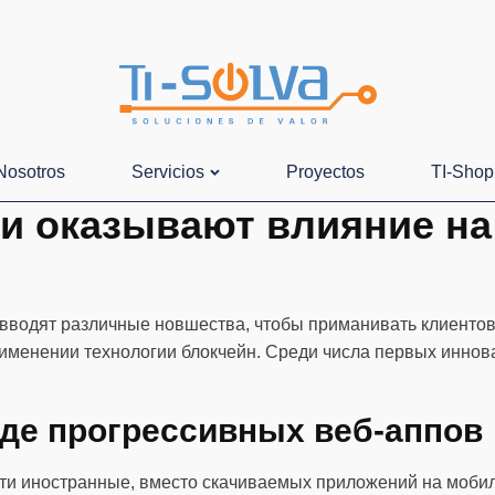
Nosotros
Servicios
Proyectos
TI-Shop
и оказывают влияние на
одят различные новшества, чтобы приманивать клиентов и н
менении технологии блокчейн. Среди числа первых иннов
де прогрессивных веб-аппов
ости иностранные, вместо скачиваемых приложений на моб