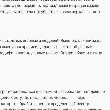
атываются непрерывно, поэтому администрация казино
, достаточно ли в клубе Frank casino зеркало занято
 и остальных игорных заведений. Вместе с механизмом
м именуется хранилище данных, в которой данные
модифицировать данные нельзя. Внутри области казино
ут регистрироваться всевозможные события – сведения о
едениях могут быть запрограммированы в виде
, которые обрабатывает распределенный реестр.
о автомата появляется победная набор знаков, джекпот