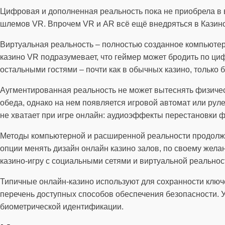
Цифровая и дополненная реальность пока не приобрела в 
шлемов VR. Впрочем VR и AR всё ещё внедряться в Казино
Виртуальная реальность – полностью созданное компьютер
казино VR подразумевает, что геймер может бродить по ци
остальными гостями – почти как в обычных казино, только 
Аугментированная реальность не может вытеснять физическ
обеда, однако на нем появляется игровой автомат или рул
не хватает при игре онлайн: аудиоэффекты перестановки ф
Методы компьютерной и расширенной реальности продолжа
опции менять дизайн онлайн казино залов, по своему жела
казино-игру с социальными сетями и виртуальной реальнос
Типичные онлайн-казино используют для сохранности клю
перечень доступных способов обеспечения безопасности. 
биометрической идентификации.