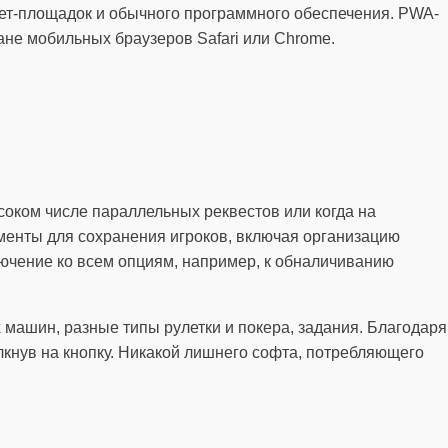
ет-площадок и обычного программного обеспечения. PWA-
ане мобильных браузеров Safari или Chrome.
ком числе параллельных реквестов или когда на
менты для сохранения игроков, включая организацию
ючение ко всем опциям, например, к обналичиванию
 машин, разные типы рулетки и покера, задания. Благодаря
лкнув на кнопку. Никакой лишнего софта, потребляющего