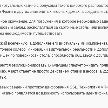
виртуальных казино с бонусами такого широкого распростр
 Франк и других знаменитых игорных домах, а создатели с
ное окружение, для погружения в которое необходимо заде
фровым залам, располагаться за карточные столы или вклю
без необходимости путешествовать.
ий вселенную, а дополняет его виртуальными компонентами
еточное колесо. Инновации виртуальной реальности и допо
ишек по поверхности стола, способность общаться с други
ются эволюционировать. В будущем следует ожидать появл
нию. Азарт станет не просто действием ставки взносов, а 
тью.
чевых сведений протокол шифрования SSL. Технология VR-
У казино появляется возможность использовать идентифика