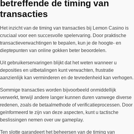
betreffende de timing van
transacties
Het inzicht van de timing van transacties bij Lemon Casino is
cruciaal voor een succesvolle spelervaring. Door praktische
transactieverwachtingen te bepalen, kun je de hoogte- en
dieptepunten van online gokken beter beoordelen.
Uit gebruikerservaringen blijkt dat het weten wanneer u
deposities en uitbetalingen kunt verwachten, frustratie
aanzienlijk kan verminderen en de tevredenheid kan verhogen.
Sommige transacties worden bijvoorbeeld onmiddellijk
verwerkt, terwijl andere langer kunnen duren vanwege diverse
redenen, zoals de betaalmethode of verificatieprocessen. Door
geïnformeerd te zijn van deze aspecten, kunt u tactische
beslissingen nemen over uw gameplay.
Ten slotte garandeert het beheersen van de timing van