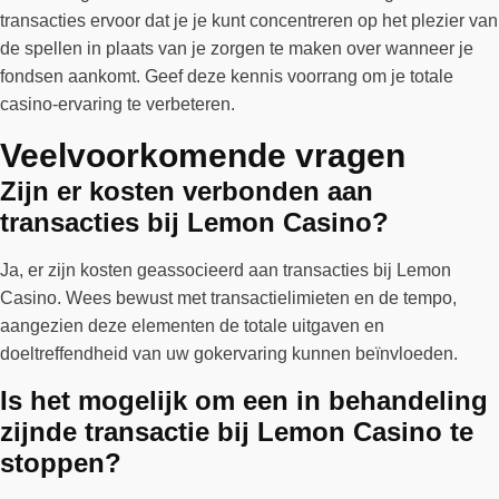
transacties ervoor dat je je kunt concentreren op het plezier van
de spellen in plaats van je zorgen te maken over wanneer je
fondsen aankomt. Geef deze kennis voorrang om je totale
casino-ervaring te verbeteren.
Veelvoorkomende vragen
Zijn er kosten verbonden aan
transacties bij Lemon Casino?
Ja, er zijn kosten geassocieerd aan transacties bij Lemon
Casino. Wees bewust met transactielimieten en de tempo,
aangezien deze elementen de totale uitgaven en
doeltreffendheid van uw gokervaring kunnen beïnvloeden.
Is het mogelijk om een in behandeling
zijnde transactie bij Lemon Casino te
stoppen?