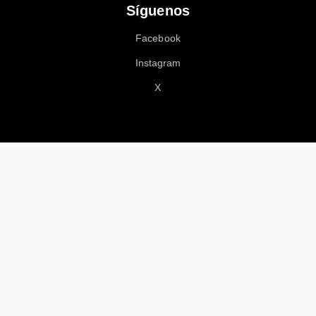
Síguenos
Facebook
Instagram
X