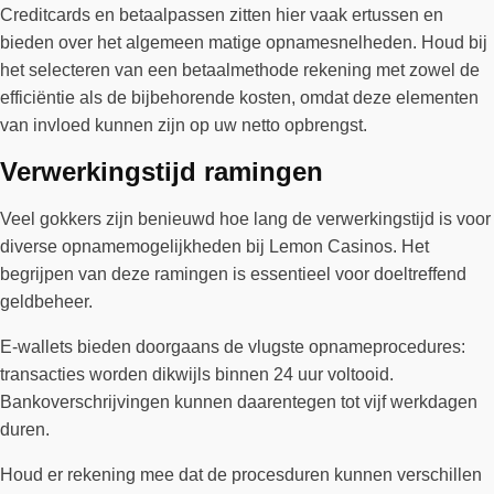
Creditcards en betaalpassen zitten hier vaak ertussen en
bieden over het algemeen matige opnamesnelheden. Houd bij
het selecteren van een betaalmethode rekening met zowel de
efficiëntie als de bijbehorende kosten, omdat deze elementen
van invloed kunnen zijn op uw netto opbrengst.
Verwerkingstijd ramingen
Veel gokkers zijn benieuwd hoe lang de verwerkingstijd is voor
diverse opnamemogelijkheden bij Lemon Casinos. Het
begrijpen van deze ramingen is essentieel voor doeltreffend
geldbeheer.
E-wallets bieden doorgaans de vlugste opnameprocedures:
transacties worden dikwijls binnen 24 uur voltooid.
Bankoverschrijvingen kunnen daarentegen tot vijf werkdagen
duren.
Houd er rekening mee dat de procesduren kunnen verschillen