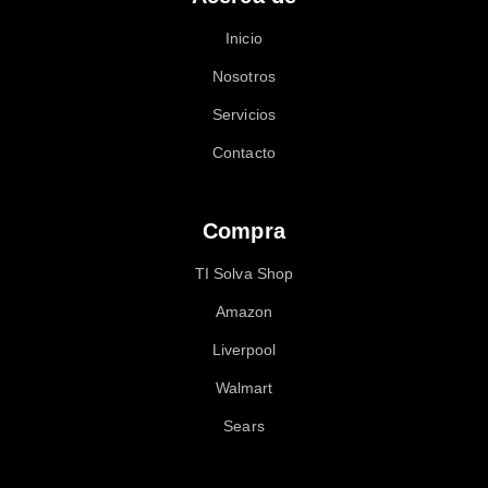
Inicio
Nosotros
Servicios
Contacto
Compra
TI Solva Shop
Amazon
Liverpool
Walmart
Sears