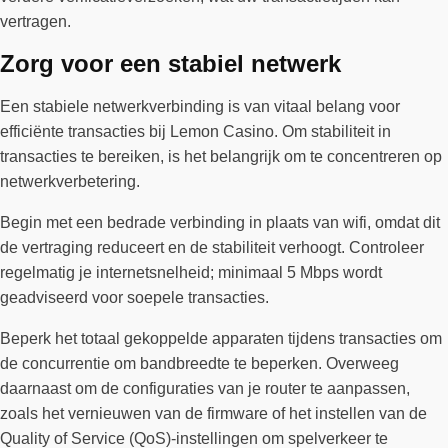
vertragen.
Zorg voor een stabiel netwerk
Een stabiele netwerkverbinding is van vitaal belang voor
efficiënte transacties bij Lemon Casino. Om stabiliteit in
transacties te bereiken, is het belangrijk om te concentreren op
netwerkverbetering.
Begin met een bedrade verbinding in plaats van wifi, omdat dit
de vertraging reduceert en de stabiliteit verhoogt. Controleer
regelmatig je internetsnelheid; minimaal 5 Mbps wordt
geadviseerd voor soepele transacties.
Beperk het totaal gekoppelde apparaten tijdens transacties om
de concurrentie om bandbreedte te beperken. Overweeg
daarnaast om de configuraties van je router te aanpassen,
zoals het vernieuwen van de firmware of het instellen van de
Quality of Service (QoS)-instellingen om spelverkeer te