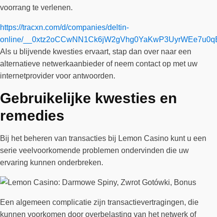
voorrang te verlenen.
https://tracxn.com/d/companies/deltin-
online/__0xtz2oCCwNN1Ck6jW2gVhg0YaKwP3UyrWEe7u0q
Als u blijvende kwesties ervaart, stap dan over naar een
alternatieve netwerkaanbieder of neem contact op met uw
internetprovider voor antwoorden.
Gebruikelijke kwesties en
remedies
Bij het beheren van transacties bij Lemon Casino kunt u een
serie veelvoorkomende problemen ondervinden die uw
ervaring kunnen onderbreken.
Een algemeen complicatie zijn transactievertragingen, die
kunnen voorkomen door overbelasting van het netwerk of