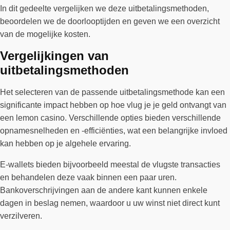
In dit gedeelte vergelijken we deze uitbetalingsmethoden,
beoordelen we de doorlooptijden en geven we een overzicht
van de mogelijke kosten.
Vergelijkingen van
uitbetalingsmethoden
Het selecteren van de passende uitbetalingsmethode kan een
significante impact hebben op hoe vlug je je geld ontvangt van
een lemon casino. Verschillende opties bieden verschillende
opnamesnelheden en -efficiënties, wat een belangrijke invloed
kan hebben op je algehele ervaring.
E-wallets bieden bijvoorbeeld meestal de vlugste transacties
en behandelen deze vaak binnen een paar uren.
Bankoverschrijvingen aan de andere kant kunnen enkele
dagen in beslag nemen, waardoor u uw winst niet direct kunt
verzilveren.