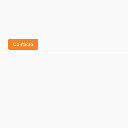
Contacto