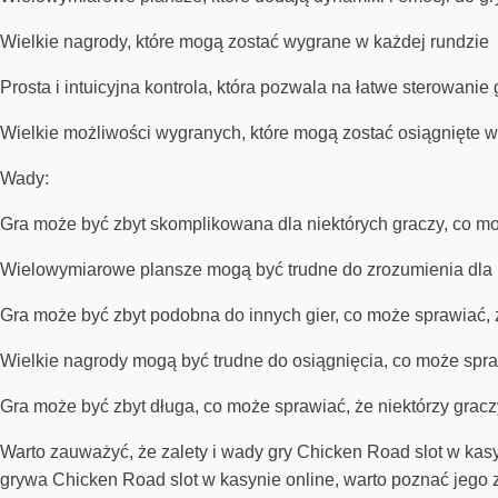
Wielkie nagrody, które mogą zostać wygrane w każdej rundzie
Prosta i intuicyjna kontrola, która pozwala na łatwe sterowanie 
Wielkie możliwości wygranych, które mogą zostać osiągnięte w
Wady:
Gra może być zbyt skomplikowana dla niektórych graczy, co mo
Wielowymiarowe plansze mogą być trudne do zrozumienia dla 
Gra może być zbyt podobna do innych gier, co może sprawiać, że
Wielkie nagrody mogą być trudne do osiągnięcia, co może sprawi
Gra może być zbyt długa, co może sprawiać, że niektórzy gracz
Warto zauważyć, że zalety i wady gry Chicken Road slot w kasy
grywa Chicken Road slot w kasynie online, warto poznać jego z