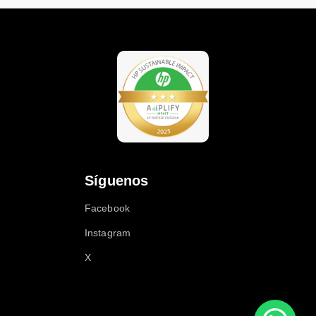
Síguenos
Facebook
Instagram
X