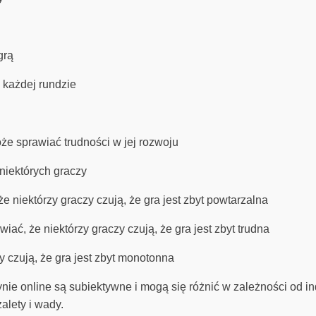
grą
 każdej rundzie
że sprawiać trudności w jej rozwoju
niektórych graczy
 niektórzy graczy czują, że gra jest zbyt powtarzalna
ać, że niektórzy graczy czują, że gra jest zbyt trudna
y czują, że gra jest zbyt monotonna
nie online są subiektywne i mogą się różnić w zależności od i
alety i wady.