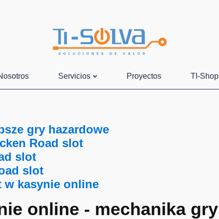
Nosotros
Servicios
Proyectos
TI-Shop
epsze gry hazardowe
cken Road slot
d slot
oad slot
t w kasynie online
ie online - mechanika gry