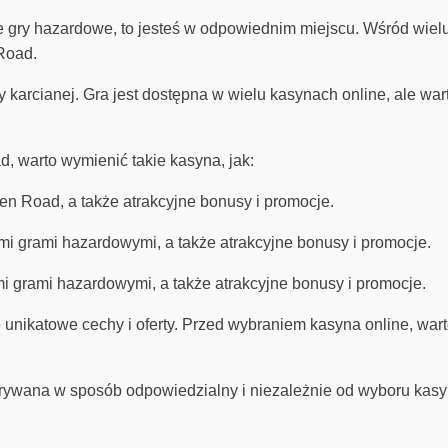
e gry hazardowe, to jesteś w odpowiednim miejscu. Wśród wielu
 Road.
 karcianej. Gra jest dostępna w wielu kasynach online, ale wart
d, warto wymienić takie kasyna, jak:
cken Road, a także atrakcyjne bonusy i promocje.
mi grami hazardowymi, a także atrakcyjne bonusy i promocje.
mi grami hazardowymi, a także atrakcyjne bonusy i promocje.
unikatowe cechy i oferty. Przed wybraniem kasyna online, warto
ywana w sposób odpowiedzialny i niezależnie od wyboru kasyna