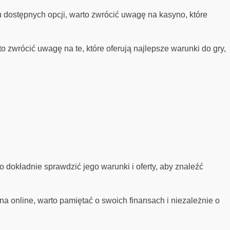
 dostępnych opcji, warto zwrócić uwagę na kasyno, które
o zwrócić uwagę na te, które oferują najlepsze warunki do gry,
 dokładnie sprawdzić jego warunki i oferty, aby znaleźć
 online, warto pamiętać o swoich finansach i niezależnie o