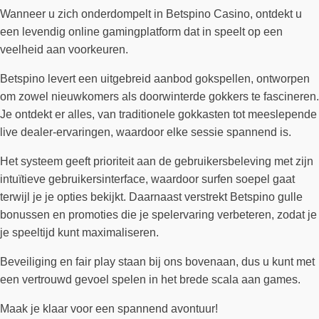
Wanneer u zich onderdompelt in Betspino Casino, ontdekt u
een levendig online gamingplatform dat in speelt op een
veelheid aan voorkeuren.
Betspino levert een uitgebreid aanbod gokspellen, ontworpen
om zowel nieuwkomers als doorwinterde gokkers te fascineren.
Je ontdekt er alles, van traditionele gokkasten tot meeslepende
live dealer-ervaringen, waardoor elke sessie spannend is.
Het systeem geeft prioriteit aan de gebruikersbeleving met zijn
intuïtieve gebruikersinterface, waardoor surfen soepel gaat
terwijl je je opties bekijkt. Daarnaast verstrekt Betspino gulle
bonussen en promoties die je spelervaring verbeteren, zodat je
je speeltijd kunt maximaliseren.
Beveiliging en fair play staan bij ons bovenaan, dus u kunt met
een vertrouwd gevoel spelen in het brede scala aan games.
Maak je klaar voor een spannend avontuur!