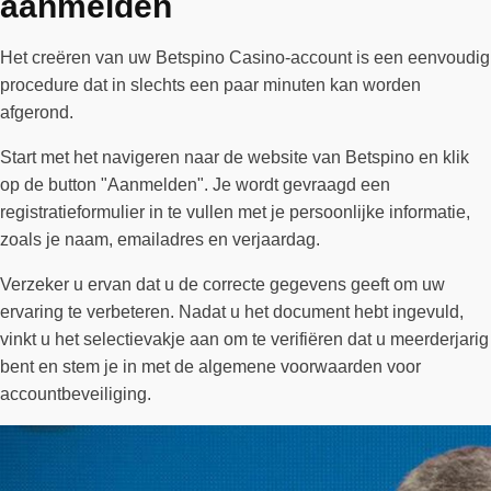
aanmelden
Het creëren van uw Betspino Casino-account is een eenvoudig
procedure dat in slechts een paar minuten kan worden
afgerond.
Start met het navigeren naar de website van Betspino en klik
op de button "Aanmelden". Je wordt gevraagd een
registratieformulier in te vullen met je persoonlijke informatie,
zoals je naam, emailadres en verjaardag.
Verzeker u ervan dat u de correcte gegevens geeft om uw
ervaring te verbeteren. Nadat u het document hebt ingevuld,
vinkt u het selectievakje aan om te verifiëren dat u meerderjarig
bent en stem je in met de algemene voorwaarden voor
accountbeveiliging.