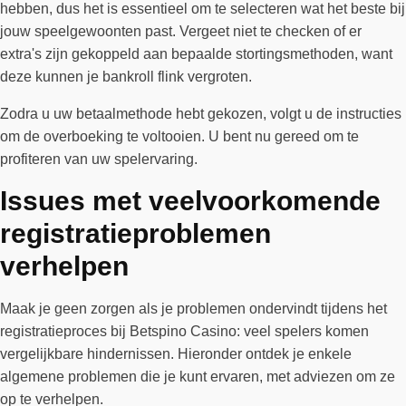
hebben, dus het is essentieel om te selecteren wat het beste bij
jouw speelgewoonten past. Vergeet niet te checken of er
extra's zijn gekoppeld aan bepaalde stortingsmethoden, want
deze kunnen je bankroll flink vergroten.
Zodra u uw betaalmethode hebt gekozen, volgt u de instructies
om de overboeking te voltooien. U bent nu gereed om te
profiteren van uw spelervaring.
Issues met veelvoorkomende
registratieproblemen
verhelpen
Maak je geen zorgen als je problemen ondervindt tijdens het
registratieproces bij Betspino Casino: veel spelers komen
vergelijkbare hindernissen. Hieronder ontdek je enkele
algemene problemen die je kunt ervaren, met adviezen om ze
op te verhelpen.