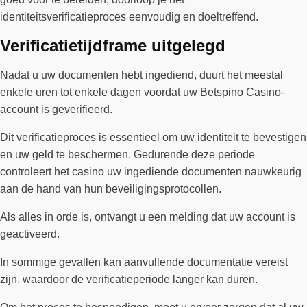
identiteitsverificatieproces eenvoudig en doeltreffend.
Verificatietijdframe uitgelegd
Nadat u uw documenten hebt ingediend, duurt het meestal
enkele uren tot enkele dagen voordat uw Betspino Casino-
account is geverifieerd.
Dit verificatieproces is essentieel om uw identiteit te bevestigen
en uw geld te beschermen. Gedurende deze periode
controleert het casino uw ingediende documenten nauwkeurig
aan de hand van hun beveiligingsprotocollen.
Als alles in orde is, ontvangt u een melding dat uw account is
geactiveerd.
In sommige gevallen kan aanvullende documentatie vereist
zijn, waardoor de verificatieperiode langer kan duren.