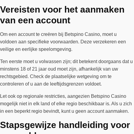
Vereisten voor het aanmaken
van een account
Om een account te creëren bij Betspino Casino, moet u
voldoen aan specifieke voorwaarden. Deze verzekeren een
veilige en eerlijke speelomgeving.
Ten eerste moet u volwassen zijn; dit betekent doorgaans dat u
minstens 18 of 21 jaar oud moet zijn, afhankelijk van uw
rechtsgebied. Check de plaatselijke wetgeving om te
controleren of u aan de leeftijdsgrenzen voldoet.
Let ook op regionale restricties, aangezien Betspino Casino
mogelijk niet in elk land of elke regio beschikbaar is. Als u zich
in een beperkt regio bevindt, kunt u geen account aanmaken.
Stapsgewijze handleiding voor