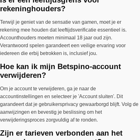
rekeninghouders?
Terwijl je geniet van de sensatie van gamen, moet je er
rekening mee houden dat leeftijdsverificatie essentieel is.
Accounthouders moeten minimaal 18 jaar oud zijn.
Verantwoord spelen garandeert een veilige ervaring voor
iedereen die erbij betrokken is, inclusief jou.
Hoe kan ik mijn Betspino-account
verwijderen?
Om je account te verwijderen, ga je naar de
accountinstellingen en selecteer je 'Account sluiten'. Dit
garandeert dat je gebruikersprivacy gewaarborgd blijft. Volg de
aanwijzingen en bevestig je beslissing om het
verwijderingsproces zorgvuldig af te ronden.
Zijn er tarieven verbonden aan het