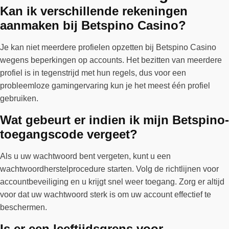
Kan ik verschillende rekeningen
aanmaken bij Betspino Casino?
Je kan niet meerdere profielen opzetten bij Betspino Casino
wegens beperkingen op accounts. Het bezitten van meerdere
profiel is in tegenstrijd met hun regels, dus voor een
probleemloze gamingervaring kun je het meest één profiel
gebruiken.
Wat gebeurt er indien ik mijn Betspino-
toegangscode vergeet?
Als u uw wachtwoord bent vergeten, kunt u een
wachtwoordherstelprocedure starten. Volg de richtlijnen voor
accountbeveiliging en u krijgt snel weer toegang. Zorg er altijd
voor dat uw wachtwoord sterk is om uw account effectief te
beschermen.
Is er een leeftijdsgrens voor