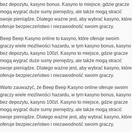
bez depozytu, kasyno bonus. Kasyno to miejsce, gdzie gracze
mogą wygrać duże sumy pieniędzy, ale także mogą stracić
swoje pieniądze. Dlatego ważne jest, aby wybrać kasyno, które
oferuje bezpieczeństwo i niezawodność swoim graczy.
Beep Beep Kasyno online to kasyno, które oferuje swoim
graczy wiele możliwości hazardu, w tym kasyno bonus, kasyno
bez depozytu, kasyno 100zl. Kasyno to miejsce, gdzie gracze
mogą wygrać duże sumy pieniędzy, ale także mogą stracić
swoje pieniądze. Dlatego ważne jest, aby wybrać kasyno, które
oferuje bezpieczeństwo i niezawodność swoim graczy.
Warto zauważyć, że Beep Beep Kasyno online oferuje swoim
graczy wiele możliwości hazardu, w tym kasyno bonus, kasyno
bez depozytu, kasyno 100zl. Kasyno to miejsce, gdzie gracze
mogą wygrać duże sumy pieniędzy, ale także mogą stracić
swoje pieniądze. Dlatego ważne jest, aby wybrać kasyno, które
oferuje bezpieczeństwo i niezawodność swoim graczy.