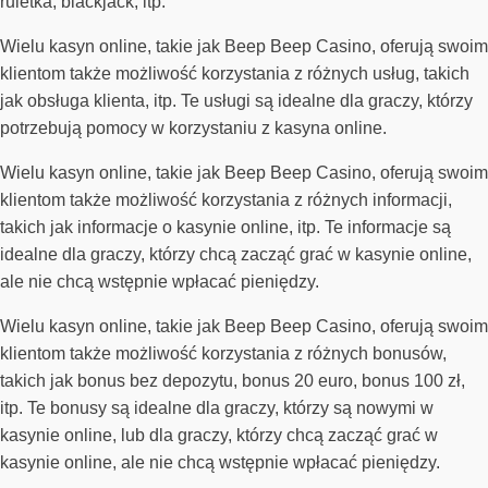
ruletka, blackjack, itp.
Wielu kasyn online, takie jak Beep Beep Casino, oferują swoim
klientom także możliwość korzystania z różnych usług, takich
jak obsługa klienta, itp. Te usługi są idealne dla graczy, którzy
potrzebują pomocy w korzystaniu z kasyna online.
Wielu kasyn online, takie jak Beep Beep Casino, oferują swoim
klientom także możliwość korzystania z różnych informacji,
takich jak informacje o kasynie online, itp. Te informacje są
idealne dla graczy, którzy chcą zacząć grać w kasynie online,
ale nie chcą wstępnie wpłacać pieniędzy.
Wielu kasyn online, takie jak Beep Beep Casino, oferują swoim
klientom także możliwość korzystania z różnych bonusów,
takich jak bonus bez depozytu, bonus 20 euro, bonus 100 zł,
itp. Te bonusy są idealne dla graczy, którzy są nowymi w
kasynie online, lub dla graczy, którzy chcą zacząć grać w
kasynie online, ale nie chcą wstępnie wpłacać pieniędzy.