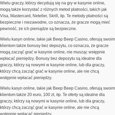
Wielu graczy, którzy decydują się na gry w kasynie online,
mogą także korzystać z różnych metod płatności, takich jak
Visa, Mastercard, Neteller, Skrill, itp. Te metody płatności są
bezpieczne i niezawodne, co oznacza, że gracze mogą mieć
pewność, że ich pieniądze są bezpieczne.
Wielu kasyn online, takie jak Beep Beep Casino, oferują swoim
klientom także bonusy bez depozytu, co oznacza, że gracze
mogą zacząć grać w kasynie online, nie musząc wstępnie
wpłacać pieniędzy. Bonusy bez depozytu są idealne dla
graczy, którzy są nowymi w kasynie online, lub dla graczy,
którzy chcą zacząć grać w kasynie online, ale nie chcą
wstępnie wpłacać pieniędzy.
Wielu kasyn online, takie jak Beep Beep Casino, oferują swoim
klientom także 20 euro, 100 zł, itp. Te oferty są idealne dla
graczy, którzy są nowymi w kasynie online, lub dla graczy,
którzy chcą zacząć grać w kasynie online, ale nie chcą
wstępnie wpłacać pieniędzy.