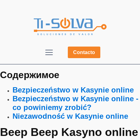
Contacto
Содержимое
Bezpieczeństwo w Kasynie online
Bezpieczeństwo w Kasynie online -
co powiniemy zrobić?
Niezawodność w Kasynie online
Beep Beep Kasyno online