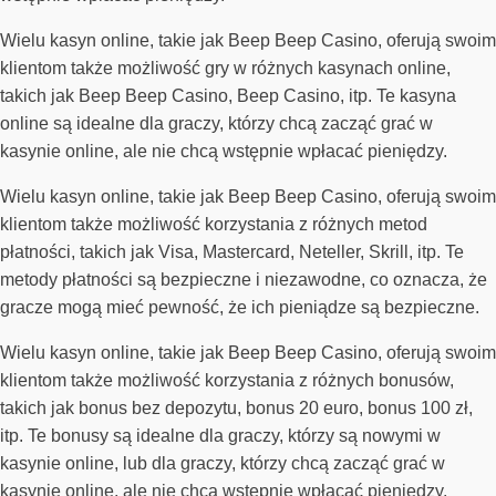
Wielu kasyn online, takie jak Beep Beep Casino, oferują swoim
klientom także możliwość gry w różnych kasynach online,
takich jak Beep Beep Casino, Beep Casino, itp. Te kasyna
online są idealne dla graczy, którzy chcą zacząć grać w
kasynie online, ale nie chcą wstępnie wpłacać pieniędzy.
Wielu kasyn online, takie jak Beep Beep Casino, oferują swoim
klientom także możliwość korzystania z różnych metod
płatności, takich jak Visa, Mastercard, Neteller, Skrill, itp. Te
metody płatności są bezpieczne i niezawodne, co oznacza, że
gracze mogą mieć pewność, że ich pieniądze są bezpieczne.
Wielu kasyn online, takie jak Beep Beep Casino, oferują swoim
klientom także możliwość korzystania z różnych bonusów,
takich jak bonus bez depozytu, bonus 20 euro, bonus 100 zł,
itp. Te bonusy są idealne dla graczy, którzy są nowymi w
kasynie online, lub dla graczy, którzy chcą zacząć grać w
kasynie online, ale nie chcą wstępnie wpłacać pieniędzy.