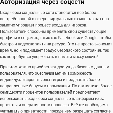
Авторизация через соцсети
Вход через социальные сети становится все более
востребованной в сфере виртуальных казино, так как она
заметно упрощает процесс входа для игроков.
Пользователи способны применять свои существующие
профили в соцсетях, таких как Facebook или Google, чтобы
быстро и надежно зайти на ресурс. Это не просто экономит
время, но и поднимает градус безопасного состояния, так
как не требуется удерживать в памяти массу ключей.
При этом казино приобретают доступ до базовым данным
пользователя, что обеспечивает им возможность
индивидуализировать опыт игры и предлагать более
направленные бонусы и промоакции. По статистике, более
семидесяти процентов пользователей предпочитают
использовать вход через социальные платформы из-за
простоты и оперативности процесса. Всё же необходимо
учитывать о приватности: прежде чем разрешать согласие