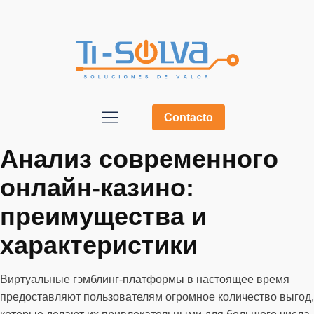
Contacto
Анализ современного
онлайн-казино:
преимущества и
характеристики
Виртуальные гэмблинг-платформы в настоящее время
предоставляют пользователям огромное количество выгод,