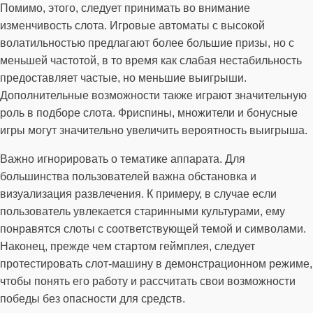
Помимо, этого, следует принимать во внимание
изменчивость слота. Игровые автоматы с высокой
волатильностью предлагают более большие призы, но с
меньшей частотой, в то время как слабая нестабильность
предоставляет частые, но меньшие выигрыши.
Дополнительные возможности также играют значительную
роль в подборе слота. Фриспины, множители и бонусные
игры могут значительно увеличить вероятность выигрыша.
Важно игнорировать о тематике аппарата. Для
большинства пользователей важна обстановка и
визуализация развлечения. К примеру, в случае если
пользователь увлекается старинными культурами, ему
понравятся слоты с соответствующей темой и символами.
Наконец, прежде чем стартом геймплея, следует
протестировать слот-машину в демонстрационном режиме,
чтобы понять его работу и рассчитать свои возможности
победы без опасности для средств.