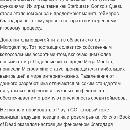
функциями. Их игры, такие как Starburst и Gonzo's Quest,
стали эталоном жанра и продолжают манить геймеров
благодаря высокому уровню возврата и интересному
игровому процессу.
Дополнительно другой титан в области слотов —
Microgaming. Тот поставщик славится собственным
колоссальным ассортиментом, включающим более
восьмисот игр. Подобные хиты, вроде Mega Moolah,
принесли Microgaming статус производителя наибольших
выигрышей в мире интернет-казино. Развлечения от
данного разработчика отличаются высоким стандартом
визуальных эффектов и звуковых эффектов, что
обеспечивает им огромную популярность среди геймеров.
Не нужно игнорировать о Play'n GO, который тоже
занимает ведущие позиции на игровом рынке. Их слот Book
of Dead оказался настоящим феноменом благодаря