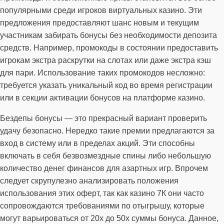
популярными среди игроков виртуальных казино. Эти
предложения предоставляют шанс новым и текущим
участникам забирать бонусы без необходимости депозита
средств. Например, промокоды в состоянии предоставить
игрокам экстра раскрутки на слотах или даже экстра кэш
для пари. Использование таких промокодов несложно:
требуется указать уникальный код во время регистрации
или в секции активации бонусов на платформе казино.
Бездепы бонусы — это прекрасный вариант проверить
удачу безопасно. Нередко такие премии предлагаются за
вход в систему или в пределах акций. Эти способны
включать в себя безвозмездные спины либо небольшую
количество денег финансов для азартных игр. Впрочем
следует скрупулезно анализировать положения
использования этих оферт, так как казино 7К они часто
сопровождаются требованиями по отыгрышу, которые
могут варьироваться от 20x до 50x суммы бонуса. Данное,