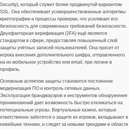
Security), который служит более продвинутой вариантом
SSL. Она обеспечивает усовершенствованные алгоритмы
криптографии и процессы проверки, что усиливает его
безопасность для современных требований безопасности.
Двухфакторная верификация (2FA) ещё является
стандартом в сфере, предоставляя повышенный слой
защиты учётных записей пользователей. Она просит от
игрока внесения дополнительного шифра, отправленного
на их мобильное устройство или email, при логине в
профиль.
Основным аспектом защиты становится постоянное
модернизация ПО и контроль сетевых данных.
Эксплуатация брандмауэров и инструментов обнаружения
проникновений дает возможность быстро откликаться на
потенциальные угрозы. Виртуальные казино, которые
ответственно заботятся о защите их игроков, вкладывают в
новейшие техники, и следят за новыми трендами в области