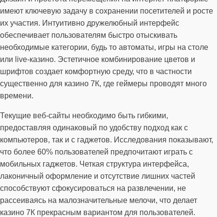
имеют ключевую задачу в сохранении посетителей и росте
их участия. Интуитивно дружелюбный интерфейс
обеспечивает пользователям быстро отыскивать
необходимые категории, будь то автоматы, игры на столе
или live-казино. Эстетичное комбинирование цветов и
шрифтов создает комфортную среду, что в частности
существенно для казино 7К, где геймеры проводят много
времени.
Текущие веб-сайты необходимо быть гибкими,
предоставляя одинаковый по удобству подход как с
компьютеров, так и с гаджетов. Исследования показывают,
что более 60% пользователей предпочитают играть с
мобильных гаджетов. Четкая структура интерфейса,
лаконичный оформление и отсутствие лишних частей
способствуют сфокусироваться на развлечении, не
рассеиваясь на малозначительные мелочи, что делает
казино 7К прекрасным вариантом для пользователей.