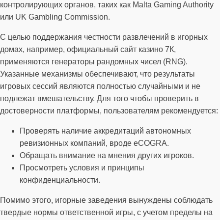
контролирующих органов, таких как Malta Gaming Authority
или UK Gambling Commission.
С целью поддержания честности развлечений в игорных
домах, например, официальный сайт казино 7К,
применяются генераторы рандомных чисел (RNG).
Указанные механизмы обеспечивают, что результаты
игровых сессий являются полностью случайными и не
подлежат вмешательству. Для того чтобы проверить в
достоверности платформы, пользователям рекомендуется:
Проверять наличие аккредитаций автономных
ревизионных компаний, вроде eCOGRA.
Обращать внимание на мнения других игроков.
Просмотреть условия и принципы
конфиденциальности.
Помимо этого, игорные заведения вынуждены соблюдать
твердые нормы ответственной игры, с учетом пределы на