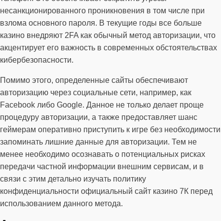
несанкционированного проникновения в том числе при
взлома основного пароля. В текущие годы все больше
казино внедряют 2FA как обычный метод авторизации, что
акцентирует его важность в современных обстоятельствах
кибербезопасности.
Помимо этого, определенные сайты обеспечивают
авторизацию через социальные сети, например, как
Facebook либо Google. Данное не только делает проще
процедуру авторизации, а также предоставляет шанс
геймерам оперативно приступить к игре без необходимости
запоминать лишние данные для авторизации. Тем не
менее необходимо осознавать о потенциальных рисках
передачи частной информации внешним сервисам, и в
связи с этим детально изучать политику
конфиденциальности официальный сайт казино 7К перед
использованием данного метода.