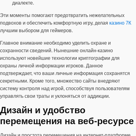
диалекте.
Эти моменты помогают предотвратить нежелательных
подвохов и обеспечить комфортную игру, делая
казино 7К
лучшим выбором для геймеров.
Главное внимание необходимо уделить охране и
сохранности сведений. Нынешние онлайн-казино
используют новейшие технологии криптографии для
охраны личной информации игроков. Данное
подтверждает, что ваши личные информация сохранятся
секретными. Кроме того, множество сайты внедряют
систему контроля над игрой, способствуя пользователям
управлять свои траты и уклоняться от аддикции.
Дизайн и удобство
перемещения на веб-ресурсе
Дизайн и простота перемещения на интернет-платформе