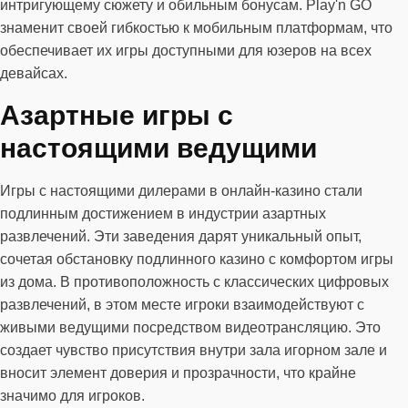
интригующему сюжету и обильным бонусам. Play'n GO
знаменит своей гибкостью к мобильным платформам, что
обеспечивает их игры доступными для юзеров на всех
девайсах.
Азартные игры с
настоящими ведущими
Игры с настоящими дилерами в онлайн-казино стали
подлинным достижением в индустрии азартных
развлечений. Эти заведения дарят уникальный опыт,
сочетая обстановку подлинного казино с комфортом игры
из дома. В противоположность с классических цифровых
развлечений, в этом месте игроки взаимодействуют с
живыми ведущими посредством видеотрансляцию. Это
создает чувство присутствия внутри зала игорном зале и
вносит элемент доверия и прозрачности, что крайне
значимо для игроков.