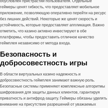
обусловлен пристрастий пользователя. Отдельные
геймеры ценят гибкость, что предоставляет мобильное
приложение, позволяющую оперативно перейти на ресурс
без лишних действий. Некоторые же ценят скорость и
устойчивость, которые предоставляет аппликация. Важно
отметить, что казино активно инвестируют в обе
платформы, чтобы предоставить отличное качество
геймплея независимо от метода входа.
Безопасность и
добросовестность игры
В области виртуальных казино надежность и
добросовестность геймплея занимают важную роль.
Безопасные системы применяют комплексные алгоритмы
шифрования для защиты данных клиентов, гарантируя
приватность и антифрод-защиту. Геймеры обязаны уделять
внимание на присутствие разрешений от уважаемых