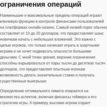
ограничения операций
Наименьшие и максимальные пределы операций играют
ключевую функцию в контроле финансами пользователей
на платформах онлайн казино. Самый низкий порог обычно
составляет от 10 до 20 долларов, что предоставляет шанс
новичкам начать с небольших вложений. Это важно с
целью игроков, что только начинает играть в азартными
играми и не хочет подвергать опасности большими
деньгами. С иной точки зрения, верхние ограничения
способны варьироваться от пары тысяч до десятков тысяч
долларов, что предоставляет опытным игрокам
возможность делать значительные ставки и получать
существенные выигрыши.
Определение оптимального лимита опирается на
множества аспектов, включая финансы геймера и его
стратегию игры. К примеру, высокие игроки отдают