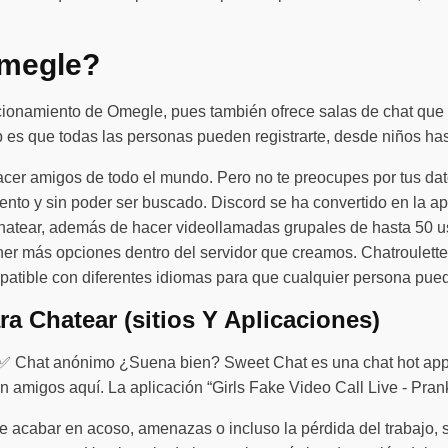
Omegle?
cionamiento de Omegle, pues también ofrece salas de chat que 
 es que todas las personas pueden registrarte, desde niños has
hacer amigos de todo el mundo. Pero no te preocupes por tus dat
to y sin poder ser buscado. Discord se ha convertido en la ap
hatear, además de hacer videollamadas grupales de hasta 50 usu
tener más opciones dentro del servidor que creamos. Chatroulett
patible con diferentes idiomas para que cualquier persona pued
a Chatear (sitios Y Aplicaciones)
) ✅ Chat anónimo ¿Suena bien? Sweet Chat es una chat hot app
os aquí. La aplicación “Girls Fake Video Call Live - Prank 
cabar en acoso, amenazas o incluso la pérdida del trabajo, seg