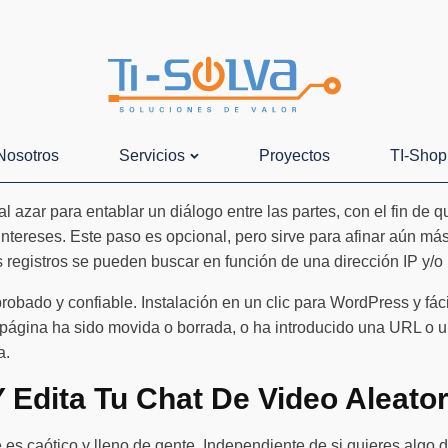
Nosotros
Servicios
Proyectos
TI-Shop
 azar para entablar un diálogo entre las partes, con el fin de q
 intereses. Este paso es opcional, pero sirve para afinar aún m
os registros se pueden buscar en función de una dirección IP y/o 
probado y confiable. Instalación en un clic para WordPress y fá
a página ha sido movida o borrada, o ha introducido una URL o
a.
Y Edita Tu Chat De Video Aleato
 caótico y lleno de gente. Independiente de si quieres algo di