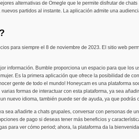
jores alternativas de Omegle que le permite disfrutar de chats 
nuevos partidos al instante. La aplicación admite una audiencia 
?
rvicios para siempre el 8 de noviembre de 2023. El sitio web pe
ejor información. Bumble proporciona un espacio para que los u
mujer. Es la primera aplicación que ofrece la posibilidad de co
onocer gente de todo el mundo! Honeycam es una plataforma so
 varias formas de interactuar con esta plataforma, ya sea añad
o un nuevo idioma, también puede ser de ayuda, ya que podrás c
 ya sea añadirte a chats grupales, conversar con personas de un
opciones de pago si deseas tener más beneficios y característic
as para ver cómo period; ahora, la plataforma da la bienvenid