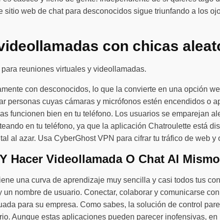
te sitio web de chat para desconocidos sigue triunfando a los
videollamadas con chicas aleato
 para reuniones virtuales y videollamadas.
amente con desconocidos, lo que la convierte en una opción we
car personas cuyas cámaras y micrófonos estén encendidos o a
s funcionen bien en tu teléfono. Los usuarios se emparejan al
eando en tu teléfono, ya que la aplicación Chatroulette está d
tal al azar. Usa CyberGhost VPN para cifrar tu tráfico de web y o
 Y Hacer Videollamada O Chat Al Mism
ene una curva de aprendizaje muy sencilla y casi todos tus cono
 y un nombre de usuario. Conectar, colaborar y comunicarse con 
uada para su empresa. Como sabes, la solución de control paren
io. Aunque estas aplicaciones pueden parecer inofensivas, en r