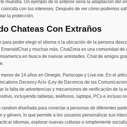
te muestra. Un ejemplo de lo anterior sería la adaptación del or
) que coincida con tus intereses. Después de ver cómo podemos
ar la protección.
do Chateas Con Extraños
nido para poder elegir el idioma o la ubicación de la persona d
 EmeraldChat y muchas más. ChatZona es una comunidad de cha
tinoamerica en busca de nuevas amistades. Chat de amigos grat
e.
 menor de 14 años en Omegle, Periscope y Live.me. En el artíc
cations Decency Act» (Ley de Decencia de las Comunicaciones) 
 la falta de advertencias y mecanismos de verificación de la eda
tivo, incluyendo tabletas, teléfonos, laptops, PCs e incluso ro
s random diseñada para conectar a personas de diferentes part
ón y género, lo que permite a los usuarios personalizar sus inter
acticar idiomas, explorar nuevas culturas o simplemente social