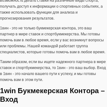
возможность делать ставки на различные виды спорта,
получать доступ к информации о спортивных событиях, а
также использовать функции для анализа и
прогнозирования результатов.
1вин - это не только букмекерская контора, это ваш
партнер в мире ставок и спортбукмекерства. Мы готовы
помочь вам в любое время, если у вас возникнут вопросы
или проблемы. Нашей командой работает группа
специалистов, которые готовы помочь вам в любое время.
Таким образом, если вы ищете надежного партнера в мире
ставок и спортбукмекерства, то 1вин - это ваш выбор. Вход
в 1вин - это начало вашего пути к успеху, и мы готовы
помочь вам в этом пути.
1win Букмекерская Контора –
Вход