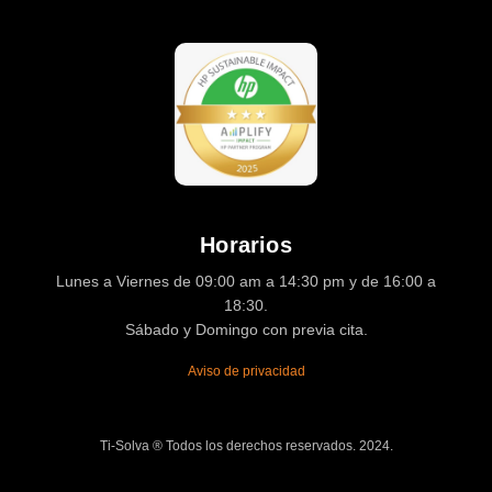
Horarios
Lunes a Viernes de 09:00 am a 14:30 pm y de 16:00 a
18:30.
Sábado y Domingo con previa cita.
Aviso de privacidad
Ti-Solva ® Todos los derechos reservados. 2024.