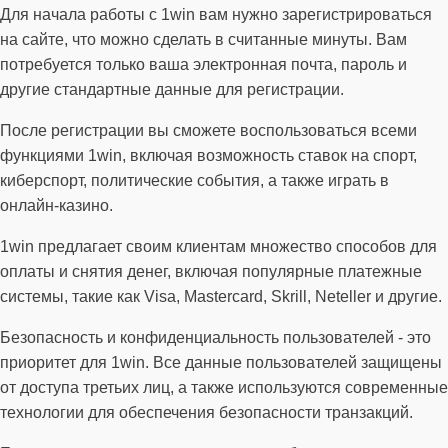
Для начала работы с 1win вам нужно зарегистрироваться
на сайте, что можно сделать в считанные минуты. Вам
потребуется только ваша электронная почта, пароль и
другие стандартные данные для регистрации.
После регистрации вы сможете воспользоваться всеми
функциями 1win, включая возможность ставок на спорт,
киберспорт, политические события, а также играть в
онлайн-казино.
1win предлагает своим клиентам множество способов для
оплаты и снятия денег, включая популярные платежные
системы, такие как Visa, Mastercard, Skrill, Neteller и другие.
Безопасность и конфиденциальность пользователей - это
приоритет для 1win. Все данные пользователей защищены
от доступа третьих лиц, а также используются современные
технологии для обеспечения безопасности транзакций.