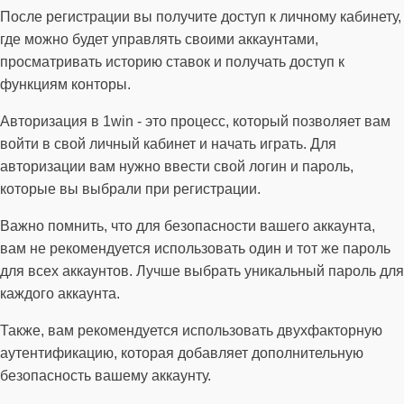
После регистрации вы получите доступ к личному кабинету,
где можно будет управлять своими аккаунтами,
просматривать историю ставок и получать доступ к
функциям конторы.
Авторизация в 1win - это процесс, который позволяет вам
войти в свой личный кабинет и начать играть. Для
авторизации вам нужно ввести свой логин и пароль,
которые вы выбрали при регистрации.
Важно помнить, что для безопасности вашего аккаунта,
вам не рекомендуется использовать один и тот же пароль
для всех аккаунтов. Лучше выбрать уникальный пароль для
каждого аккаунта.
Также, вам рекомендуется использовать двухфакторную
аутентификацию, которая добавляет дополнительную
безопасность вашему аккаунту.