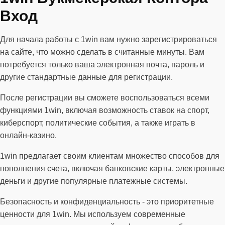
Вход
Для начала работы с 1win вам нужно зарегистрироваться
на сайте, что можно сделать в считанные минуты. Вам
потребуется только ваша электронная почта, пароль и
другие стандартные данные для регистрации.
После регистрации вы сможете воспользоваться всеми
функциями 1win, включая возможность ставок на спорт,
киберспорт, политические события, а также играть в
онлайн-казино.
1win предлагает своим клиентам множество способов для
пополнения счета, включая банковские карты, электронные
деньги и другие популярные платежные системы.
Безопасность и конфиденциальность - это приоритетные
ценности для 1win. Мы используем современные