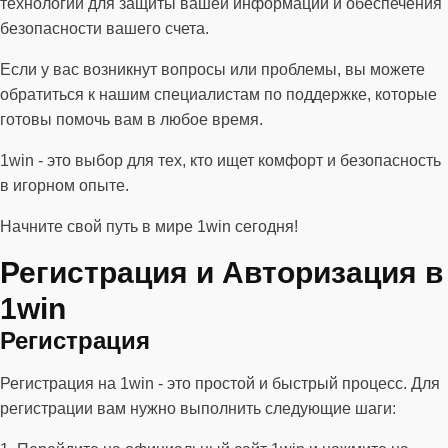
технологии для защиты вашей информации и обеспечения
безопасности вашего счета.
Если у вас возникнут вопросы или проблемы, вы можете
обратиться к нашим специалистам по поддержке, которые
готовы помочь вам в любое время.
1win - это выбор для тех, кто ищет комфорт и безопасность
в игорном опыте.
Начните свой путь в мире 1win сегодня!
Регистрация и Авторизация в
1win
Регистрация
Регистрация на 1win - это простой и быстрый процесс. Для
регистрации вам нужно выполнить следующие шаги: