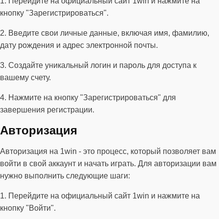
1. Перейдите на официальный сайт 1win и нажмите на
кнопку "Зарегистрироваться".
2. Введите свои личные данные, включая имя, фамилию,
дату рождения и адрес электронной почты.
3. Создайте уникальный логин и пароль для доступа к
вашему счету.
4. Нажмите на кнопку "Зарегистрироваться" для
завершения регистрации.
Авторизация
Авторизация на 1win - это процесс, который позволяет вам
войти в свой аккаунт и начать играть. Для авторизации вам
нужно выполнить следующие шаги:
1. Перейдите на официальный сайт 1win и нажмите на
кнопку "Войти".