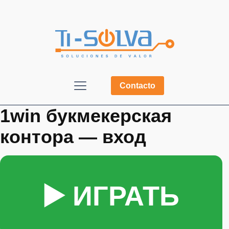
Contacto
1win букмекерская
контора — вход
▶️ ИГРАТЬ