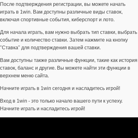
После подтверждения регистрации, вы можете начать
играть в 1win. Вам доступны различные виды ставок,
включая спортивные события, киберспорт и лото.
Для начала играть, вам нужно выбрать тип ставки, выбрать
событие и количество ставки. Затем нажмите на кнопку
"Ставка" для подтверждения вашей ставки.
Вам доступны также различные функции, такие как история
ставок, баланс и другие. Вы можете найти эти функции в
верхнем меню сайта.
Начните играть в 1win сегодня и насладитесь игрой!
Вход в 1win - это только начало вашего пути к успеху.
Начните играть и насладитесь игрой!