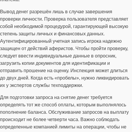
Вывод денег разрешён лишь в случае завершения
проверки личности. Проверка пользователя представляет
собой необходимой процедурой, гарантирующей высокую
степень защиты личных и финансовых данных.
Аутентифицированный учетная запись игрока надежно
защищен от действий аферистов. Чтобы пройти проверку,
следует ввести индивидуальные данные в опросник,
загрузить копии документов для идентификации и
отправить прошение на оценку. Инспекция может длиться
до двух дней. Когда есть «пробелы», нужно ликвидировать
их у экспертов службы техподдержки.
Для подготовки запроса на снятие денег требуется
определять тот же способ оплаты, которым выполнялось
пополнение баланса. Обслуживание запросов на выплату
происходит не более четверти часа. Важно соблюдать
определенные компанией лимиты на операции, чтобы не