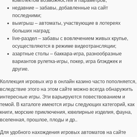
комплектом возможностей и параметров;
недавние – забавы, добавленные на сайт
последними;
выигрыш – автоматы, участвующие в лотереях
больших наград;
live-раздел – забавы с вовлечением живых крупье,
осуществляются в режиме видеотрансляции;
азартные столы – баккара-игра, разнообразные
вариантов рулетка-игры, покер, игра блэкджек и
другие.
Коллекция игровых игр в онлайн казино часто пополняется,
вследствие этого на этом сайте можно всегда обнаружить
интересные игры. Эти варьируются повествованием и
темой. В каталоге имеются игры следующих категорий, как
книги, морские приключения, ювелирные изделия, фауна,
вселенная, прошлое, плоды и др..
Для удобного нахождения игровых автоматов на сайте