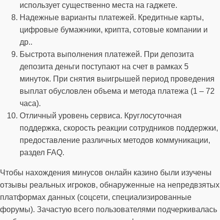
использует существенно места на гаджете.
Надежные варианты платежей. Кредитные карты,
цифровые бумажники, крипта, сотовые компании и
др..
Быстрота выполнения платежей. При депозита
депозита деньги поступают на счет в рамках 5
минуток. При снятия выигрышей период проведения
выплат обусловлен объема и метода платежа (1 – 72
часа).
Отличный уровень сервиса. Круглосуточная
поддержка, скорость реакции сотрудников поддержки,
предоставление различных методов коммуникации,
раздел FAQ.
Чтобы нахождения минусов онлайн казино были изучены
отзывы реальных игроков, обнаруженные на непредвзятых
платформах данных (соцсети, специализированные
форумы). Зачастую всего пользователями подчеркивалась