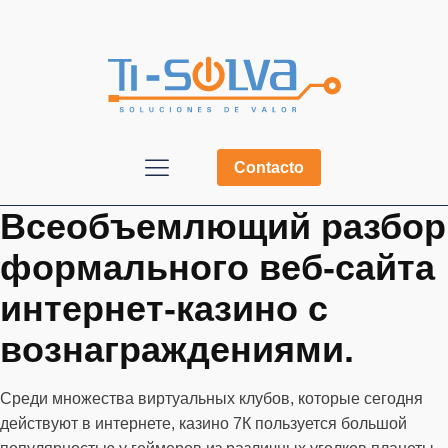
Contacto
Всеобъемлющий разбор
формального веб-сайта
интернет-казино с
вознаграждениями.
Среди множества виртуальных клубов, которые сегодня
действуют в интернете, казино 7К пользуется большой