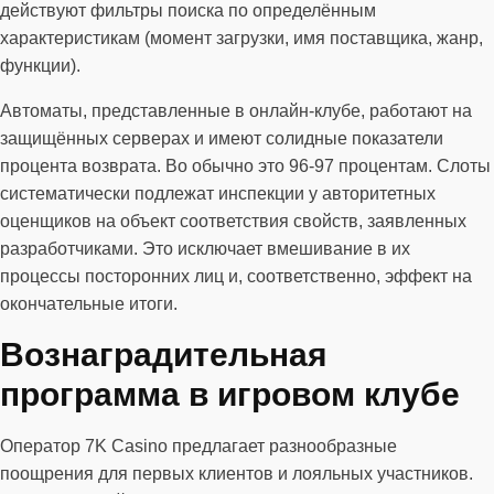
действуют фильтры поиска по определённым
характеристикам (момент загрузки, имя поставщика, жанр,
функции).
Автоматы, представленные в онлайн-клубе, работают на
защищённых серверах и имеют солидные показатели
процента возврата. Во обычно это 96-97 процентам. Слоты
систематически подлежат инспекции у авторитетных
оценщиков на объект соответствия свойств, заявленных
разработчиками. Это исключает вмешивание в их
процессы посторонних лиц и, соответственно, эффект на
окончательные итоги.
Вознаградительная
программа в игровом клубе
Оператор 7K Casino предлагает разнообразные
поощрения для первых клиентов и лояльных участников.