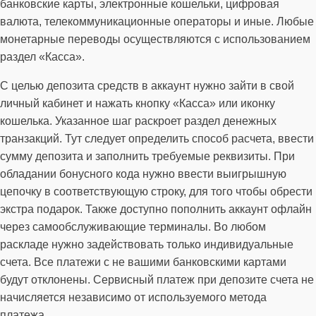
банковские карты, электронные кошельки, цифровая
валюта, телекоммуникационные операторы и иные. Любые
монетарные переводы осуществляются с использованием
раздел «Касса».
С целью депозита средств в аккаунт нужно зайти в свой
личный кабинет и нажать кнопку «Касса» или иконку
кошелька. Указанное шаг раскроет раздел денежных
транзакций. Тут следует определить способ расчета, ввести
сумму депозита и заполнить требуемые реквизиты. При
обладании бонусного кода нужно ввести выигрышную
цепочку в соответствующую строку, для того чтобы обрести
экстра подарок. Также доступно пополнить аккаунт офлайн
через самообслуживающие терминалы. Во любом
раскладе нужно задействовать только индивидуальные
счета. Все платежи с не вашими банковскими картами
будут отклонены. Сервисный платеж при депозите счета не
начисляется независимо от используемого метода
платежа.