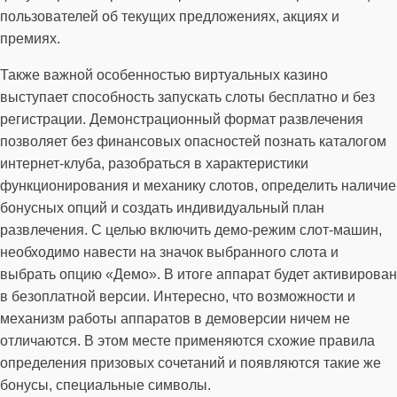
пользователей об текущих предложениях, акциях и
премиях.
Также важной особенностью виртуальных казино
выступает способность запускать слоты бесплатно и без
регистрации. Демонстрационный формат развлечения
позволяет без финансовых опасностей познать каталогом
интернет-клуба, разобраться в характеристики
функционирования и механику слотов, определить наличие
бонусных опций и создать индивидуальный план
развлечения. С целью включить демо-режим слот-машин,
необходимо навести на значок выбранного слота и
выбрать опцию «Демо». В итоге аппарат будет активирован
в безоплатной версии. Интересно, что возможности и
механизм работы аппаратов в демоверсии ничем не
отличаются. В этом месте применяются схожие правила
определения призовых сочетаний и появляются такие же
бонусы, специальные символы.