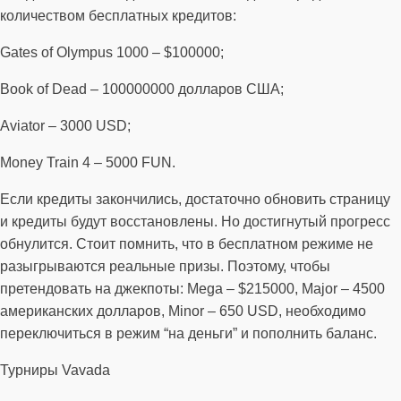
количеством бесплатных кредитов:
Gates of Olympus 1000 – $100000;
Book of Dead – 100000000 долларов США;
Aviator – 3000 USD;
Money Train 4 – 5000 FUN.
Если кредиты закончились, достаточно обновить страницу
и кредиты будут восстановлены. Но достигнутый прогресс
обнулится. Стоит помнить, что в бесплатном режиме не
разыгрываются реальные призы. Поэтому, чтобы
претендовать на джекпоты: Mega – $215000, Major – 4500
американских долларов, Minor – 650 USD, необходимо
переключиться в режим “на деньги” и пополнить баланс.
Турниры Vavada