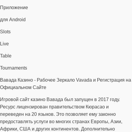
Приложение
для Android
Slots
Live
Table
Tournaments
Вавада Казино - Рабочее Зеркало Vavada и Регистрация на
Официальном Сайте
Игровой сайт казино Вавада был запущен в 2017 году.
Ресурс лицензирован правительством Кюрасао и
переведен на 20 языков. Это позволяет ему законно
предоставлять услуги во многих странах Европы, Азии,
Африки, США и других континентов. Дополнительно