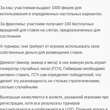
За кэш: участникам выдают 1000 фишек для
использования в определенных настольных вариантах.
За фриспины: участники получают 100 бесплатных
вращений для ставок на слотах, предназначенных для
состязания.
X-турниры: они требуют от игроков использовать свои
собственные деньги для размещения ставок.
Джекпот (минор, мажор и мега): в них важную роль играет
генератор случайных чисел (ГСЧ). Геймерам необходимо
активно ставить. ГСЧ сам определяет победителей, что
делает эту разновидность не столько стратегическими,
сколько случайными.
Выигрыши начисляются в валюте, указанной игроками при
регистрации, хотя все результаты турниров
рассчитываются и отображаются в USD. Позиция игрока в