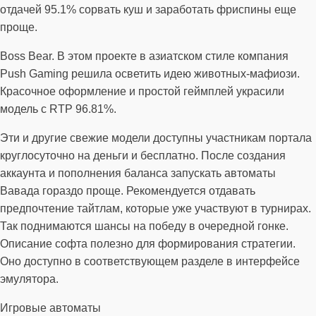
отдачей 95.1% сорвать куш и заработать фриспины еще
проще.
Boss Bear. В этом проекте в азиатском стиле компания
Push Gaming решила осветить идею животных-мафиози.
Красочное оформление и простой геймплей украсили
модель с RTP 96.81%.
Эти и другие свежие модели доступны участникам портала
круглосуточно на деньги и бесплатно. После создания
аккаунта и пополнения баланса запускать автоматы
Вавада гораздо проще. Рекомендуется отдавать
предпочтение тайтлам, которые уже участвуют в турнирах.
Так поднимаются шансы на победу в очередной гонке.
Описание софта полезно для формирования стратегии.
Оно доступно в соответствующем разделе в интерфейсе
эмулятора.
Игровые автоматы