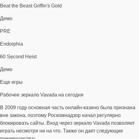
Beat the Beast Griffin's Gold
Демо
PRE
Endorphia
60 Second Heist
Демо
Еще игры
Рабочее зеркало Vavada на сегодня
В 2009 году основная часть онлайн-казино была признана
вне закона, поэтому Роскомнадзор начал регулярно
блокировать сайты. Вход через зеркало Vavada позволяет
играть несмотря ни на что. Также он дает следующие
преимущества: