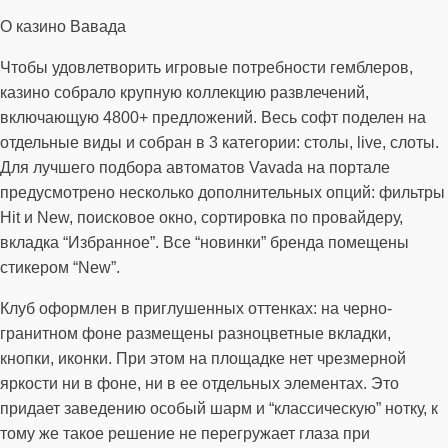
О казино Вавада
Чтобы удовлетворить игровые потребности гемблеров,
казино собрало крупную коллекцию развлечений,
включающую 4800+ предложений. Весь софт поделен на
отдельные виды и собран в 3 категории: столы, live, слоты.
Для лучшего подбора автоматов Vavada на портале
предусмотрено несколько дополнительных опций: фильтры
Hit и New, поисковое окно, сортировка по провайдеру,
вкладка “Избранное”. Все “новинки” бренда помещены
стикером “New”.
Клуб оформлен в приглушенных оттенках: на черно-
гранитном фоне размещены разноцветные вкладки,
кнопки, иконки. При этом на площадке нет чрезмерной
яркости ни в фоне, ни в ее отдельных элементах. Это
придает заведению особый шарм и “классическую” нотку, к
тому же такое решение не перегружает глаза при