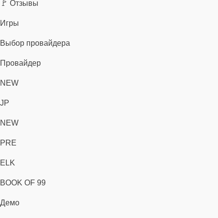
🚩 Отзывы
Игры
Выбор провайдера
Провайдер
NEW
JP
NEW
PRE
ELK
BOOK OF 99
Демо