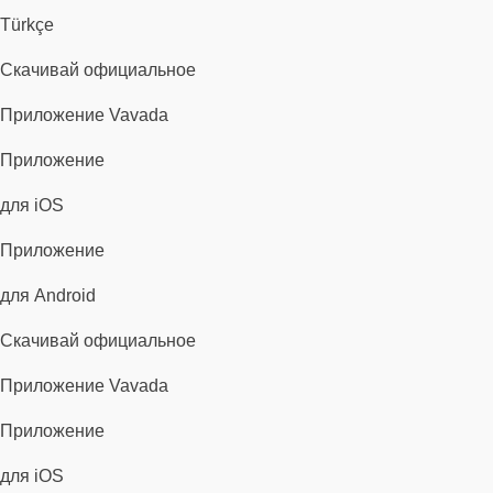
Türkçe
Скачивай официальное
Приложение Vavada
Приложение
для iOS
Приложение
для Android
Скачивай официальное
Приложение Vavada
Приложение
для iOS