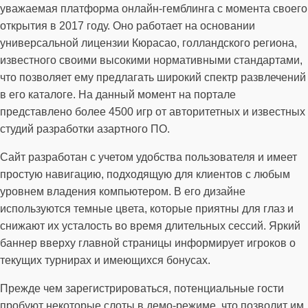
уважаемая платформа онлайн-гемблинга с момента своего
открытия в 2017 году. Оно работает на основании
универсальной лицензии Кюрасао, голландского региона,
известного своими высокими нормативными стандартами,
что позволяет ему предлагать широкий спектр развлечений
в его каталоге. На данный момент на портале
представлено более 4500 игр от авторитетных и известных
студий разработки азартного ПО.
Сайт разработан с учетом удобства пользователя и имеет
простую навигацию, подходящую для клиентов с любым
уровнем владения компьютером. В его дизайне
используются темные цвета, которые приятны для глаз и
снижают их усталость во время длительных сессий. Яркий
баннер вверху главной страницы информирует игроков о
текущих турнирах и имеющихся бонусах.
Прежде чем зарегистрироваться, потенциальные гости
пробуют некоторые слоты в демо-режиме, что позволит им