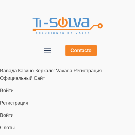
Contacto
Вавада Казино Зеркало: Vavada Регистрация
Официальный Сайт
Войти
Регистрация
Войти
Слоты