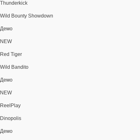
Thunderkick
Wild Bounty Showdown
Демо
NEW
Red Tiger
Wild Bandito
Демо
NEW
ReelPlay
Dinopolis
Демо