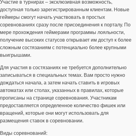
Участие в турнирах – эксклюзивная возможность,
доступная только зарегистрированным клиентам. Новые
геймеры смогут начать участвовать в простых
соревнованиях сразу после присоединения к порталу. По
мере прохождения геймерами программы лояльности,
получение высоких статусов открывает им доступ к более
сложным состязаниям с потенциально более крупными
выигрышами.
Для участия в состязаниях не требуется дополнительно
записываться в специальных темах. Вам просто нужно
дождаться начала, а затем начать ставить в игровых
автоматах или столах, указанных в правилах, которые
прописаны на странице соревнования. Участникам
предоставляется определенное количество фишек или
вращений, которые они могут использовать для
размещения ставок в соревновании.
Виды соревнований: