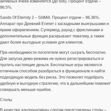
активных ячеек изменяется (до 6x6). Процент отдачи –
96.5%.
Sands Of Eternity 2 – SlitMill. Процент отдачи – 96.36%.
Аппарат про Древний Египет с каскадными выигрышами и
ярким оформлением. Супермод, раунд с фриспинами и
дополнительные функции раскрывают тематику, а также
дают более выгодные условия для клиентов.
При необходимости посетители могут сыграть бесплатно.
Для запуска демо-режима не нужно регистрироваться и
тратить настоящие деньги. Бесплатные игры являются
отличным способом разобраться в функционале и найти
подходящую модель без риска. Это позволит подобрать
удобную и выгодную стратегию, что в дальнейшем поможет
совершать меньше ошибок.
Столы
В качестве альтернативны слотам представлены столы –