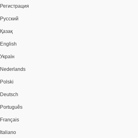
Регистрация
Русский
Қазақ
English
Україн
Nederlands
Polski
Deutsch
Português
Français
Italiano