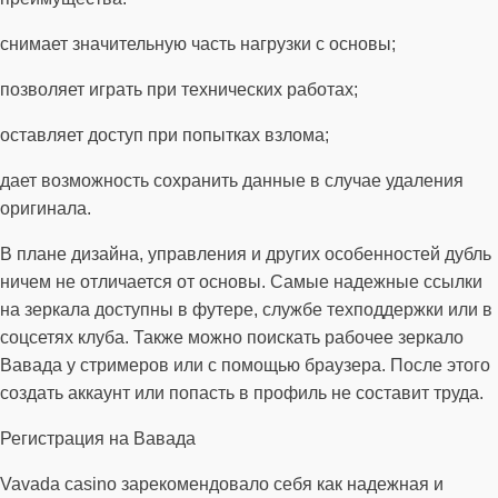
снимает значительную часть нагрузки с основы;
позволяет играть при технических работах;
оставляет доступ при попытках взлома;
дает возможность сохранить данные в случае удаления
оригинала.
В плане дизайна, управления и других особенностей дубль
ничем не отличается от основы. Самые надежные ссылки
на зеркала доступны в футере, службе техподдержки или в
соцсетях клуба. Также можно поискать рабочее зеркало
Вавада у стримеров или с помощью браузера. После этого
создать аккаунт или попасть в профиль не составит труда.
Регистрация на Вавада
Vavada casino зарекомендовало себя как надежная и