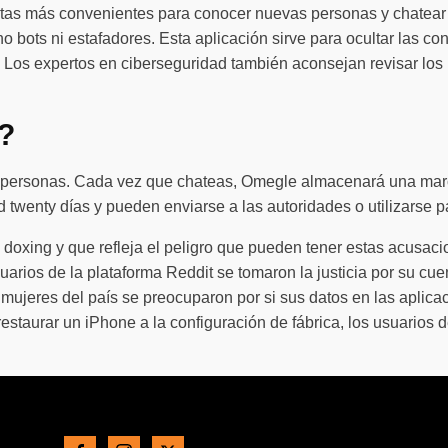
as más convenientes para conocer nuevas personas y chatear c
 bots ni estafadores. Esta aplicación sirve para ocultar las co
e. Los expertos en ciberseguridad también aconsejan revisar lo
?
as personas. Cada vez que chateas, Omegle almacenará una marc
d twenty días y pueden enviarse a las autoridades o utilizarse
oxing y que refleja el peligro que pueden tener estas acusaci
uarios de la plataforma Reddit se tomaron la justicia por su c
 mujeres del país se preocuparon por si sus datos en las aplica
 restaurar un iPhone a la configuración de fábrica, los usuario