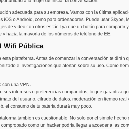
ortunidad a la mujer de iniciar la conversación.
olución adecuada para su empresa. Vamos con la última aplicac
viles iOS o Android, como para ordenadores. Puede usar Skype,
 de video con otros es fácil ya que un botón para compartir ya
de y hacia la mayoría de los números de teléfono de EE.
 Wifi Pública
esta plataforma. Antes de comenzar la conversación te dirán q
nizado e investigaciones que alertan sobre su uso. Como hemo
as con una VPN.
e sus intereses o preferencias compartidos, lo que garantiza qu
nimato del usuario, cifrado de datos, moderación en tiempo rea
eb, el consumo de tu batería durará muy poco.
aforma también es cuestionable. No solo por el simple hecho de 
 ha comprobado como un hacker podría llegar a acceder a las c