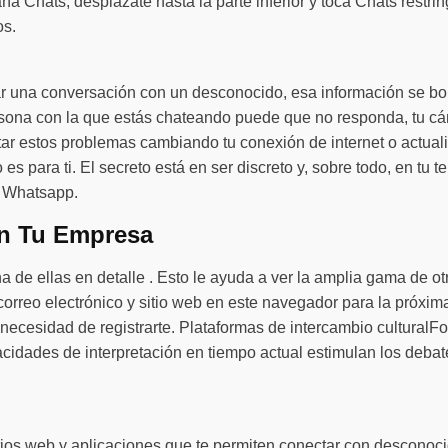
ña Chats, desplázate hasta la parte inferior y toca Chats restrin
os.
iar una conversación con un desconocido, esa información se b
sona con la que estás chateando puede que no responda, tu cám
tar estos problemas cambiando tu conexión de internet o actual
ulo es para ti. El secreto está en ser discreto y, sobre todo, en t
r Whatsapp.
n Tu Empresa
na de ellas en detalle . Esto le ayuda a ver la amplia gama de 
 correo electrónico y sitio web en este navegador para la próxim
necesidad de registrarte. Plataformas de intercambio culturalF
cidades de interpretación en tiempo actual estimulan los debat
itios web y aplicaciones que te permiten conectar con descono