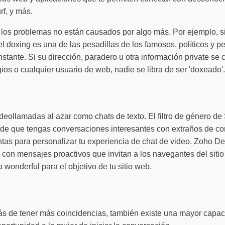
f, y más.
 los problemas no están causados por algo más. Por ejemplo, si
l doxing es una de las pesadillas de los famosos, políticos y p
onstante. Si su dirección, paradero u otra información private s
ios o cualquier usuario de web, nadie se libra de ser 'doxeado'.
deollamadas al azar como chats de texto. El filtro de género d
te de que tengas conversaciones interesantes con extraños de co
tas para personalizar tu experiencia de chat de video. Zoho Des
 con mensajes proactivos que invitan a los navegantes del sitio
wonderful para el objetivo de tu sitio web.
s de tener más coincidencias, también existe una mayor capacid