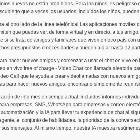
ios nuevos no están prohibidos. Para los niños, es peligroso deb
cubierto que a veces los usuarios, incluidos los niños, pueden
a al otro lado de la línea telefónica! Las aplicaciones moviles
ten que puedas ver, de forma virtual y en directo, a tus amigo,
 si se trata de amigos y familiares que viven en otro país con 
chos presupuestos o necesidades y pueden alojar hasta 12 part
ra hacer nuevos amigos y comenzar a usar el chat en vivo en l
ideo en vivo free of charge - Video Chat con llamada aleatoria 
ideo Call que le ayuda a crear videollamadas con nuevos amigos
as para hacer nuevos amigos, encontrar o simplemente reunirse
ración de informes en tiempo actual, incluidos informes individ
para empresas, SMS, WhatsApp para empresas y correo electrón
utomatización y la IA para llevar tu experiencia de chat al sigu
gente, el conjunto de habilidades, la prioridad de la conversac
 sus mensajes. Al mismo tiempo, nuestra IA muestra resúmenes d