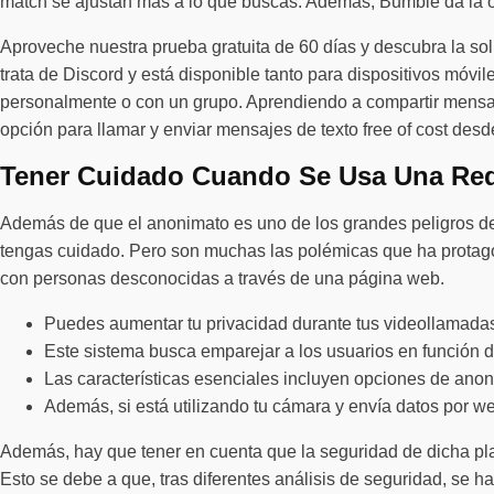
match se ajustan más a lo que buscas. Además, Bumble da la op
Aproveche nuestra prueba gratuita de 60 días y descubra la s
trata de Discord y está disponible tanto para dispositivos mó
personalmente o con un grupo. Aprendiendo a compartir mensajes
opción para llamar y enviar mensajes de texto free of cost des
Tener Cuidado Cuando Se Usa Una Red
Además de que el anonimato es uno de los grandes peligros de 
tengas cuidado. Pero son muchas las polémicas que ha protago
con personas desconocidas a través de una página web.
Puedes aumentar tu privacidad durante tus videollamad
Este sistema busca emparejar a los usuarios en función d
Las características esenciales incluyen opciones de ano
Además, si está utilizando tu cámara y envía datos por w
Además, hay que tener en cuenta que la seguridad de dicha plat
Esto se debe a que, tras diferentes análisis de seguridad, se