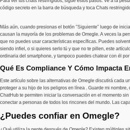
Para ver tus chats restringidos, sigue estos pasos: Ve a la pesta
código secreto en la barra de búsqueda y toca Chats restringid
Más aún, cuando presionas el botón "Siguiente" luego de inic
causan la mayoría de los problemas de Omegle. A veces la per
que no puedes usar características específicas. Puedes solven
siendo infiel, o si quieres serlo tú y que no te pillen, este artíc
ordinaria del smartphone, y tampoco puedes chatear con él po
Qué Es Compliance Y Cómo Impacta E
Este artículo sobre las alternativas de Omegle discutirá cada u
proteger a su hijo de los peligros en línea . Guarde mi nombre,
ChatHub te permiten iniciar la conversación en el momento sin 
conectar a personas de todos los rincones del mundo. Las capa
¿Puedes confiar en Omegle?
¿Qué utiliza la gente después de Omegle? Existen múltiples s