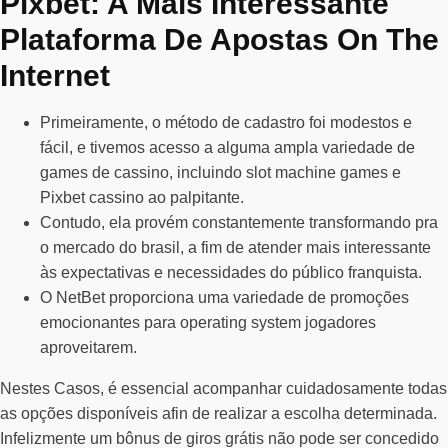
Pixbet: A Mais Interessante
Plataforma De Apostas On The
Internet
Primeiramente, o método de cadastro foi modestos e
fácil, e tivemos acesso a alguma ampla variedade de
games de cassino, incluindo slot machine games e
Pixbet cassino ao palpitante.
Contudo, ela provém constantemente transformando pra
o mercado do brasil, a fim de atender mais interessante
às expectativas e necessidades do público franquista.
O NetBet proporciona uma variedade de promoções
emocionantes para operating system jogadores
aproveitarem.
Nestes Casos, é essencial acompanhar cuidadosamente todas
as opções disponíveis afin de realizar a escolha determinada.
Infelizmente um bônus de giros grátis não pode ser concedido