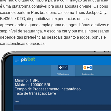
internet, o o qual corrobora para a confirmação de la cual esta
é uma plataforma confiável pra suas apostas on-line. Os bons
cassinos perform País brasileiro, asi como Their, JackpotCity,
Bet365 e KTO, disponibilizam experiências únicas
apresentando alguma ampla gama de jogos, bônus atrativos e
stop nível de segurança. A escolha carry out mais interessante
depende das preferências pessoais quanto a jogos, bônus e
características oferecidas.