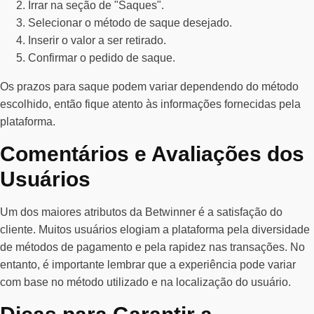
Irrar na seção de "Saques".
Selecionar o método de saque desejado.
Inserir o valor a ser retirado.
Confirmar o pedido de saque.
Os prazos para saque podem variar dependendo do método
escolhido, então fique atento às informações fornecidas pela
plataforma.
Comentários e Avaliações dos
Usuários
Um dos maiores atributos da Betwinner é a satisfação do
cliente. Muitos usuários elogiam a plataforma pela diversidade
de métodos de pagamento e pela rapidez nas transações. No
entanto, é importante lembrar que a experiência pode variar
com base no método utilizado e na localização do usuário.