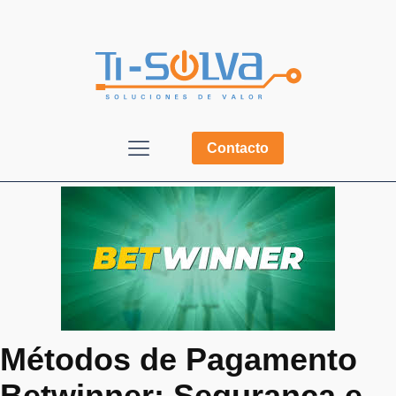
Contacto
Métodos de Pagamento
Betwinner: Segurança e