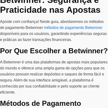
Praticidade nas Apostas
Aposte com confiança! Neste guia, abordaremos os métodos
de pagamento Betwinner
métodos de pagamento Betwinner
disponíveis para os usuários, garantindo experiências seguras
e práticas ao fazer transações financeiras.
Por Que Escolher a Betwinner?
A Betwinner é uma das plataformas de apostas mais populares
do mundo e oferece uma ampla gama de opções para que os
usuários possam realizar depósitos e saques de forma fácil e
segura. Além de sua interface amigável, a plataforma é
conhecida por sua confiabilidade e pelo suporte ao cliente
eficiente.
Métodos de Pagamento