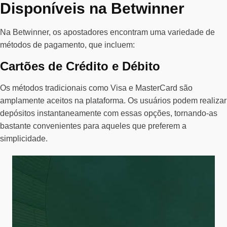
Disponíveis na Betwinner
Na Betwinner, os apostadores encontram uma variedade de
métodos de pagamento, que incluem:
Cartões de Crédito e Débito
Os métodos tradicionais como Visa e MasterCard são
amplamente aceitos na plataforma. Os usuários podem realizar
depósitos instantaneamente com essas opções, tornando-as
bastante convenientes para aqueles que preferem a
simplicidade.