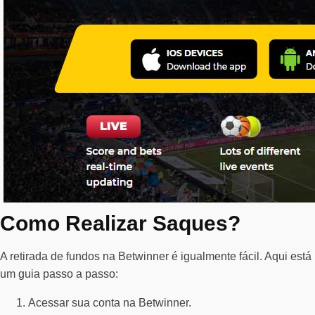
Como Realizar Saques?
A retirada de fundos na Betwinner é igualmente fácil. Aqui está
um guia passo a passo:
Acessar sua conta na Betwinner.