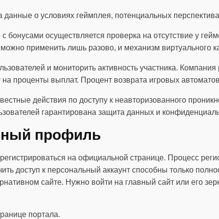
а данные о условиях геймплея, потенциальных перспектива
 с бонусами осуществляется проверка на отсутствие у гейм
можно применить лишь разово, и механизм виртуального к
льзователей и мониторить активность участника. Компания
яет на проценты выплат. Процент возврата игровых автомат
естные действия по доступу к неавторизованного проникн
ователей гарантирована защита данных и конфиденциаль
ьный профиль
 зарегистрироваться на официальной странице. Процесс рег
чить доступ к персональный аккаунт способны только полн
рнативном сайте. Нужно войти на главный сайт или его зе
транице портала.