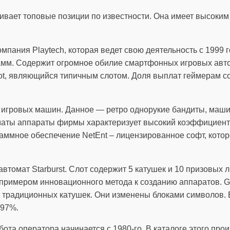
живает топовые позиции по известности. Она имеет высоким 
пания Playtech, которая ведет свою деятельность с 1999 
амм. Содержит огромное обилие смартфонных игровых авто
t, являющийся типичным слотом. Доля выплат геймерам со
т игровых машин. Данное — ретро однорукие бандиты, ма
маты аппараты фирмы характеризует высокий коэффициент
граммное обеспечение NetEnt – лицензированное софт, кот
томат Starburst. Слот содержит 5 катушек и 10 призовых 
м примером инновационного метода к созданию аппаратов. 
т традиционных катушек. Они изменены блоками символов.
 97%.
бота оператора начинается с 1980-го. В каталоге этого пр