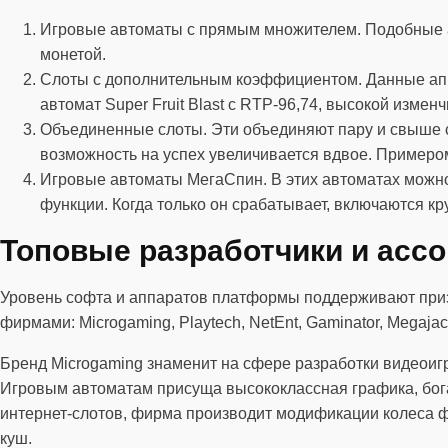
Игровые автоматы с прямым множителем. Подобные 
монетой.
Слоты с дополнительным коэффициентом. Данные аппа
автомат Super Fruit Blast с RTP-96,74, высокой изме
Объединенные слоты. Эти объединяют пару и свыше с
возможность на успех увеличивается вдвое. Примером
Игровые автоматы МегаСпин. В этих автоматах можно
функции. Когда только он срабатывает, включаются к
Топовые разработчики и ассо
Уровень софта и аппаратов платформы поддерживают приз
фирмами: Microgaming, Playtech, NetEnt, Gaminator, Megajac
Бренд Microgaming знаменит на сфере разработки видеоиг
Игровым автоматам присуща высококлассная графика, бога
интернет-слотов, фирма производит модификации колеса ф
куш.