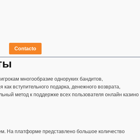
Contacto
ты
 игрокам многообразие одноруких бандитов,
как вступительного подарка, денежного возврата,
льный метод к поддержке всех пользователя онлайн казино
ем. На платформе представлено большое количество