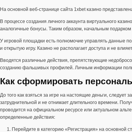
На основной веб-странице сайта 1xbet казино представлен
В процессе создания личного аккаунта виртуального казино
аналогичные бонусы. Таким образом, начальным подарком 
У игровой площадки есть полномочие управлять данные по
и открытую игру. Казино не располагает доступа и не вли
Вводятся различные действия, препятствующие недобросов
созданию фальшивых профилей. Личным информации польз
Как сформировать персонал
До того как взяться за игре на настоящие деньги, следует
затруднительной и не отнимает длительного времени. Полу
проводится на официальном ресурсе или актуальном альте
определенные действия:
Перейдите в категорию «Регистрация» на основной с