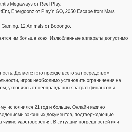
ntis Megaways от Reel Play.
nt, Energoonz от Play’n GO, 2050 Escape from Mars
 Gaming, 12 Animals от Booongo.
равятся им больше всех. Излюбленные аппараты допустимо
ость. Делается это прежде всего за посредством
ьности, игрок необходимо установить ограничения на
дом, уклоняясь от неоправданных затрат финансов и
ому исполнился 21 год и больше. Онлайн казино
 сведениями законных документов, подтверждающие
а чужие удостоверения. В ситуации погрешностей или