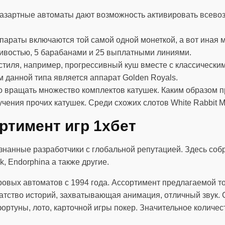
азартные автоматы дают возможность активировать всево
раты включаются той самой одной монеткой, а вот иная мо
нчивостью, 5 барабанами и 25 выплатными линиями.
тиля, например, прогрессивный куш вместе с классическим
 данной типа является аппарат Golden Royals.
 вращать множество комплектов катушек. Каким образом пр
ручения прочих катушек. Среди схожих слотов White Rabbi
ртимент игр 1хбет
нанные разработчики с глобальной репутацией. Здесь со
k, Endorphina а также другие.
ровых автоматов с 1994 года. Ассортимент предлагаемой т
тство историй, захватывающая анимация, отличный звук. С
ортуны, лото, карточной игры покер. Значительное количе