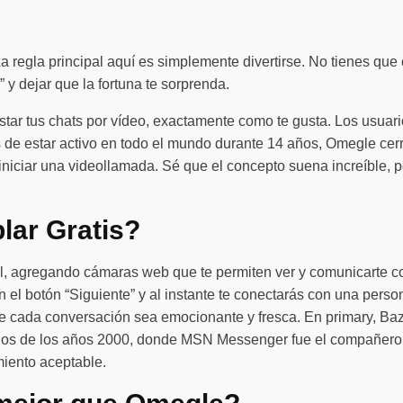
La regla principal aquí es simplemente divertirse. No tienes que 
 y dejar que la fortuna te sorprenda.
ustar tus chats por vídeo, exactamente como te gusta. Los usua
de estar activo en todo el mundo durante 14 años, Omegle cer
iniciar una videollamada. Sé que el concepto suena increíble, p
lar Gratis?
l, agregando cámaras web que te permiten ver y comunicarte co
n el botón “Siguiente” y al instante te conectarás con una perso
ue cada conversación sea emocionante y fresca. En primary, Ba
pios de los años 2000, donde MSN Messenger fue el compañero i
iento aceptable.