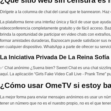
¿Qué sitio web sin censura es
Dirígete a la columna de chat del canal que te bannearon. Haz cli
La plataforma tiene una interfaz única y fácil de usar que ayud
videoconferencia completamente gratuito y de fácil acceso. Ba
brinda la oportunidad de participar en video chats con extraños
formar amistades duraderas, Bazoocam puede satisfacer sus nece
en cualquier dispositivo. WhatsApp a parte de ofrecer su servi
La Iniciativa Privada De La Reina Sofí
✅ Chat anónimo ¿Suena bien? Sweet Chat es una chat sizzl
aquí. La aplicación “Girls Fake Video Call Live - Prank Time” 
¿Cómo usar OmeTV si estoy b
La mejor forma para enviar mensajes anónimos es usar un númer
tener un número que no es el nuestro propio, no es el que tene