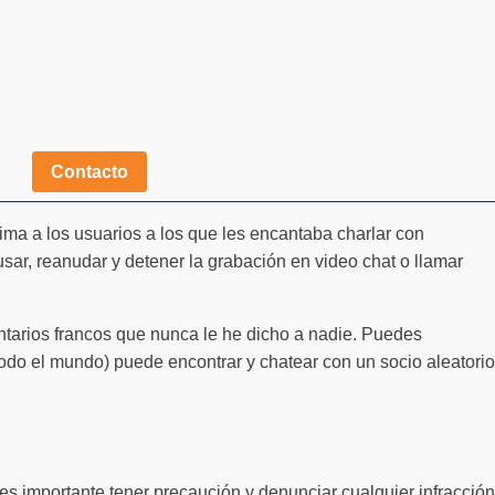
Contacto
ima a los usuarios a los que les encantaba charlar con
ar, reanudar y detener la grabación en video chat o llamar
ntarios francos que nunca le he dicho a nadie. Puedes
odo el mundo) puede encontrar y chatear con un socio aleatorio
s importante tener precaución y denunciar cualquier infracción