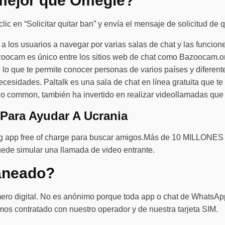
 mejor que Omegle?
c en “Solicitar quitar ban” y envía el mensaje de solicitud de qu
a a los usuarios a navegar por varias salas de chat y las funci
zoocam es único entre los sitios web de chat como Bazoocam.org
, lo que te permite conocer personas de varios países y diferent
sidades. Paltalk es una sala de chat en línea gratuita que te 
cio common, también ha invertido en realizar videollamadas que
a Para Ayudar A Ucrania
ing app free of charge para buscar amigos.Más de 10 MILLO
puede simular una llamada de video entrante.
aneado?
o digital. No es anónimo porque toda app o chat de WhatsApp d
mos contratado con nuestro operador y de nuestra tarjeta SIM.