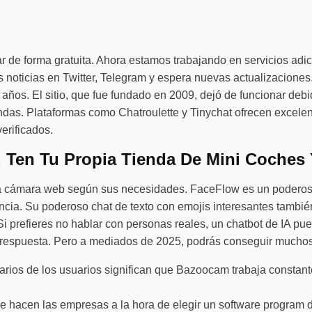
r de forma gratuita. Ahora estamos trabajando en servicios ad
s noticias en Twitter, Telegram y espera nuevas actualizacione
os. El sitio, que fue fundado en 2009, dejó de funcionar debido
as. Plataformas como Chatroulette y Tinychat ofrecen excelent
erificados.
r, Ten Tu Propia Tienda De Mini Coches
 la cámara web según sus necesidades. FaceFlow es un poderoso
ncia. Su poderoso chat de texto con emojis interesantes también
i prefieres no hablar con personas reales, un chatbot de IA pue
 respuesta. Pero a mediados de 2025, podrás conseguir muchos 
tarios de los usuarios significan que Bazoocam trabaja constan
 hacen las empresas a la hora de elegir un software program d