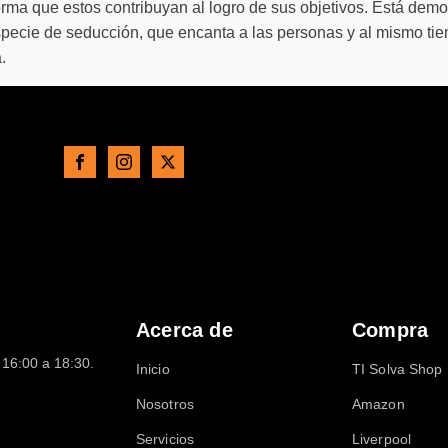
l forma que estos contribuyan al logro de sus objetivos. Está d
pecie de seducción, que encanta a las personas y al mismo tie
.
Acerca de
Compra
16:00 a 18:30.
Inicio
TI Solva Shop
Nosotros
Amazon
Servicios
Liverpool