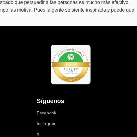
emostrado que persuadir a las personas es mucho más efectivo
mpo las motiva. Pues la gente se siente inspirada y puede que
Síguenos
Facebook
Instagram
X