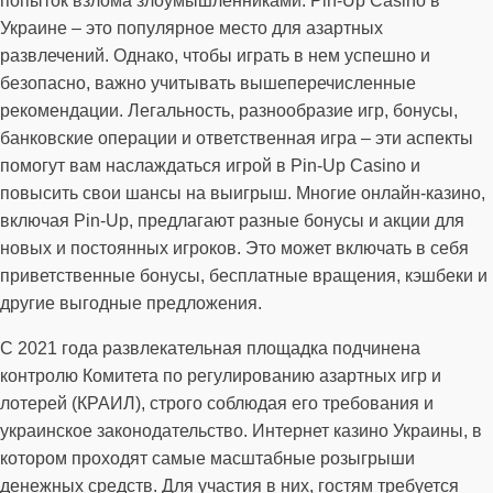
попыток взлома злоумышленниками. Pin-Up Casino в
Украине – это популярное место для азартных
развлечений. Однако, чтобы играть в нем успешно и
безопасно, важно учитывать вышеперечисленные
рекомендации. Легальность, разнообразие игр, бонусы,
банковские операции и ответственная игра – эти аспекты
помогут вам наслаждаться игрой в Pin-Up Casino и
повысить свои шансы на выигрыш. Многие онлайн-казино,
включая Pin-Up, предлагают разные бонусы и акции для
новых и постоянных игроков. Это может включать в себя
приветственные бонусы, бесплатные вращения, кэшбеки и
другие выгодные предложения.
С 2021 года развлекательная площадка подчинена
контролю Комитета по регулированию азартных игр и
лотерей (КРАИЛ), строго соблюдая его требования и
украинское законодательство. Интернет казино Украины, в
котором проходят самые масштабные розыгрыши
денежных средств. Для участия в них, гостям требуется