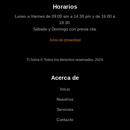
Horarios
Lunes a Viernes de 09:00 am a 14:30 pm y de 16:00 a
18:30.
Sábado y Domingo con previa cita.
Aviso de privacidad
Ti-Solva ® Todos los derechos reservados. 2024.
Acerca de
Inicio
Nosotros
Servicios
Contacto