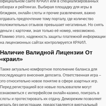
официальном сайте КРАИЛ или в специализированных
обзорах и рейтингах. Выбирая площадку для игры в
блэкджек, онлайн слоты и прочие развлечения, важно
отдавать предпочтение тому порталу, где количество
положительных отзывов превышает негативные. Но снять
деньги с карточки, зная только её номер, невозможно.
Помимо этого, надежность защиты платежной информации
на лицензионных сайтах контролируется КРАИЛ.
Наличие Валидной Лицензии От
«краил»
Также актуально комфортное пополнение баланса для
последующего внесения депозита. Ответственная игра –
это относительно новое понятие в сфере азартных игр.
Перед регистрацией все новые пользователи могут
ознакомиться с интерфейсом онлайн-казино, поиграть в
слоты и протестировать их отдачу. Деморежим позволяет
играть без регистрации, предоставляется виртуальный