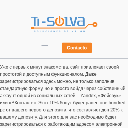
Contacto
Уже с первых минут знакомства, сайт привлекает своей
простотой и доступным функционалом. Даже
зарегистрироваться здесь можно, не только заполнив
стандартную форму, но и просто войдя через собственный
аккаунт одной из социальных сетей – Yandex, «Фейсбук»
или «ВКонтакте». Этот 10% бонус будет равен one hundred
pc от вашего первого депозита, что составляет доп 20% к
вашему депозиту. Для этого для вас необходимо будет
зарегистрироваться с работающим адресом электронной