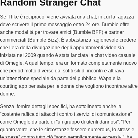
Random Stranger Chat
Se il like è reciproco, viene avviata una chat, in cui la ragazza
deve scrivere il primo messaggio entro 24 ore. Bumble offre
anche modalità per trovare amici (Bumble BFF) e partner
commerciali (Bumble Bizz). È abbastanza ragionevole credere
che l’era della divulgazione degli appuntamenti video sia
iniziata nel 2009 quando è stata lanciata la chat video casuale
di Omegle. A quel tempo, era un formato completamente nuovo
che period molto diverso dai soliti siti di incontri e attirava
un’attenzione speciale da parte del pubblico. Wapa è la
courting app pensata per le donne che vogliono incontrare altre
donne.
Senza fornire dettagli specifici, ha sottolineato anche la
“costante raffica di attacchi contro i servizi di comunicazione”
come Omegle da parte di “un gruppo di utenti dannosi”. “Per
quanto vorrei che le circostanze fossero numerous, lo stress e
le spese” contro tutto ciò “sono semplicemente eccessivi”, ha